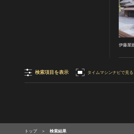
RESTRICTIONS（著作権なし-
能楽
他の法的制限あり）
文楽
NO COPYRIGHT - UNITED
歌舞伎
STATES（著作権なし-米国の法
律上）
音楽
COPYRIGHT NOT
その他
EVALUATED（著作権未評価）
伊藤屋
工芸技術
COPYRIGHT
金工
UNDETERMINED（著作権未決
定）
漆芸
検索項目を表示
タイムマシンナビで見る
NO KNOWN COPYRIGHT（知
染織
る限り著作権なし）
陶芸
COPYRIGHT UNDETERMINED
その他
- JP ORPHAN WORK（著作権未
生活文化
決定-裁定制度利用著作物）
生活文化（食文化を除く）
食文化
その他
トップ
検索結果
民俗