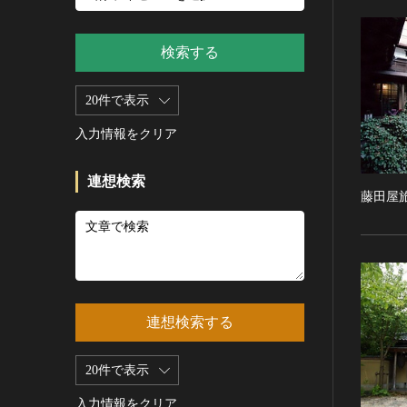
新石器 [朝鮮半島]
記録作成等の措置を講ずべき無
シルクスクリーン
青銅器 [朝鮮半島]
形文化財
CC0
その他
鉄器 [朝鮮半島]
検索する
重要有形民俗文化財
PDM
彫刻
原三国・朝鮮三国 [朝鮮半島]
重要無形民俗文化財
CC BY（表示）
木像
20件で表示
原三国・朝鮮三国 [朝鮮半島]
登録無形民俗文化財
CC BY-SA（表示—継承）
金属像
新羅 [朝鮮半島]
記録作成等の措置を講ずべき無
入力情報をクリア
CC BY-ND（表示—改変禁止）
石像
形の民俗文化財
高麗 [朝鮮半島]
CC BY-NC（表示—非営利）
石膏像
史跡
朝鮮 [朝鮮半島]
連想検索
CC BY-NC-SA（表示—非営利—
藤田屋
その他
名勝
近現代 [朝鮮半島]
継承）
工芸品
天然記念物
旧石器 [中国]
CC BY-NC-ND（表示—非営利—
改変禁止）
金工
特別史跡
新石器 [中国]
IN COPYRIGHT（著作権あり）
漆工
特別名勝
夏 [中国]
IN COPYRIGHT - EU ORPHAN
染織
特別天然記念物
殷（商） [中国]
WORK（著作権あり-EU孤児著
連想検索する
陶磁
重要文化的景観
周 [中国]
作物）
ガラス
重要伝統的建造物群保存地区
春秋時代 [中国]
IN COPYRIGHT -
20件で表示
その他
EDUCATIONAL USE
選定保存技術
戦国時代 [中国]
PERMITTED（著作権あり-教育
その他の美術
入力情報をクリア
未指定
秦 [中国]