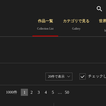
検索
作品一覧
カテゴリで見る
世
Collection List
Gallery
I
さらに詳細検索
覧
時代から見る
無形文化遺産
分野から見る
チェック
20件で表示
1
2
3
4
5
…
50
1000件