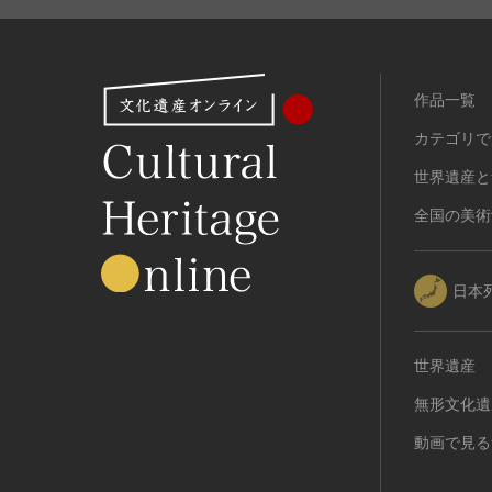
有形民俗文化財
無形民俗文化財
史跡
作品一覧
古墳
カテゴリで
社寺跡又は旧境内
城跡
世界遺産と
集落跡
全国の美術
その他
名勝
日本
庭園
渓谷・渓流
海浜
世界遺産
山岳
無形文化遺
その他
動画で見る
天然記念物
動物