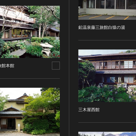
鉛温泉藤三旅館白猿の湯
旅館本館
三木屋西館