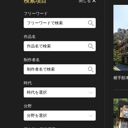
検索項目
閉じる
フリーワード
作品名
制作者名
横手館
時代
時代を選択
旧石器 [日本]
分野
縄文 [日本]
分野を選択
弥生 [日本]
建造物