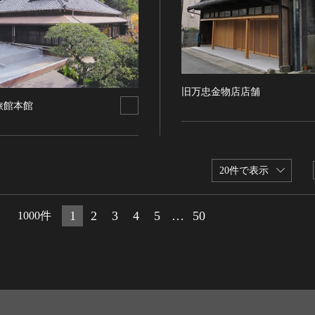
旧万忠金物店店舗
旅館本館
20件で表示
1
2
3
4
5
…
50
1000件