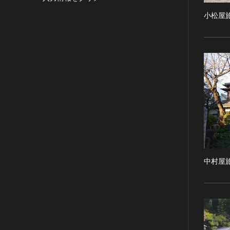
目的の利用可）
写真
有形文化財(建造物)
漢 [中国]
小松屋
IN COPYRIGHT -
デザイン
有形文化財(美術工芸品)
三国 [中国]
NONCOMMERCIAL USE
PERMITTED（著作権あり-非営
書
無形文化財
晋 [中国]
利目的の利用可）
その他
民俗文化財(有形民俗文化財)
五胡十六国 [中国]
IN COPYRIGHT -
考古資料
民俗文化財(無形民俗文化財)
南北朝（六朝） [中国]
RIGHTSHOLDER(S)
石器・石製品類
記念物(史跡)
隋 [中国]
UNLOCATABLE OR
UNIDENTIFIABLE（著作権あ
土器・土製品類
記念物(名勝)
唐 [中国]
り-著作権者不明）
金属製品類
記念物(天然記念物)
五代十国 [中国]
NO COPYRIGHT -
木簡・木製品類
伝統的建造物群保存地区
宋 [中国]
CONTRACTUAL
骨角・牙・貝製品類
文化財保存技術
元 [中国]
RESTRICTIONS（著作権なし-
契約による制限あり）
その他
地方指定文化財
明 [中国]
中村屋
NO COPYRIGHT -
歴史資料／書跡・典籍／古文書
清 [中国]
NONCOMMERCIAL USE
文書・書籍
近現代 [中国]
ONLY（著作権なし-非営利目的
絵図・地図
のみ利用可）
その他
NO COPYRIGHT - OTHER
KNOWN LEGAL
伝統芸能