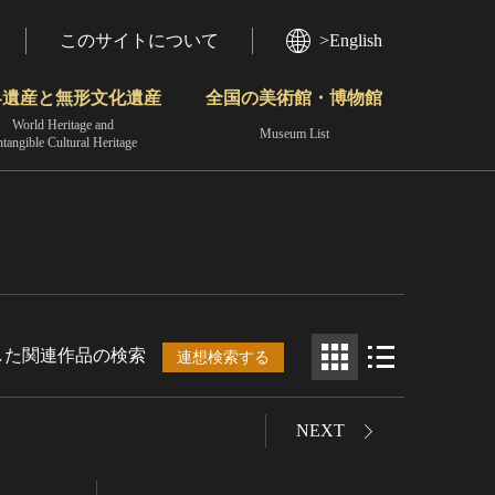
このサイトについて
>English
界遺産と無形文化遺産
全国の美術館・博物館
World Heritage and
Museum List
ntangible Cultural Heritage
今月のみどころ
動画で見る無形の文化財
地域から見る
した関連作品の検索
連想検索する
NEXT