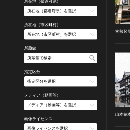
古墳 [日本]
所在地（都道府県）
宗教建築
飛鳥 [日本]
所在地（都道府県）を選択
城郭建築
奈良 [日本]
住居建築
所在地（市区町村）
平安 [日本]
古勢起
近世以前その他
鎌倉 [日本]
所在地（市区町村）を選択
近代その他
南北朝 [日本]
所蔵館
絵画
室町 [日本]
日本画
安土・桃山 [日本]
油彩画
江戸 [日本]
指定区分
水彩
明治 [日本]
素描
指定区分を選択
大正 [日本]
東洋画(日本画を除く)
昭和以降 [日本]
国宝
メディア（動画等）
その他
昭和 [日本]
重要文化財
メディア（動画等）を選択
版画
平成 [日本]
登録有形文化財
木版画
令和 [日本]
山本館
動画
重要無形文化財
画像ライセンス
銅版画
旧石器 [朝鮮半島]
高画質画像
登録無形文化財
画像ライセンスを選択
リトグラフ（石版画）