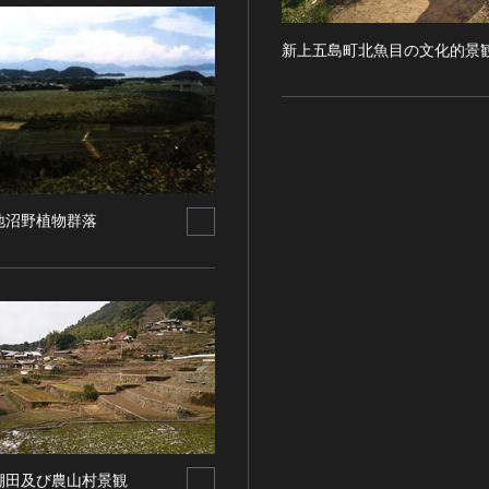
新上五島町北魚目の文化的景
地沼野植物群落
棚田及び農山村景観