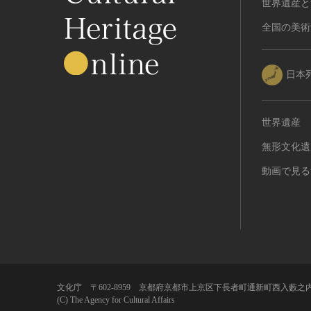
世界遺産と
植物
全国の美術
地質鉱物
天然保護区域
文化的景観
日本
伝統的建造物群
武家町
世界遺産
宿場町
無形文化遺
港町
農・山村集落
動画で見る
その他
文化財保存技術
建造物
美術工芸品
伝統芸能
工芸技術
文化庁 〒602-8959 京都府京都市上京区下長者町通新町西入藪之内
(C) The Agency for Cultural Affairs
民俗芸能