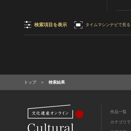
有形民俗文化財
無形民俗文化財
史跡
検索項目を表示
タイムマシンナビで見る
古墳
社寺跡又は旧境内
城跡
集落跡
その他
名勝
庭園
トップ
検索結果
渓谷・渓流
海浜
山岳
その他
作品一覧
天然記念物
カテゴリで
動物