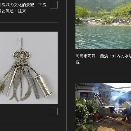
川流域の文化的景観 下流
業と流通・往来
高島市海津・西浜・知内の水
観