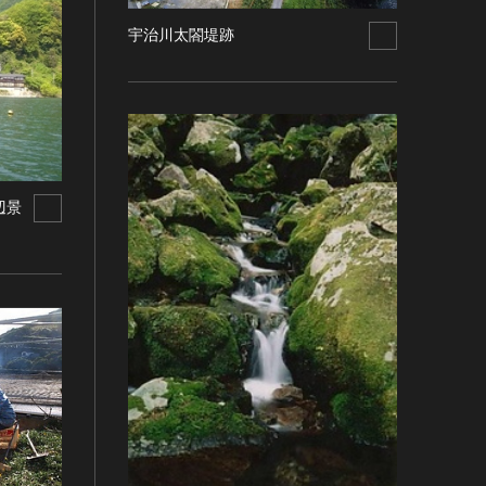
宇治川太閤堤跡
辺景