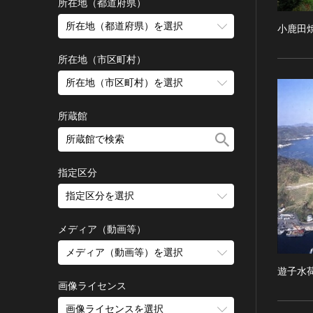
古墳 [日本]
所在地（都道府県）
宗教建築
飛鳥 [日本]
所在地（都道府県）を選択
小鹿田
城郭建築
奈良 [日本]
住居建築
所在地（市区町村）
平安 [日本]
近世以前その他
鎌倉 [日本]
所在地（市区町村）を選択
近代その他
南北朝 [日本]
所蔵館
絵画
室町 [日本]
日本画
安土・桃山 [日本]
油彩画
江戸 [日本]
指定区分
水彩
明治 [日本]
素描
指定区分を選択
大正 [日本]
東洋画(日本画を除く)
昭和以降 [日本]
国宝
メディア（動画等）
その他
昭和 [日本]
重要文化財
メディア（動画等）を選択
版画
平成 [日本]
登録有形文化財
遊子水
木版画
令和 [日本]
動画
重要無形文化財
画像ライセンス
銅版画
旧石器 [朝鮮半島]
高画質画像
登録無形文化財
画像ライセンスを選択
リトグラフ（石版画）