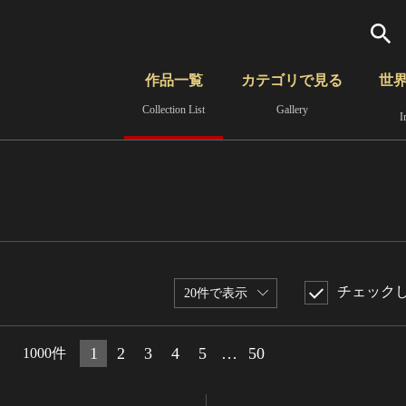
検索
作品一覧
カテゴリで見る
世
Collection List
Gallery
I
さらに詳細検索
覧
時代から見る
無形文化遺産
分野から見る
チェック
20件で表示
1
2
3
4
5
…
50
1000件