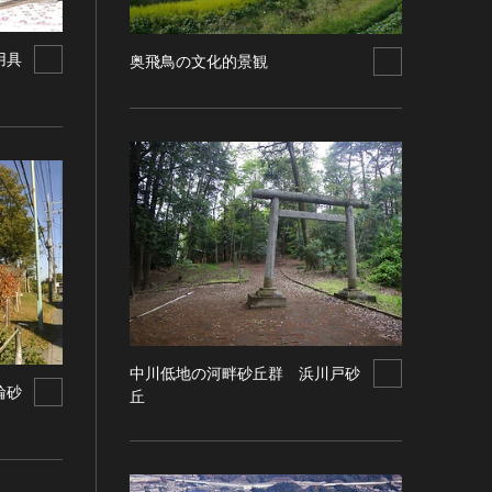
用具
奥飛鳥の文化的景観
中川低地の河畔砂丘群 浜川戸砂
輪砂
丘