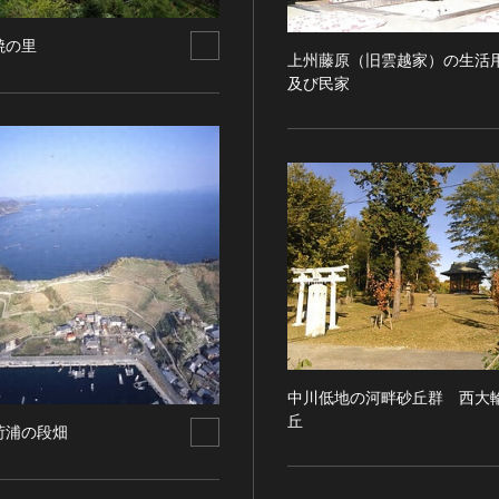
焼の里
上州藤原（旧雲越家）の生活
及び民家
中川低地の河畔砂丘群 西大
丘
荷浦の段畑