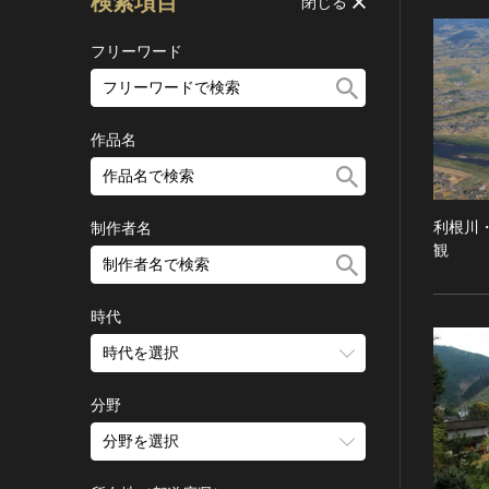
検索項目
閉じる
フリーワード
作品名
利根川
制作者名
観
時代
時代を選択
旧石器 [日本]
分野
縄文 [日本]
分野を選択
弥生 [日本]
建造物