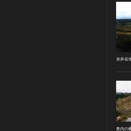
RESTRICTIONS（著作権なし-
能楽
他の法的制限あり）
文楽
NO COPYRIGHT - UNITED
歌舞伎
STATES（著作権なし-米国の法
律上）
音楽
COPYRIGHT NOT
その他
EVALUATED（著作権未評価）
工芸技術
COPYRIGHT
金工
UNDETERMINED（著作権未決
赤井谷
定）
漆芸
NO KNOWN COPYRIGHT（知
染織
る限り著作権なし）
陶芸
COPYRIGHT UNDETERMINED
その他
- JP ORPHAN WORK（著作権未
生活文化
決定-裁定制度利用著作物）
生活文化（食文化を除く）
食文化
その他
民俗
奥内の