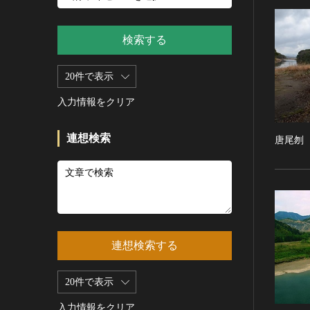
新石器 [朝鮮半島]
記録作成等の措置を講ずべき無
シルクスクリーン
青銅器 [朝鮮半島]
形文化財
CC0
その他
鉄器 [朝鮮半島]
検索する
重要有形民俗文化財
PDM
彫刻
原三国・朝鮮三国 [朝鮮半島]
重要無形民俗文化財
CC BY（表示）
木像
20件で表示
原三国・朝鮮三国 [朝鮮半島]
登録無形民俗文化財
CC BY-SA（表示—継承）
金属像
新羅 [朝鮮半島]
記録作成等の措置を講ずべき無
入力情報をクリア
CC BY-ND（表示—改変禁止）
石像
形の民俗文化財
高麗 [朝鮮半島]
CC BY-NC（表示—非営利）
石膏像
史跡
朝鮮 [朝鮮半島]
連想検索
唐尾刎
CC BY-NC-SA（表示—非営利—
その他
名勝
近現代 [朝鮮半島]
継承）
工芸品
天然記念物
旧石器 [中国]
CC BY-NC-ND（表示—非営利—
改変禁止）
金工
特別史跡
新石器 [中国]
IN COPYRIGHT（著作権あり）
漆工
特別名勝
夏 [中国]
IN COPYRIGHT - EU ORPHAN
染織
特別天然記念物
殷（商） [中国]
WORK（著作権あり-EU孤児著
連想検索する
陶磁
重要文化的景観
周 [中国]
作物）
ガラス
重要伝統的建造物群保存地区
春秋時代 [中国]
IN COPYRIGHT -
20件で表示
その他
EDUCATIONAL USE
選定保存技術
戦国時代 [中国]
PERMITTED（著作権あり-教育
その他の美術
入力情報をクリア
未指定
秦 [中国]