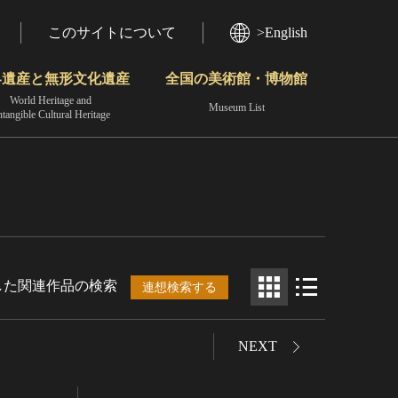
このサイトについて
>English
界遺産と無形文化遺産
全国の美術館・博物館
World Heritage and
Museum List
ntangible Cultural Heritage
今月のみどころ
動画で見る無形の文化財
地域から見る
した関連作品の検索
連想検索する
NEXT