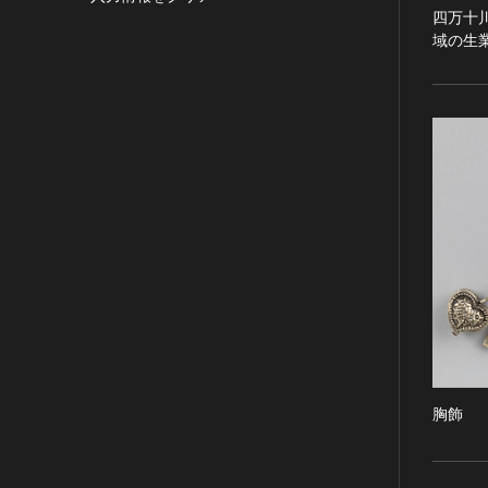
目的の利用可）
四万十
写真
有形文化財(建造物)
漢 [中国]
IN COPYRIGHT -
域の生
デザイン
有形文化財(美術工芸品)
三国 [中国]
NONCOMMERCIAL USE
PERMITTED（著作権あり-非営
書
無形文化財
晋 [中国]
利目的の利用可）
その他
民俗文化財(有形民俗文化財)
五胡十六国 [中国]
IN COPYRIGHT -
考古資料
民俗文化財(無形民俗文化財)
南北朝（六朝） [中国]
RIGHTSHOLDER(S)
石器・石製品類
記念物(史跡)
隋 [中国]
UNLOCATABLE OR
UNIDENTIFIABLE（著作権あ
土器・土製品類
記念物(名勝)
唐 [中国]
り-著作権者不明）
金属製品類
記念物(天然記念物)
五代十国 [中国]
NO COPYRIGHT -
木簡・木製品類
伝統的建造物群保存地区
宋 [中国]
CONTRACTUAL
骨角・牙・貝製品類
文化財保存技術
元 [中国]
RESTRICTIONS（著作権なし-
契約による制限あり）
その他
地方指定文化財
明 [中国]
NO COPYRIGHT -
歴史資料／書跡・典籍／古文書
清 [中国]
NONCOMMERCIAL USE
文書・書籍
近現代 [中国]
ONLY（著作権なし-非営利目的
胸飾
絵図・地図
のみ利用可）
その他
NO COPYRIGHT - OTHER
KNOWN LEGAL
伝統芸能