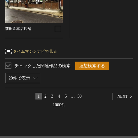
名勝
庭園
渓谷・渓流
前田園本店店舗
海浜
山岳
その他
タイムマシンナビで見る
天然記念物
チェックした関連作品の検索
連想検索する
動物
植物
20件で表示
地質鉱物
天然保護区域
1
2
3
4
5
…
50
NEXT
文化的景観
1000件
伝統的建造物群
武家町
宿場町
港町