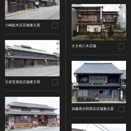
その他
近現代 [朝鮮半島]
CC BY-NC-ND（表示—非営利—改変禁止）
特別史跡
工芸品
旧石器 [中国]
IN COPYRIGHT（著作権あり）
特別名勝
金工
新石器 [中国]
IN COPYRIGHT - EU ORPHAN WORK（著作権あり-
特別天然記念物
漆工
小嶋総本店店舗兼主屋
夏 [中国]
EU孤児著作物）
連想検索する
重要文化的景観
染織
殷（商） [中国]
IN COPYRIGHT - EDUCATIONAL USE
重要伝統的建造物群保存地区
PERMITTED（著作権あり-教育目的の利用可）
入力情報をクリア
陶磁
周 [中国]
20件で表示
すき焼八木店舗
選定保存技術
IN COPYRIGHT - NONCOMMERCIAL USE
ガラス
春秋時代 [中国]
PERMITTED（著作権あり-非営利目的の利用可）
未指定
その他
戦国時代 [中国]
IN COPYRIGHT - RIGHTSHOLDER(S) UNLOCATABLE
有形文化財(建造物)
その他の美術
秦 [中国]
OR UNIDENTIFIABLE（著作権あり-著作権者不明）
有形文化財(美術工芸品)
写真
漢 [中国]
NO COPYRIGHT - CONTRACTUAL
無形文化財
玉泉堂酒造店舗兼主屋
RESTRICTIONS（著作権なし-契約による制限あり）
デザイン
三国 [中国]
民俗文化財(有形民俗文化財)
NO COPYRIGHT - NONCOMMERCIAL USE ONLY（著
書
晋 [中国]
民俗文化財(無形民俗文化財)
作権なし-非営利目的のみ利用可）
その他
五胡十六国 [中国]
記念物(史跡)
NO COPYRIGHT - OTHER KNOWN LEGAL
考古資料
南北朝（六朝） [中国]
加藤善次郎商店店舗兼主屋
RESTRICTIONS（著作権なし-他の法的制限あり）
記念物(名勝)
石器・石製品類
隋 [中国]
NO COPYRIGHT - UNITED STATES（著作権なし-米国
記念物(天然記念物)
土器・土製品類
唐 [中国]
の法律上）
伝統的建造物群保存地区