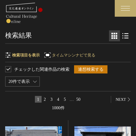
検索
検索結果
さらに詳細検索
検索項目を表示
タイムマシンナビで見る
チェックした関連作品の検索
連想検索する
検索項目
閉じる
さらに詳細検索
20件で表示
フリーワード
トップ
媒体資料・関連記事等
1
2
3
4
5
…
50
NEXT
作品一覧
博物館、美術館の皆さまへ
1000件
作品名
カテゴリで見る
文化庁よりご挨拶
世界遺産と無形文化遺産
今月のみどころ
全国の美術館・博物館
お知らせ一覧
制作者名