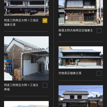
ヘルプ
このサイトについて
世界遺産
時代
関連サイトリンク
無形文化遺産
岡直三郎商店大間々工場店
舗兼主屋
時代を選択
サイトマップ
動画で見る無形の文化財
糀屋太郎兵衛商店店舗兼主
サイトのご意見はこちら
屋
旧石器 [日本]
分野
縄文 [日本]
分野を選択
弥生 [日本]
文化遺産データベース
建造物
古墳 [日本]
所在地（都道府県）
国指定文化財等データベース
宗教建築
飛鳥 [日本]
所在地（都道府県）を選択
城郭建築
奈良 [日本]
空穂屋店舗兼主屋
住居建築
所在地（市区町村）
平安 [日本]
近世以前その他
鎌倉 [日本]
所在地（市区町村）を選択
岡直三郎商店大間々工場文
近代その他
南北朝 [日本]
庫蔵
所蔵館
絵画
室町 [日本]
日本画
安土・桃山 [日本]