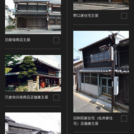
油彩画
江戸 [日本]
指定区分
水彩
明治 [日本]
野口家住宅主屋
素描
指定区分を選択
大正 [日本]
東洋画(日本画を除く)
昭和以降 [日本]
国宝
メディア（動画等）
その他
昭和 [日本]
旧新保商店主屋
重要文化財
メディア（動画等）を選択
版画
平成 [日本]
登録有形文化財
木版画
令和 [日本]
動画
重要無形文化財
画像ライセンス
銅版画
旧石器 [朝鮮半島]
高画質画像
登録無形文化財
画像ライセンスを選択
リトグラフ（石版画）
新石器 [朝鮮半島]
記録作成等の措置を講ずべき無形文化財
シルクスクリーン
青銅器 [朝鮮半島]
CC0
重要有形民俗文化財
検索する
その他
鉄器 [朝鮮半島]
PDM
重要無形民俗文化財
彫刻
原三国・朝鮮三国 [朝鮮半島]
CC BY（表示）
入力情報をクリア
宍倉弥兵衛商店店舗兼主屋
登録無形民俗文化財
20件で表示
木像
原三国・朝鮮三国 [朝鮮半島]
CC BY-SA（表示—継承）
記録作成等の措置を講ずべき無形の民俗文化財
金属像
新羅 [朝鮮半島]
CC BY-ND（表示—改変禁止）
史跡
連想検索
石像
旧和田家住宅（松井家住
高麗 [朝鮮半島]
CC BY-NC（表示—非営利）
名勝
宅）店舗兼主屋
石膏像
朝鮮 [朝鮮半島]
CC BY-NC-SA（表示—非営利—継承）
天然記念物