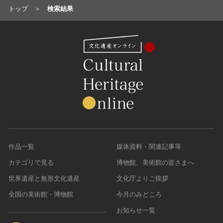
トップ
検索結果
農・山村集落
その他
文化財保存技術
建造物
美術工芸品
伝統芸能
工芸技術
民俗芸能
作品一覧
媒体資料・関連記事等
カテゴリで見る
博物館、美術館の皆さまへ
世界遺産と無形文化遺産
文化庁よりご挨拶
全国の美術館・博物館
今月のみどころ
お知らせ一覧