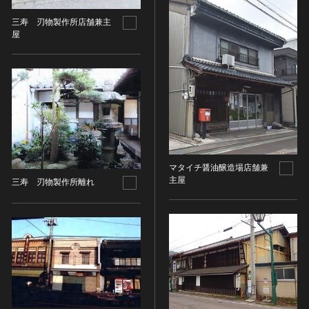
金属製品類
五代十国 [中国]
COPYRIGHT NOT EVALUATED（著作権未評価）
文化財保存技術
木簡・木製品類
宋 [中国]
COPYRIGHT UNDETERMINED（著作権未決定）
三寿ゞ刃物製作所店舗兼主
地方指定文化財
屋
骨角・牙・貝製品類
元 [中国]
NO KNOWN COPYRIGHT（知る限り著作権なし）
その他
COPYRIGHT UNDETERMINED - JP ORPHAN
明 [中国]
WORK（著作権未決定-裁定制度利用著作物）
歴史資料／書跡・典籍／古文書
清 [中国]
文書・書籍
近現代 [中国]
絵図・地図
その他
伝統芸能
マタイチ醤油醸造場店舗兼
能楽
主屋
三寿ゞ刃物製作所離れ
文楽
歌舞伎
音楽
その他
工芸技術
金工
漆芸