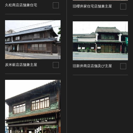
久松商店店舗兼住宅
旧櫻井家住宅店舗兼主屋
染織
陶芸
その他
生活文化
生活文化（食文化を除く）
食文化
その他
炭米穀店店舗兼主屋
民俗
旧新井商店店舗及び主屋
有形民俗文化財
無形民俗文化財
史跡
古墳
社寺跡又は旧境内
城跡
集落跡
その他