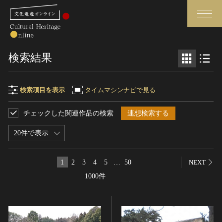
検索
検索結果
さらに詳細検索
検索項目を表示
タイムマシンナビで見る
チェックした関連作品の検索
連想検索する
検索項目
閉じる
さらに詳細検索
20件で表示
フリーワード
トップ
媒体資料・関連記事等
1
2
3
4
5
…
50
NEXT
作品一覧
博物館、美術館の皆さまへ
1000件
作品名
カテゴリで見る
文化庁よりご挨拶
世界遺産と無形文化遺産
今月のみどころ
全国の美術館・博物館
お知らせ一覧
制作者名