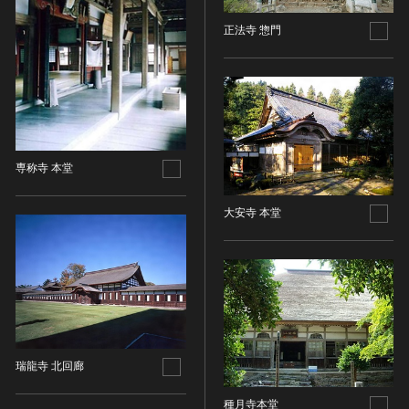
その他
近現代 [朝鮮半島]
CC BY-NC-ND（表示—非営利—改変禁止）
特別史跡
工芸品
旧石器 [中国]
正法寺 惣門
IN COPYRIGHT（著作権あり）
特別名勝
金工
新石器 [中国]
IN COPYRIGHT - EU ORPHAN WORK（著作権あり-
特別天然記念物
漆工
夏 [中国]
EU孤児著作物）
連想検索する
重要文化的景観
染織
殷（商） [中国]
IN COPYRIGHT - EDUCATIONAL USE
重要伝統的建造物群保存地区
PERMITTED（著作権あり-教育目的の利用可）
入力情報をクリア
陶磁
周 [中国]
20件で表示
選定保存技術
IN COPYRIGHT - NONCOMMERCIAL USE
ガラス
春秋時代 [中国]
専称寺 本堂
PERMITTED（著作権あり-非営利目的の利用可）
未指定
その他
戦国時代 [中国]
IN COPYRIGHT - RIGHTSHOLDER(S) UNLOCATABLE
有形文化財(建造物)
その他の美術
秦 [中国]
OR UNIDENTIFIABLE（著作権あり-著作権者不明）
大安寺 本堂
有形文化財(美術工芸品)
写真
漢 [中国]
NO COPYRIGHT - CONTRACTUAL
無形文化財
RESTRICTIONS（著作権なし-契約による制限あり）
デザイン
三国 [中国]
民俗文化財(有形民俗文化財)
NO COPYRIGHT - NONCOMMERCIAL USE ONLY（著
書
晋 [中国]
民俗文化財(無形民俗文化財)
作権なし-非営利目的のみ利用可）
その他
五胡十六国 [中国]
記念物(史跡)
NO COPYRIGHT - OTHER KNOWN LEGAL
考古資料
南北朝（六朝） [中国]
RESTRICTIONS（著作権なし-他の法的制限あり）
記念物(名勝)
石器・石製品類
隋 [中国]
瑞龍寺 北回廊
NO COPYRIGHT - UNITED STATES（著作権なし-米国
記念物(天然記念物)
土器・土製品類
唐 [中国]
の法律上）
伝統的建造物群保存地区
種月寺本堂