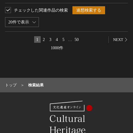
名勝
チェックした関連作品の検索
連想検索する
庭園
20件で表示
渓谷・渓流
海浜
1
2
3
4
5
…
50
NEXT
山岳
1000件
その他
天然記念物
動物
植物
地質鉱物
トップ
検索結果
天然保護区域
文化的景観
伝統的建造物群
武家町
宿場町
港町