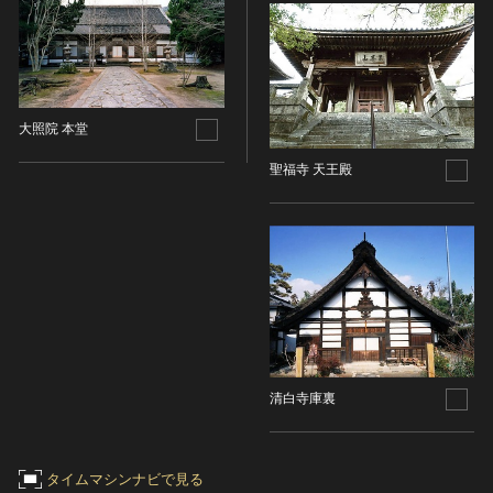
染織
陶芸
その他
生活文化
大照院 本堂
生活文化（食文化を除く）
聖福寺 天王殿
食文化
その他
民俗
有形民俗文化財
無形民俗文化財
史跡
古墳
社寺跡又は旧境内
清白寺庫裏
城跡
集落跡
タイムマシンナビで見る
その他