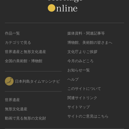
農・山村集落
その他
文化財保存技術
建造物
作品一覧
媒体資料・関連記事等
美術工芸品
カテゴリで見る
博物館、美術館の皆さまへ
伝統芸能
世界遺産と無形文化遺産
文化庁よりご挨拶
工芸技術
全国の美術館・博物館
今月のみどころ
民俗芸能
お知らせ一覧
ヘルプ
日本列島タイムマシンナビ
このサイトについて
関連サイトリンク
世界遺産
サイトマップ
無形文化遺産
サイトのご意見はこちら
動画で見る無形の文化財