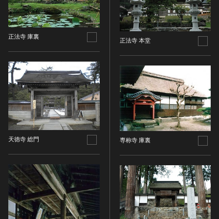
油彩画
江戸 [日本]
指定区分
水彩
明治 [日本]
素描
指定区分を選択
大正 [日本]
正法寺 庫裏
正法寺 本堂
東洋画(日本画を除く)
昭和以降 [日本]
国宝
メディア（動画等）
その他
昭和 [日本]
重要文化財
メディア（動画等）を選択
版画
平成 [日本]
登録有形文化財
木版画
令和 [日本]
動画
重要無形文化財
画像ライセンス
銅版画
旧石器 [朝鮮半島]
高画質画像
登録無形文化財
画像ライセンスを選択
リトグラフ（石版画）
新石器 [朝鮮半島]
記録作成等の措置を講ずべき無形文化財
シルクスクリーン
青銅器 [朝鮮半島]
CC0
重要有形民俗文化財
検索する
その他
天徳寺 総門
鉄器 [朝鮮半島]
専称寺 庫裏
PDM
重要無形民俗文化財
彫刻
原三国・朝鮮三国 [朝鮮半島]
CC BY（表示）
入力情報をクリア
登録無形民俗文化財
20件で表示
木像
原三国・朝鮮三国 [朝鮮半島]
CC BY-SA（表示—継承）
記録作成等の措置を講ずべき無形の民俗文化財
金属像
新羅 [朝鮮半島]
CC BY-ND（表示—改変禁止）
史跡
連想検索
石像
高麗 [朝鮮半島]
CC BY-NC（表示—非営利）
名勝
石膏像
朝鮮 [朝鮮半島]
CC BY-NC-SA（表示—非営利—継承）
天然記念物