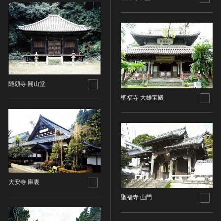
金属製品類
五代十国 [中国]
COPYRIGHT NOT EVALUATED（著作権未評価）
文化財保存技術
木簡・木製品類
宋 [中国]
COPYRIGHT UNDETERMINED（著作権未決定）
地方指定文化財
骨角・牙・貝製品類
元 [中国]
NO KNOWN COPYRIGHT（知る限り著作権なし）
その他
COPYRIGHT UNDETERMINED - JP ORPHAN
明 [中国]
WORK（著作権未決定-裁定制度利用著作物）
歴史資料／書跡・典籍／古文書
清 [中国]
文書・書籍
近現代 [中国]
絵図・地図
随願寺 開山堂
その他
聖福寺 大雄宝殿
伝統芸能
能楽
文楽
歌舞伎
音楽
その他
大安寺 庫裏
工芸技術
聖福寺 山門
金工
漆芸