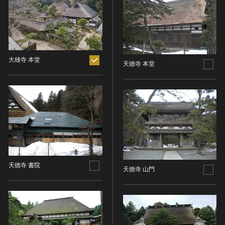
ヘルプ
このサイトについて
世界遺産
時代
関連サイトリンク
無形文化遺産
時代を選択
サイトマップ
動画で見る無形の文化財
大雄寺 本堂
天徳寺 本堂
サイトのご意見はこちら
旧石器 [日本]
分野
縄文 [日本]
分野を選択
弥生 [日本]
文化遺産データベース
建造物
古墳 [日本]
所在地（都道府県）
国指定文化財等データベース
宗教建築
飛鳥 [日本]
所在地（都道府県）を選択
城郭建築
奈良 [日本]
住居建築
所在地（市区町村）
平安 [日本]
天徳寺 書院
天徳寺 山門
近世以前その他
鎌倉 [日本]
所在地（市区町村）を選択
近代その他
南北朝 [日本]
所蔵館
絵画
室町 [日本]
日本画
安土・桃山 [日本]