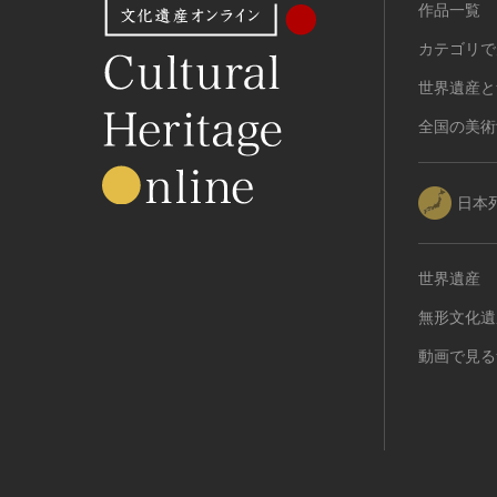
作品一覧
有形民俗文化財
カテゴリで
無形民俗文化財
史跡
世界遺産と
古墳
全国の美術
社寺跡又は旧境内
城跡
日本
集落跡
その他
名勝
世界遺産
庭園
無形文化遺
渓谷・渓流
動画で見る
海浜
山岳
その他
天然記念物
動物