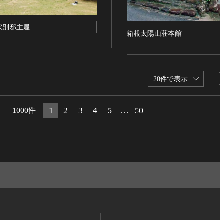
家別邸主屋
箱根太陽山荘本館
20件で表示
1
2
3
4
5
…
50
1000件