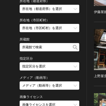
古墳 [日本]
所在地（都道府県）
宗教建築
飛鳥 [日本]
所在地（都道府県）を選択
伊藤屋
城郭建築
奈良 [日本]
住居建築
所在地（市区町村）
平安 [日本]
近世以前その他
鎌倉 [日本]
所在地（市区町村）を選択
近代その他
南北朝 [日本]
所蔵館
絵画
室町 [日本]
日本画
安土・桃山 [日本]
油彩画
江戸 [日本]
指定区分
水彩
明治 [日本]
素描
指定区分を選択
大正 [日本]
東洋画(日本画を除く)
昭和以降 [日本]
上野屋
国宝
メディア（動画等）
その他
昭和 [日本]
重要文化財
メディア（動画等）を選択
版画
平成 [日本]
登録有形文化財
木版画
令和 [日本]
動画
重要無形文化財
画像ライセンス
銅版画
旧石器 [朝鮮半島]
高画質画像
登録無形文化財
画像ライセンスを選択
リトグラフ（石版画）