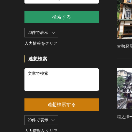
新石器 [朝鮮半島]
記録作成等の措置を講ずべき無
シルクスクリーン
青銅器 [朝鮮半島]
形文化財
CC0
その他
鉄器 [朝鮮半島]
検索する
重要有形民俗文化財
PDM
彫刻
原三国・朝鮮三国 [朝鮮半島]
重要無形民俗文化財
CC BY（表示）
木像
20件で表示
原三国・朝鮮三国 [朝鮮半島]
登録無形民俗文化財
CC BY-SA（表示—継承）
金属像
新羅 [朝鮮半島]
記録作成等の措置を講ずべき無
入力情報をクリア
CC BY-ND（表示—改変禁止）
古勢起
石像
形の民俗文化財
高麗 [朝鮮半島]
CC BY-NC（表示—非営利）
石膏像
史跡
朝鮮 [朝鮮半島]
連想検索
CC BY-NC-SA（表示—非営利—
その他
名勝
近現代 [朝鮮半島]
継承）
工芸品
天然記念物
旧石器 [中国]
CC BY-NC-ND（表示—非営利—
改変禁止）
金工
特別史跡
新石器 [中国]
IN COPYRIGHT（著作権あり）
漆工
特別名勝
夏 [中国]
IN COPYRIGHT - EU ORPHAN
染織
特別天然記念物
殷（商） [中国]
WORK（著作権あり-EU孤児著
連想検索する
陶磁
重要文化的景観
周 [中国]
作物）
ガラス
重要伝統的建造物群保存地区
春秋時代 [中国]
IN COPYRIGHT -
塔之澤
20件で表示
その他
EDUCATIONAL USE
選定保存技術
戦国時代 [中国]
PERMITTED（著作権あり-教育
その他の美術
入力情報をクリア
未指定
秦 [中国]