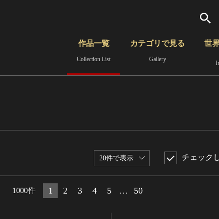
検索
作品一覧
カテゴリで見る
世
Collection List
Gallery
I
さらに詳細検索
覧
時代から見る
無形文化遺産
分野から見る
チェック
20件で表示
1
2
3
4
5
…
50
1000件