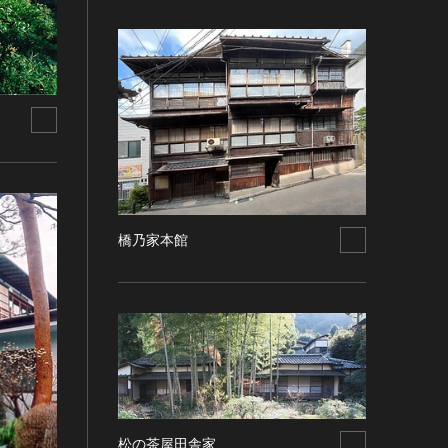
橋乃家本館
松の茶屋田舎家