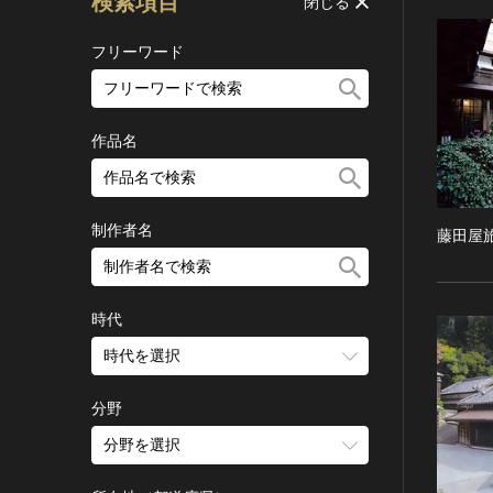
検索項目
閉じる
フリーワード
作品名
制作者名
藤田屋
時代
時代を選択
旧石器 [日本]
分野
縄文 [日本]
分野を選択
弥生 [日本]
建造物