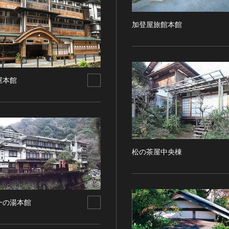
加登屋旅館本館
屋本館
松の茶屋中央棟
一の湯本館