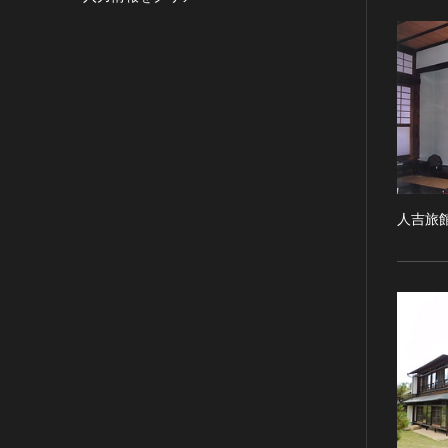
目的の利用可）
写真
有形文化財(建造物)
漢 [中国]
IN COPYRIGHT -
デザイン
有形文化財(美術工芸品)
三国 [中国]
NONCOMMERCIAL USE
PERMITTED（著作権あり-非営
書
無形文化財
晋 [中国]
利目的の利用可）
その他
民俗文化財(有形民俗文化財)
五胡十六国 [中国]
IN COPYRIGHT -
考古資料
民俗文化財(無形民俗文化財)
南北朝（六朝） [中国]
RIGHTSHOLDER(S)
石器・石製品類
記念物(史跡)
隋 [中国]
UNLOCATABLE OR
UNIDENTIFIABLE（著作権あ
土器・土製品類
記念物(名勝)
唐 [中国]
り-著作権者不明）
金属製品類
人吉旅
記念物(天然記念物)
五代十国 [中国]
NO COPYRIGHT -
木簡・木製品類
伝統的建造物群保存地区
宋 [中国]
CONTRACTUAL
骨角・牙・貝製品類
文化財保存技術
元 [中国]
RESTRICTIONS（著作権なし-
契約による制限あり）
その他
地方指定文化財
明 [中国]
NO COPYRIGHT -
歴史資料／書跡・典籍／古文書
清 [中国]
NONCOMMERCIAL USE
文書・書籍
近現代 [中国]
ONLY（著作権なし-非営利目的
絵図・地図
のみ利用可）
その他
NO COPYRIGHT - OTHER
KNOWN LEGAL
伝統芸能