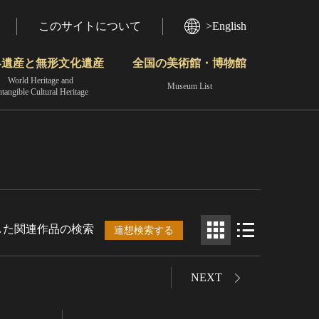
このサイトについて
>English
界遺産と無形文化遺産
全国の美術館・博物館
World Heritage and
Museum List
ntangible Cultural Heritage
今月のみどころ
動画で見る無形の文化財
地域から見る
した関連作品の検索
連想検索する
NEXT