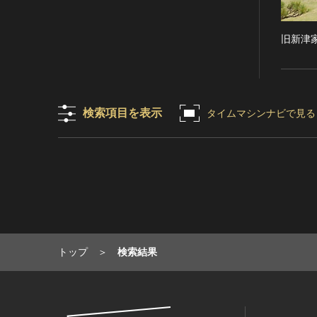
RESTRICTIONS（著作権なし-
能楽
他の法的制限あり）
文楽
旧新津
NO COPYRIGHT - UNITED
歌舞伎
STATES（著作権なし-米国の法
律上）
音楽
COPYRIGHT NOT
その他
EVALUATED（著作権未評価）
検索項目を表示
タイムマシンナビで見る
工芸技術
COPYRIGHT
金工
UNDETERMINED（著作権未決
定）
漆芸
NO KNOWN COPYRIGHT（知
染織
る限り著作権なし）
陶芸
COPYRIGHT UNDETERMINED
その他
- JP ORPHAN WORK（著作権未
生活文化
決定-裁定制度利用著作物）
生活文化（食文化を除く）
トップ
検索結果
食文化
その他
民俗