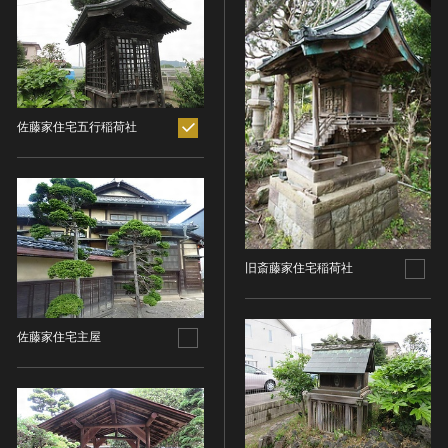
ヘルプ
このサイトについて
世界遺産
時代
関連サイトリンク
無形文化遺産
時代を選択
サイトマップ
動画で見る無形の文化財
佐藤家住宅五行稲荷社
サイトのご意見はこちら
旧石器 [日本]
分野
縄文 [日本]
分野を選択
弥生 [日本]
文化遺産データベース
建造物
古墳 [日本]
所在地（都道府県）
国指定文化財等データベース
宗教建築
飛鳥 [日本]
所在地（都道府県）を選択
旧斎藤家住宅稲荷社
城郭建築
奈良 [日本]
住居建築
所在地（市区町村）
平安 [日本]
佐藤家住宅主屋
近世以前その他
鎌倉 [日本]
所在地（市区町村）を選択
近代その他
南北朝 [日本]
所蔵館
絵画
室町 [日本]
日本画
安土・桃山 [日本]