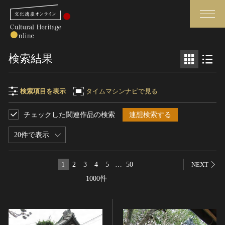
検索
検索結果
さらに詳細検索
検索項目を表示
タイムマシンナビで見る
チェックした関連作品の検索
連想検索する
検索項目
閉じる
さらに詳細検索
20件で表示
フリーワード
トップ
媒体資料・関連記事等
1
2
3
4
5
…
50
NEXT
作品一覧
博物館、美術館の皆さまへ
1000件
作品名
カテゴリで見る
文化庁よりご挨拶
世界遺産と無形文化遺産
今月のみどころ
全国の美術館・博物館
お知らせ一覧
制作者名