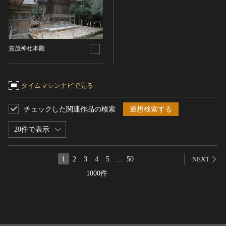
名勝
庭園
渓谷・渓流
賀茂神社本殿
海浜
山岳
その他
タイムマシンナビで見る
天然記念物
チェックした関連作品の検索
連想検索する
動物
植物
20件で表示
地質鉱物
天然保護区域
1
2
3
4
5
…
50
NEXT
文化的景観
1000件
伝統的建造物群
武家町
宿場町
港町