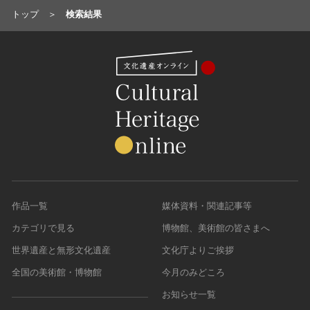
トップ
検索結果
農・山村集落
その他
文化財保存技術
建造物
美術工芸品
伝統芸能
工芸技術
民俗芸能
作品一覧
媒体資料・関連記事等
カテゴリで見る
博物館、美術館の皆さまへ
世界遺産と無形文化遺産
文化庁よりご挨拶
全国の美術館・博物館
今月のみどころ
お知らせ一覧