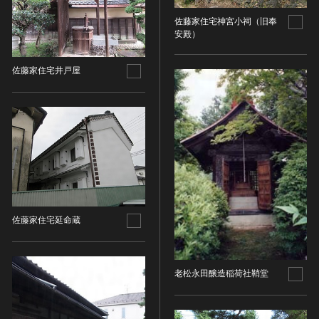
油彩画
江戸 [日本]
指定区分
佐藤家住宅神宮小祠（旧奉
水彩
明治 [日本]
安殿）
素描
指定区分を選択
大正 [日本]
東洋画(日本画を除く)
昭和以降 [日本]
佐藤家住宅井戸屋
国宝
メディア（動画等）
その他
昭和 [日本]
重要文化財
メディア（動画等）を選択
版画
平成 [日本]
登録有形文化財
木版画
令和 [日本]
動画
重要無形文化財
画像ライセンス
銅版画
旧石器 [朝鮮半島]
高画質画像
登録無形文化財
画像ライセンスを選択
リトグラフ（石版画）
新石器 [朝鮮半島]
記録作成等の措置を講ずべき無形文化財
シルクスクリーン
青銅器 [朝鮮半島]
CC0
重要有形民俗文化財
検索する
その他
鉄器 [朝鮮半島]
PDM
重要無形民俗文化財
佐藤家住宅延命蔵
彫刻
原三国・朝鮮三国 [朝鮮半島]
CC BY（表示）
入力情報をクリア
登録無形民俗文化財
20件で表示
木像
原三国・朝鮮三国 [朝鮮半島]
CC BY-SA（表示—継承）
記録作成等の措置を講ずべき無形の民俗文化財
金属像
新羅 [朝鮮半島]
CC BY-ND（表示—改変禁止）
老松永田醸造稲荷社鞘堂
史跡
連想検索
石像
高麗 [朝鮮半島]
CC BY-NC（表示—非営利）
名勝
石膏像
朝鮮 [朝鮮半島]
CC BY-NC-SA（表示—非営利—継承）
天然記念物