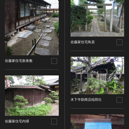
その他
近現代 [朝鮮半島]
CC BY-NC-ND（表示—非営利—改変禁止）
特別史跡
工芸品
旧石器 [中国]
IN COPYRIGHT（著作権あり）
特別名勝
金工
新石器 [中国]
IN COPYRIGHT - EU ORPHAN WORK（著作権あり-
特別天然記念物
漆工
夏 [中国]
EU孤児著作物）
連想検索する
重要文化的景観
染織
殷（商） [中国]
IN COPYRIGHT - EDUCATIONAL USE
重要伝統的建造物群保存地区
PERMITTED（著作権あり-教育目的の利用可）
入力情報をクリア
陶磁
周 [中国]
佐藤家住宅鳥居
20件で表示
選定保存技術
IN COPYRIGHT - NONCOMMERCIAL USE
ガラス
春秋時代 [中国]
PERMITTED（著作権あり-非営利目的の利用可）
未指定
その他
戦国時代 [中国]
佐藤家住宅新座敷
IN COPYRIGHT - RIGHTSHOLDER(S) UNLOCATABLE
有形文化財(建造物)
その他の美術
秦 [中国]
OR UNIDENTIFIABLE（著作権あり-著作権者不明）
有形文化財(美術工芸品)
写真
漢 [中国]
NO COPYRIGHT - CONTRACTUAL
無形文化財
RESTRICTIONS（著作権なし-契約による制限あり）
デザイン
三国 [中国]
民俗文化財(有形民俗文化財)
NO COPYRIGHT - NONCOMMERCIAL USE ONLY（著
書
晋 [中国]
民俗文化財(無形民俗文化財)
作権なし-非営利目的のみ利用可）
その他
五胡十六国 [中国]
木下半助商店稲荷社
記念物(史跡)
NO COPYRIGHT - OTHER KNOWN LEGAL
考古資料
南北朝（六朝） [中国]
RESTRICTIONS（著作権なし-他の法的制限あり）
記念物(名勝)
石器・石製品類
隋 [中国]
NO COPYRIGHT - UNITED STATES（著作権なし-米国
記念物(天然記念物)
土器・土製品類
佐藤家住宅内塀
唐 [中国]
の法律上）
伝統的建造物群保存地区