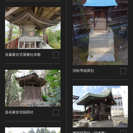
金属製品類
五代十国 [中国]
COPYRIGHT NOT EVALUATED（著作権未評価）
文化財保存技術
木簡・木製品類
宋 [中国]
COPYRIGHT UNDETERMINED（著作権未決定）
地方指定文化財
骨角・牙・貝製品類
元 [中国]
NO KNOWN COPYRIGHT（知る限り著作権なし）
その他
COPYRIGHT UNDETERMINED - JP ORPHAN
明 [中国]
WORK（著作権未決定-裁定制度利用著作物）
歴史資料／書跡・典籍／古文書
清 [中国]
文書・書籍
近現代 [中国]
絵図・地図
笹森家住宅屋敷社本殿
その他
伝統芸能
旧松亭稲荷社
能楽
文楽
歌舞伎
音楽
その他
染谷家住宅稲荷社
工芸技術
金工
漆芸