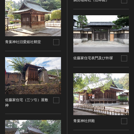
鴉宮稲荷社（旧本殿）
染織
陶芸
その他
生活文化
生活文化（食文化を除く）
青葉神社旧愛姫社鞘堂
食文化
その他
佐藤家住宅表門及び外塀
民俗
有形民俗文化財
無形民俗文化財
史跡
古墳
佐藤家住宅（三ツ引）屋敷
神
社寺跡又は旧境内
城跡
青葉神社拝殿
集落跡
その他