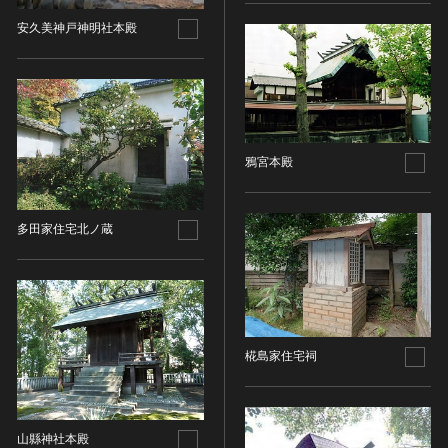
金属製品類
五代十国 [中国]
COPYRIGHT NOT EVALUATED（著作権未評価）
文化財保存技術
安久美神戸神明社本殿
木簡・木製品類
宋 [中国]
COPYRIGHT UNDETERMINED（著作権未決定）
地方指定文化財
骨角・牙・貝製品類
元 [中国]
NO KNOWN COPYRIGHT（知る限り著作権なし）
その他
COPYRIGHT UNDETERMINED - JP ORPHAN
明 [中国]
WORK（著作権未決定-裁定制度利用著作物）
歴史資料／書跡・典籍／古文書
清 [中国]
文書・書籍
近現代 [中国]
鴉宮本殿
絵図・地図
その他
伝統芸能
多田家住宅北ノ蔵
能楽
文楽
歌舞伎
音楽
椛島家住宅祠
その他
工芸技術
金工
山縣神社本殿
漆芸