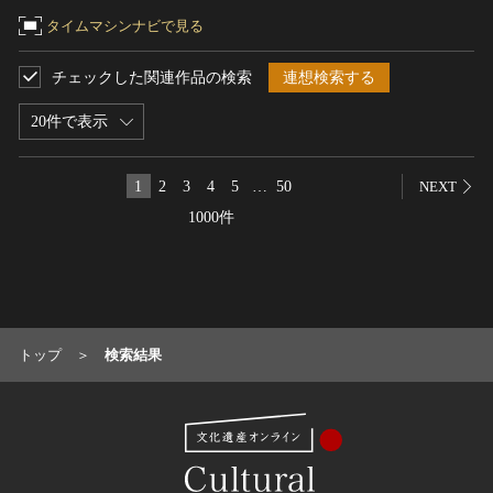
タイムマシンナビで見る
名勝
庭園
チェックした関連作品の検索
連想検索する
渓谷・渓流
海浜
20件で表示
山岳
その他
1
2
3
4
5
…
50
NEXT
天然記念物
1000件
動物
植物
地質鉱物
天然保護区域
トップ
検索結果
文化的景観
伝統的建造物群
武家町
宿場町
港町