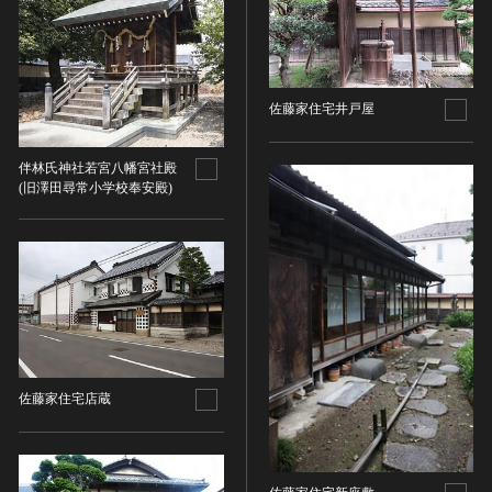
油彩画
江戸 [日本]
指定区分
水彩
明治 [日本]
素描
指定区分を選択
大正 [日本]
東洋画(日本画を除く)
昭和以降 [日本]
佐藤家住宅井戸屋
国宝
メディア（動画等）
その他
昭和 [日本]
重要文化財
メディア（動画等）を選択
版画
平成 [日本]
伴林氏神社若宮八幡宮社殿
登録有形文化財
(旧澤田尋常小学校奉安殿)
木版画
令和 [日本]
動画
重要無形文化財
画像ライセンス
銅版画
旧石器 [朝鮮半島]
高画質画像
登録無形文化財
画像ライセンスを選択
リトグラフ（石版画）
新石器 [朝鮮半島]
記録作成等の措置を講ずべき無形文化財
シルクスクリーン
青銅器 [朝鮮半島]
CC0
重要有形民俗文化財
検索する
その他
鉄器 [朝鮮半島]
PDM
重要無形民俗文化財
彫刻
原三国・朝鮮三国 [朝鮮半島]
CC BY（表示）
入力情報をクリア
登録無形民俗文化財
20件で表示
木像
原三国・朝鮮三国 [朝鮮半島]
CC BY-SA（表示—継承）
記録作成等の措置を講ずべき無形の民俗文化財
佐藤家住宅店蔵
金属像
新羅 [朝鮮半島]
CC BY-ND（表示—改変禁止）
史跡
連想検索
石像
高麗 [朝鮮半島]
CC BY-NC（表示—非営利）
名勝
石膏像
朝鮮 [朝鮮半島]
CC BY-NC-SA（表示—非営利—継承）
天然記念物