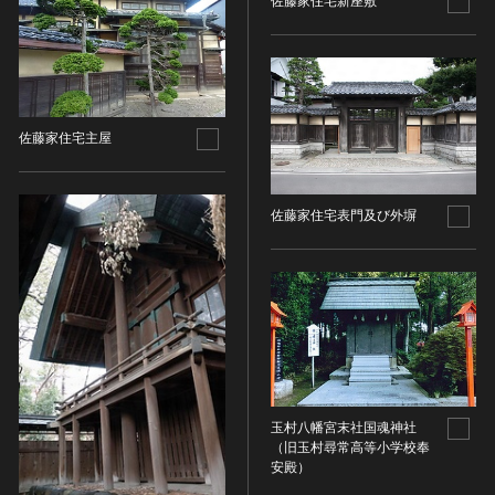
佐藤家住宅新座敷
その他
近現代 [朝鮮半島]
CC BY-NC-ND（表示—非営利—改変禁止）
特別史跡
工芸品
旧石器 [中国]
IN COPYRIGHT（著作権あり）
特別名勝
金工
新石器 [中国]
IN COPYRIGHT - EU ORPHAN WORK（著作権あり-
特別天然記念物
漆工
夏 [中国]
EU孤児著作物）
連想検索する
重要文化的景観
染織
殷（商） [中国]
IN COPYRIGHT - EDUCATIONAL USE
佐藤家住宅主屋
重要伝統的建造物群保存地区
PERMITTED（著作権あり-教育目的の利用可）
入力情報をクリア
陶磁
周 [中国]
20件で表示
選定保存技術
IN COPYRIGHT - NONCOMMERCIAL USE
ガラス
春秋時代 [中国]
PERMITTED（著作権あり-非営利目的の利用可）
未指定
佐藤家住宅表門及び外塀
その他
戦国時代 [中国]
IN COPYRIGHT - RIGHTSHOLDER(S) UNLOCATABLE
有形文化財(建造物)
その他の美術
秦 [中国]
OR UNIDENTIFIABLE（著作権あり-著作権者不明）
有形文化財(美術工芸品)
写真
漢 [中国]
NO COPYRIGHT - CONTRACTUAL
無形文化財
RESTRICTIONS（著作権なし-契約による制限あり）
デザイン
三国 [中国]
民俗文化財(有形民俗文化財)
NO COPYRIGHT - NONCOMMERCIAL USE ONLY（著
書
晋 [中国]
民俗文化財(無形民俗文化財)
作権なし-非営利目的のみ利用可）
その他
五胡十六国 [中国]
記念物(史跡)
NO COPYRIGHT - OTHER KNOWN LEGAL
考古資料
南北朝（六朝） [中国]
RESTRICTIONS（著作権なし-他の法的制限あり）
記念物(名勝)
玉村八幡宮末社国魂神社
石器・石製品類
隋 [中国]
NO COPYRIGHT - UNITED STATES（著作権なし-米国
（旧玉村尋常高等小学校奉
記念物(天然記念物)
土器・土製品類
安殿）
唐 [中国]
の法律上）
伝統的建造物群保存地区