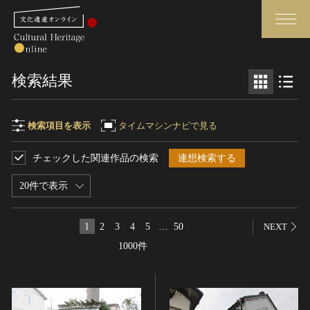
検索
検索結果
さらに詳細検索
検索項目を表示
タイムマシンナビで見る
チェックした関連作品の検索
連想検索する
検索項目
閉じる
さらに詳細検索
20件で表示
フリーワード
トップ
媒体資料・関連記事等
1
2
3
4
5
…
50
NEXT
作品一覧
博物館、美術館の皆さまへ
1000件
作品名
カテゴリで見る
文化庁よりご挨拶
世界遺産と無形文化遺産
今月のみどころ
全国の美術館・博物館
お知らせ一覧
制作者名