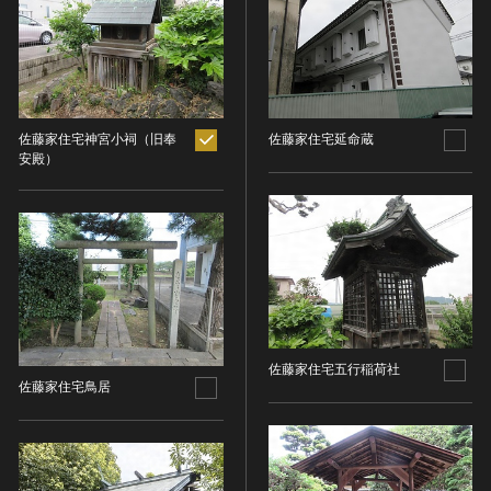
ヘルプ
このサイトについて
世界遺産
時代
関連サイトリンク
無形文化遺産
時代を選択
サイトマップ
動画で見る無形の文化財
佐藤家住宅神宮小祠（旧奉
佐藤家住宅延命蔵
サイトのご意見はこちら
安殿）
旧石器 [日本]
分野
縄文 [日本]
分野を選択
弥生 [日本]
文化遺産データベース
建造物
古墳 [日本]
所在地（都道府県）
国指定文化財等データベース
宗教建築
飛鳥 [日本]
所在地（都道府県）を選択
城郭建築
奈良 [日本]
住居建築
所在地（市区町村）
平安 [日本]
佐藤家住宅五行稲荷社
近世以前その他
鎌倉 [日本]
所在地（市区町村）を選択
佐藤家住宅鳥居
近代その他
南北朝 [日本]
所蔵館
絵画
室町 [日本]
日本画
安土・桃山 [日本]