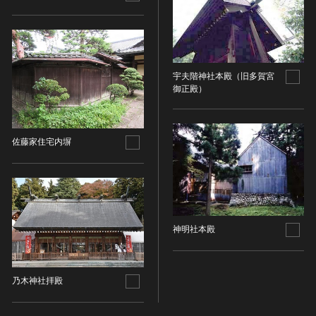
染織
陶芸
その他
宇夫階神社本殿（旧多賀宮
生活文化
御正殿）
生活文化（食文化を除く）
食文化
その他
佐藤家住宅内塀
民俗
有形民俗文化財
無形民俗文化財
史跡
神明社本殿
古墳
社寺跡又は旧境内
城跡
乃木神社拝殿
集落跡
その他