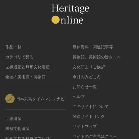
農・山村集落
その他
文化財保存技術
建造物
美術工芸品
作品一覧
媒体資料・関連記事等
伝統芸能
カテゴリで見る
博物館、美術館の皆さまへ
工芸技術
世界遺産と無形文化遺産
文化庁よりご挨拶
民俗芸能
全国の美術館・博物館
今月のみどころ
お知らせ一覧
ヘルプ
日本列島タイムマシンナビ
このサイトについて
関連サイトリンク
世界遺産
サイトマップ
無形文化遺産
サイトのご意見はこちら
動画で見る無形の文化財