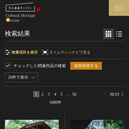
検索
検索結果
さらに詳細検索
検索項目を表示
タイムマシンナビで見る
チェックした関連作品の検索
連想検索する
検索項目
閉じる
さらに詳細検索
20件で表示
フリーワード
トップ
媒体資料・関連記事等
1
2
3
4
5
…
50
NEXT
作品一覧
博物館、美術館の皆さまへ
1000件
作品名
カテゴリで見る
文化庁よりご挨拶
世界遺産と無形文化遺産
今月のみどころ
全国の美術館・博物館
お知らせ一覧
制作者名