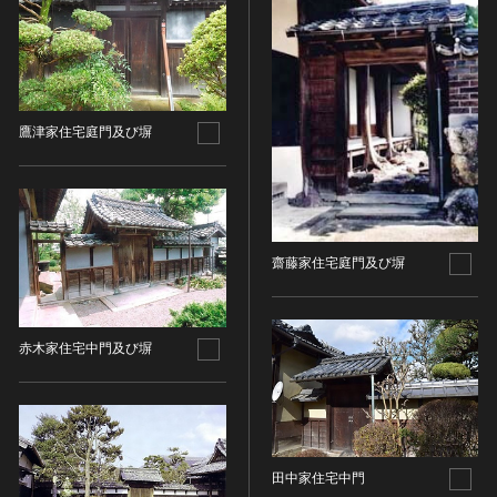
金属製品類
五代十国 [中国]
COPYRIGHT NOT EVALUATED（著作権未評価）
文化財保存技術
木簡・木製品類
宋 [中国]
COPYRIGHT UNDETERMINED（著作権未決定）
地方指定文化財
骨角・牙・貝製品類
元 [中国]
NO KNOWN COPYRIGHT（知る限り著作権なし）
その他
COPYRIGHT UNDETERMINED - JP ORPHAN
明 [中国]
WORK（著作権未決定-裁定制度利用著作物）
歴史資料／書跡・典籍／古文書
清 [中国]
鷹津家住宅庭門及び塀
文書・書籍
近現代 [中国]
絵図・地図
その他
伝統芸能
齋藤家住宅庭門及び塀
能楽
文楽
歌舞伎
赤木家住宅中門及び塀
音楽
その他
工芸技術
金工
田中家住宅中門
漆芸