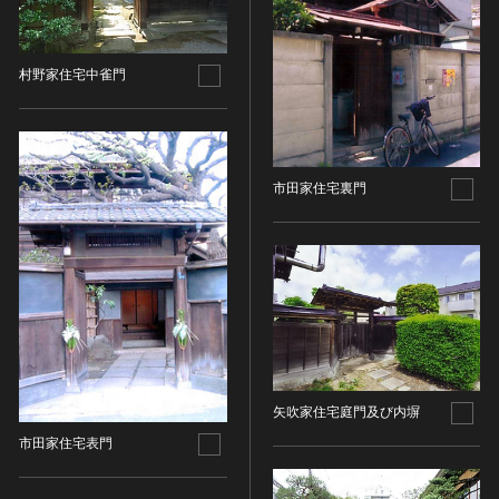
油彩画
江戸 [日本]
指定区分
水彩
明治 [日本]
素描
指定区分を選択
大正 [日本]
村野家住宅中雀門
東洋画(日本画を除く)
昭和以降 [日本]
国宝
メディア（動画等）
その他
昭和 [日本]
重要文化財
メディア（動画等）を選択
版画
平成 [日本]
登録有形文化財
市田家住宅裏門
木版画
令和 [日本]
動画
重要無形文化財
画像ライセンス
銅版画
旧石器 [朝鮮半島]
高画質画像
登録無形文化財
画像ライセンスを選択
リトグラフ（石版画）
新石器 [朝鮮半島]
記録作成等の措置を講ずべき無形文化財
シルクスクリーン
青銅器 [朝鮮半島]
CC0
重要有形民俗文化財
検索する
その他
鉄器 [朝鮮半島]
PDM
重要無形民俗文化財
彫刻
原三国・朝鮮三国 [朝鮮半島]
CC BY（表示）
入力情報をクリア
登録無形民俗文化財
20件で表示
木像
原三国・朝鮮三国 [朝鮮半島]
CC BY-SA（表示—継承）
記録作成等の措置を講ずべき無形の民俗文化財
金属像
新羅 [朝鮮半島]
矢吹家住宅庭門及び内塀
CC BY-ND（表示—改変禁止）
史跡
連想検索
石像
高麗 [朝鮮半島]
市田家住宅表門
CC BY-NC（表示—非営利）
名勝
石膏像
朝鮮 [朝鮮半島]
CC BY-NC-SA（表示—非営利—継承）
天然記念物