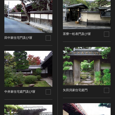
その他
近現代 [朝鮮半島]
CC BY-NC-ND（表示—非営利—改変禁止）
特別史跡
工芸品
旧石器 [中国]
IN COPYRIGHT（著作権あり）
特別名勝
金工
新石器 [中国]
IN COPYRIGHT - EU ORPHAN WORK（著作権あり-
特別天然記念物
漆工
夏 [中国]
EU孤児著作物）
連想検索する
重要文化的景観
染織
殷（商） [中国]
IN COPYRIGHT - EDUCATIONAL USE
重要伝統的建造物群保存地区
茶寮一松表門及び塀
PERMITTED（著作権あり-教育目的の利用可）
入力情報をクリア
陶磁
周 [中国]
田中家住宅門及び塀
20件で表示
選定保存技術
IN COPYRIGHT - NONCOMMERCIAL USE
ガラス
春秋時代 [中国]
PERMITTED（著作権あり-非営利目的の利用可）
未指定
その他
戦国時代 [中国]
IN COPYRIGHT - RIGHTSHOLDER(S) UNLOCATABLE
有形文化財(建造物)
その他の美術
秦 [中国]
OR UNIDENTIFIABLE（著作権あり-著作権者不明）
有形文化財(美術工芸品)
写真
漢 [中国]
NO COPYRIGHT - CONTRACTUAL
無形文化財
RESTRICTIONS（著作権なし-契約による制限あり）
デザイン
三国 [中国]
民俗文化財(有形民俗文化財)
NO COPYRIGHT - NONCOMMERCIAL USE ONLY（著
書
晋 [中国]
民俗文化財(無形民俗文化財)
作権なし-非営利目的のみ利用可）
その他
五胡十六国 [中国]
矢田貝家住宅庭門
記念物(史跡)
NO COPYRIGHT - OTHER KNOWN LEGAL
中井家住宅庭門及び塀
考古資料
南北朝（六朝） [中国]
RESTRICTIONS（著作権なし-他の法的制限あり）
記念物(名勝)
石器・石製品類
隋 [中国]
NO COPYRIGHT - UNITED STATES（著作権なし-米国
記念物(天然記念物)
土器・土製品類
唐 [中国]
の法律上）
伝統的建造物群保存地区