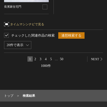
名勝
長濱家住宅門
庭園
渓谷・渓流
タイムマシンナビで見る
海浜
山岳
チェックした関連作品の検索
連想検索する
その他
20件で表示
天然記念物
動物
1
2
3
4
5
…
50
NEXT
植物
1000件
地質鉱物
天然保護区域
文化的景観
伝統的建造物群
武家町
トップ
検索結果
宿場町
港町