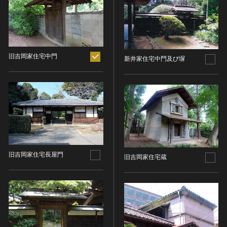
ヘルプ
このサイトについて
世界遺産
時代
関連サイトリンク
無形文化遺産
時代を選択
サイトマップ
動画で見る無形の文化財
旧吉岡家住宅中門
新井家住宅中門及び塀
サイトのご意見はこちら
旧石器 [日本]
分野
縄文 [日本]
分野を選択
弥生 [日本]
文化遺産データベース
建造物
古墳 [日本]
所在地（都道府県）
国指定文化財等データベース
宗教建築
飛鳥 [日本]
所在地（都道府県）を選択
城郭建築
奈良 [日本]
旧吉岡家住宅長屋門
旧吉岡家住宅蔵
住居建築
所在地（市区町村）
平安 [日本]
近世以前その他
鎌倉 [日本]
所在地（市区町村）を選択
近代その他
南北朝 [日本]
所蔵館
絵画
室町 [日本]
日本画
安土・桃山 [日本]