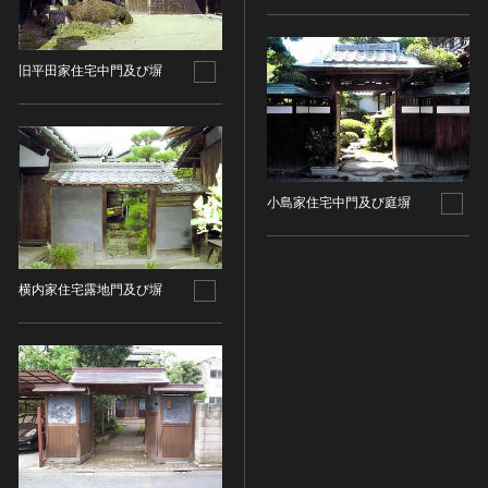
染織
陶芸
旧平田家住宅中門及び塀
その他
生活文化
生活文化（食文化を除く）
食文化
小島家住宅中門及び庭塀
その他
民俗
有形民俗文化財
横内家住宅露地門及び塀
無形民俗文化財
史跡
古墳
社寺跡又は旧境内
城跡
集落跡
その他