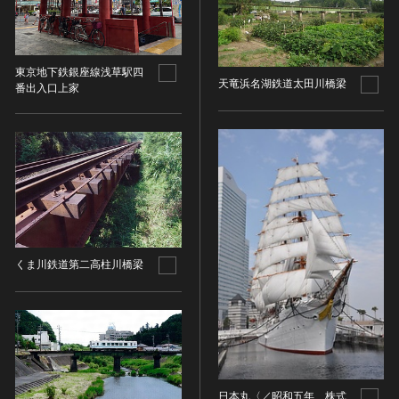
金属製品類
五代十国 [中国]
COPYRIGHT NOT EVALUATED（著作権未評価）
文化財保存技術
木簡・木製品類
宋 [中国]
COPYRIGHT UNDETERMINED（著作権未決定）
地方指定文化財
骨角・牙・貝製品類
元 [中国]
NO KNOWN COPYRIGHT（知る限り著作権なし）
東京地下鉄銀座線浅草駅四
その他
COPYRIGHT UNDETERMINED - JP ORPHAN
明 [中国]
天竜浜名湖鉄道太田川橋梁
番出入口上家
WORK（著作権未決定-裁定制度利用著作物）
歴史資料／書跡・典籍／古文書
清 [中国]
文書・書籍
近現代 [中国]
絵図・地図
その他
伝統芸能
能楽
文楽
くま川鉄道第二高柱川橋梁
歌舞伎
音楽
その他
工芸技術
金工
日本丸〈／昭和五年、株式
漆芸