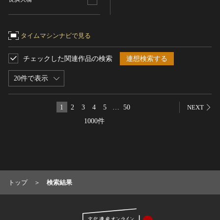
名勝
庭園
タイムマシンナビで見る
渓谷・渓流
海浜
チェックした関連作品の検索
連想検索する
山岳
20件で表示
その他
天然記念物
1
2
3
4
5
…
50
NEXT
動物
1000件
植物
地質鉱物
天然保護区域
文化的景観
伝統的建造物群
トップ
検索結果
武家町
宿場町
港町