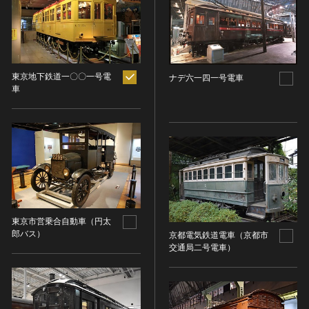
ヘルプ
このサイトについて
世界遺産
時代
関連サイトリンク
無形文化遺産
時代を選択
サイトマップ
動画で見る無形の文化財
東京地下鉄道一〇〇一号電
ナデ六一四一号電車
車
サイトのご意見はこちら
旧石器 [日本]
分野
縄文 [日本]
分野を選択
弥生 [日本]
文化遺産データベース
建造物
古墳 [日本]
所在地（都道府県）
国指定文化財等データベース
宗教建築
飛鳥 [日本]
所在地（都道府県）を選択
城郭建築
奈良 [日本]
住居建築
所在地（市区町村）
平安 [日本]
東京市営乗合自動車（円太
郎バス）
近世以前その他
京都電気鉄道電車（京都市
鎌倉 [日本]
所在地（市区町村）を選択
交通局二号電車）
近代その他
南北朝 [日本]
所蔵館
絵画
室町 [日本]
日本画
安土・桃山 [日本]