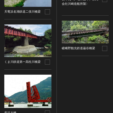
会社川崎造船所製〉
染織
天竜浜名湖鉄道二俣川橋梁
陶芸
その他
生活文化
生活文化（食文化を除く）
食文化
嵯峨野観光鉄道巌谷橋梁
その他
民俗
くま川鉄道第一高柱川橋梁
有形民俗文化財
無形民俗文化財
史跡
古墳
社寺跡又は旧境内
城跡
集落跡
その他
長浜大橋