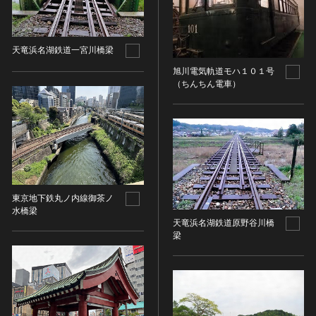
その他
近現代 [朝鮮半島]
CC BY-NC-ND（表示—非営利—改変禁止）
特別史跡
工芸品
旧石器 [中国]
IN COPYRIGHT（著作権あり）
特別名勝
金工
新石器 [中国]
IN COPYRIGHT - EU ORPHAN WORK（著作権あり-
天竜浜名湖鉄道一宮川橋梁
特別天然記念物
漆工
夏 [中国]
EU孤児著作物）
連想検索する
旭川電気軌道モハ１０１号
重要文化的景観
染織
殷（商） [中国]
IN COPYRIGHT - EDUCATIONAL USE
（ちんちん電車）
重要伝統的建造物群保存地区
PERMITTED（著作権あり-教育目的の利用可）
入力情報をクリア
陶磁
周 [中国]
20件で表示
選定保存技術
IN COPYRIGHT - NONCOMMERCIAL USE
ガラス
春秋時代 [中国]
PERMITTED（著作権あり-非営利目的の利用可）
未指定
その他
戦国時代 [中国]
IN COPYRIGHT - RIGHTSHOLDER(S) UNLOCATABLE
有形文化財(建造物)
その他の美術
秦 [中国]
OR UNIDENTIFIABLE（著作権あり-著作権者不明）
有形文化財(美術工芸品)
写真
漢 [中国]
NO COPYRIGHT - CONTRACTUAL
無形文化財
RESTRICTIONS（著作権なし-契約による制限あり）
東京地下鉄丸ノ内線御茶ノ
デザイン
三国 [中国]
民俗文化財(有形民俗文化財)
水橋梁
NO COPYRIGHT - NONCOMMERCIAL USE ONLY（著
書
晋 [中国]
天竜浜名湖鉄道原野谷川橋
民俗文化財(無形民俗文化財)
作権なし-非営利目的のみ利用可）
梁
その他
五胡十六国 [中国]
記念物(史跡)
NO COPYRIGHT - OTHER KNOWN LEGAL
考古資料
南北朝（六朝） [中国]
RESTRICTIONS（著作権なし-他の法的制限あり）
記念物(名勝)
石器・石製品類
隋 [中国]
NO COPYRIGHT - UNITED STATES（著作権なし-米国
記念物(天然記念物)
土器・土製品類
唐 [中国]
の法律上）
伝統的建造物群保存地区