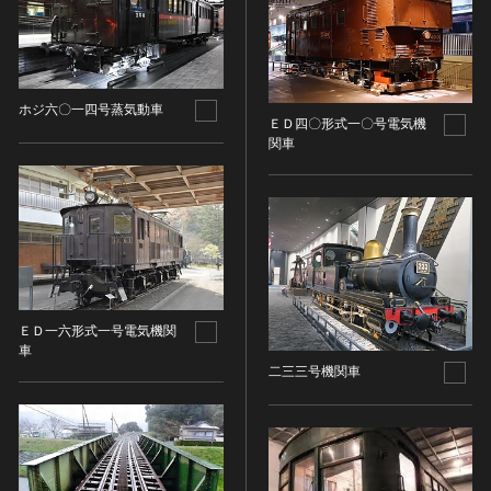
油彩画
江戸 [日本]
指定区分
水彩
明治 [日本]
素描
指定区分を選択
大正 [日本]
東洋画(日本画を除く)
昭和以降 [日本]
ホジ六〇一四号蒸気動車
国宝
メディア（動画等）
ＥＤ四〇形式一〇号電気機
その他
昭和 [日本]
関車
重要文化財
メディア（動画等）を選択
版画
平成 [日本]
登録有形文化財
木版画
令和 [日本]
動画
重要無形文化財
画像ライセンス
銅版画
旧石器 [朝鮮半島]
高画質画像
登録無形文化財
画像ライセンスを選択
リトグラフ（石版画）
新石器 [朝鮮半島]
記録作成等の措置を講ずべき無形文化財
シルクスクリーン
青銅器 [朝鮮半島]
CC0
重要有形民俗文化財
検索する
その他
鉄器 [朝鮮半島]
PDM
重要無形民俗文化財
ＥＤ一六形式一号電気機関
彫刻
原三国・朝鮮三国 [朝鮮半島]
車
CC BY（表示）
入力情報をクリア
登録無形民俗文化財
20件で表示
木像
二三三号機関車
原三国・朝鮮三国 [朝鮮半島]
CC BY-SA（表示—継承）
記録作成等の措置を講ずべき無形の民俗文化財
金属像
新羅 [朝鮮半島]
CC BY-ND（表示—改変禁止）
史跡
連想検索
石像
高麗 [朝鮮半島]
CC BY-NC（表示—非営利）
名勝
石膏像
朝鮮 [朝鮮半島]
CC BY-NC-SA（表示—非営利—継承）
天然記念物