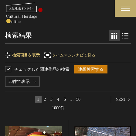
検索
検索結果
さらに詳細検索
検索項目を表示
タイムマシンナビで見る
チェックした関連作品の検索
連想検索する
検索項目
閉じる
さらに詳細検索
20件で表示
フリーワード
トップ
媒体資料・関連記事等
1
2
3
4
5
…
50
NEXT
作品一覧
博物館、美術館の皆さまへ
1000件
作品名
カテゴリで見る
文化庁よりご挨拶
世界遺産と無形文化遺産
今月のみどころ
全国の美術館・博物館
お知らせ一覧
制作者名