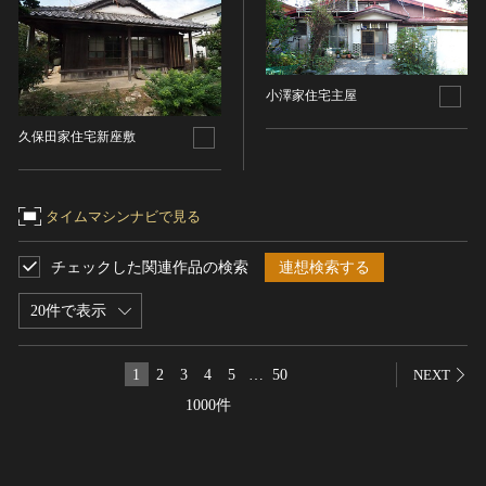
染織
陶芸
その他
小澤家住宅主屋
生活文化
久保田家住宅新座敷
生活文化（食文化を除く）
食文化
その他
タイムマシンナビで見る
民俗
チェックした関連作品の検索
連想検索する
有形民俗文化財
無形民俗文化財
20件で表示
史跡
古墳
1
2
3
4
5
…
50
NEXT
社寺跡又は旧境内
1000件
城跡
集落跡
その他