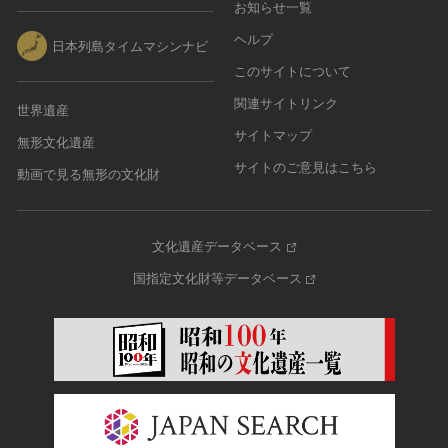
お知らせ一覧
農・山村集落
ヘルプ
日本列島タイムマシンナビ
その他
このサイトについて
文化財保存技術
関連サイトリンク
建造物
世界遺産
美術工芸品
サイトマップ
無形文化遺産
伝統芸能
サイトのご意見はこちら
動画で見る無形の文化財
工芸技術
民俗芸能
文化遺産データベース
国指定文化財等データベース