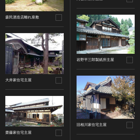
その他
近現代 [朝鮮半島]
CC BY-NC-ND（表示—非営利—改変禁止）
特別史跡
工芸品
旧石器 [中国]
IN COPYRIGHT（著作権あり）
特別名勝
森民酒造店離れ座敷
金工
新石器 [中国]
IN COPYRIGHT - EU ORPHAN WORK（著作権あり-
特別天然記念物
漆工
夏 [中国]
EU孤児著作物）
連想検索する
重要文化的景観
染織
殷（商） [中国]
IN COPYRIGHT - EDUCATIONAL USE
重要伝統的建造物群保存地区
PERMITTED（著作権あり-教育目的の利用可）
入力情報をクリア
陶磁
周 [中国]
20件で表示
選定保存技術
IN COPYRIGHT - NONCOMMERCIAL USE
ガラス
春秋時代 [中国]
PERMITTED（著作権あり-非営利目的の利用可）
未指定
岩野平三郎製紙所主屋
その他
戦国時代 [中国]
IN COPYRIGHT - RIGHTSHOLDER(S) UNLOCATABLE
有形文化財(建造物)
その他の美術
秦 [中国]
OR UNIDENTIFIABLE（著作権あり-著作権者不明）
有形文化財(美術工芸品)
写真
漢 [中国]
大井家住宅主屋
NO COPYRIGHT - CONTRACTUAL
無形文化財
RESTRICTIONS（著作権なし-契約による制限あり）
デザイン
三国 [中国]
民俗文化財(有形民俗文化財)
NO COPYRIGHT - NONCOMMERCIAL USE ONLY（著
書
晋 [中国]
民俗文化財(無形民俗文化財)
作権なし-非営利目的のみ利用可）
その他
五胡十六国 [中国]
記念物(史跡)
NO COPYRIGHT - OTHER KNOWN LEGAL
考古資料
南北朝（六朝） [中国]
RESTRICTIONS（著作権なし-他の法的制限あり）
記念物(名勝)
石器・石製品類
隋 [中国]
旧相川家住宅主屋
NO COPYRIGHT - UNITED STATES（著作権なし-米国
記念物(天然記念物)
土器・土製品類
唐 [中国]
の法律上）
齋藤家住宅主屋
伝統的建造物群保存地区