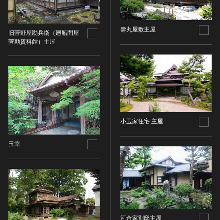
油彩画
江戸 [日本]
指定区分
水彩
明治 [日本]
壽丸屋敷主屋
素描
指定区分を選択
大正 [日本]
旧菅野屋勘兵衛（廻船問屋
菅勘資料館）主屋
東洋画(日本画を除く)
昭和以降 [日本]
国宝
メディア（動画等）
その他
昭和 [日本]
重要文化財
メディア（動画等）を選択
版画
平成 [日本]
登録有形文化財
木版画
令和 [日本]
動画
重要無形文化財
画像ライセンス
銅版画
旧石器 [朝鮮半島]
高画質画像
登録無形文化財
画像ライセンスを選択
リトグラフ（石版画）
新石器 [朝鮮半島]
記録作成等の措置を講ずべき無形文化財
小玉家住宅 主屋
シルクスクリーン
青銅器 [朝鮮半島]
CC0
重要有形民俗文化財
検索する
その他
鉄器 [朝鮮半島]
玉幸
PDM
重要無形民俗文化財
彫刻
原三国・朝鮮三国 [朝鮮半島]
CC BY（表示）
入力情報をクリア
登録無形民俗文化財
20件で表示
木像
原三国・朝鮮三国 [朝鮮半島]
CC BY-SA（表示—継承）
記録作成等の措置を講ずべき無形の民俗文化財
金属像
新羅 [朝鮮半島]
CC BY-ND（表示—改変禁止）
史跡
連想検索
石像
高麗 [朝鮮半島]
CC BY-NC（表示—非営利）
名勝
石膏像
朝鮮 [朝鮮半島]
CC BY-NC-SA（表示—非営利—継承）
天然記念物
河合家別邸主屋