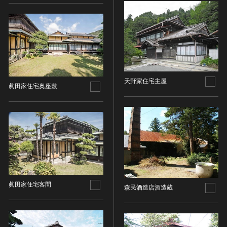
金属製品類
五代十国 [中国]
COPYRIGHT NOT EVALUATED（著作権未評価）
文化財保存技術
木簡・木製品類
宋 [中国]
COPYRIGHT UNDETERMINED（著作権未決定）
地方指定文化財
骨角・牙・貝製品類
元 [中国]
NO KNOWN COPYRIGHT（知る限り著作権なし）
その他
COPYRIGHT UNDETERMINED - JP ORPHAN
明 [中国]
WORK（著作権未決定-裁定制度利用著作物）
歴史資料／書跡・典籍／古文書
清 [中国]
文書・書籍
近現代 [中国]
天野家住宅主屋
絵図・地図
眞田家住宅奥座敷
その他
伝統芸能
能楽
文楽
歌舞伎
音楽
その他
眞田家住宅客間
森民酒造店酒造蔵
工芸技術
金工
漆芸