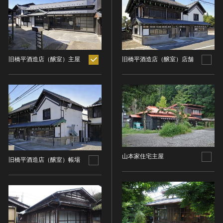
ヘルプ
このサイトについて
世界遺産
時代
関連サイトリンク
無形文化遺産
時代を選択
サイトマップ
動画で見る無形の文化財
旧橋平酒造店（醸室）主屋
旧橋平酒造店（醸室）店舗
サイトのご意見はこちら
旧石器 [日本]
分野
縄文 [日本]
分野を選択
弥生 [日本]
文化遺産データベース
建造物
古墳 [日本]
所在地（都道府県）
国指定文化財等データベース
宗教建築
飛鳥 [日本]
所在地（都道府県）を選択
城郭建築
奈良 [日本]
住居建築
山本家住宅主屋
所在地（市区町村）
平安 [日本]
旧橋平酒造店（醸室）帳場
近世以前その他
鎌倉 [日本]
所在地（市区町村）を選択
近代その他
南北朝 [日本]
所蔵館
絵画
室町 [日本]
日本画
安土・桃山 [日本]