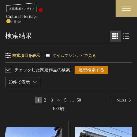
検索
検索結果
さらに詳細検索
検索項目を表示
タイムマシンナビで見る
チェックした関連作品の検索
連想検索する
検索項目
閉じる
さらに詳細検索
20件で表示
フリーワード
トップ
媒体資料・関連記事等
1
2
3
4
5
…
50
NEXT
作品一覧
博物館、美術館の皆さまへ
1000件
作品名
カテゴリで見る
文化庁よりご挨拶
世界遺産と無形文化遺産
今月のみどころ
全国の美術館・博物館
お知らせ一覧
制作者名