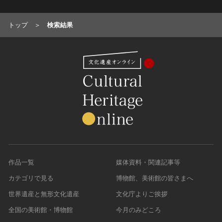
名勝
トップ
検索結果
庭園
渓谷・渓流
海浜
山岳
その他
天然記念物
動物
植物
地質鉱物
天然保護区域
作品一覧
媒体資料・関連記事等
文化的景観
伝統的建造物群
カテゴリで見る
博物館、美術館の皆さまへ
武家町
世界遺産と無形文化遺産
文化庁よりご挨拶
宿場町
全国の美術館・博物館
今月のみどころ
港町