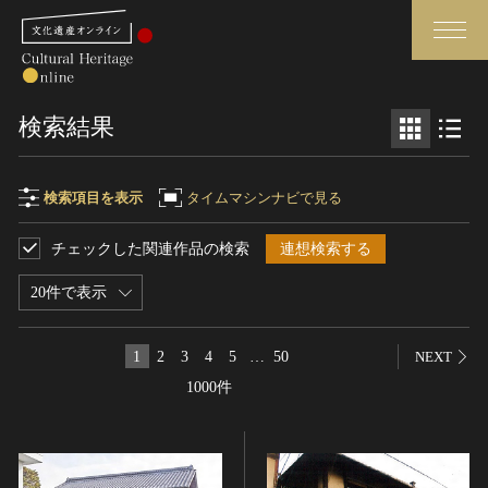
検索
検索結果
さらに詳細検索
検索項目を表示
タイムマシンナビで見る
チェックした関連作品の検索
連想検索する
検索項目
閉じる
さらに詳細検索
20件で表示
フリーワード
トップ
媒体資料・関連記事等
1
2
3
4
5
…
50
NEXT
作品一覧
博物館、美術館の皆さまへ
1000件
作品名
カテゴリで見る
文化庁よりご挨拶
世界遺産と無形文化遺産
今月のみどころ
全国の美術館・博物館
お知らせ一覧
制作者名