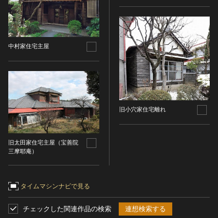
染織
陶芸
その他
中村家住宅主屋
生活文化
生活文化（食文化を除く）
食文化
その他
民俗
旧小穴家住宅離れ
有形民俗文化財
無形民俗文化財
旧太田家住宅主屋（宝善院
史跡
三摩耶庵）
古墳
社寺跡又は旧境内
タイムマシンナビで見る
城跡
集落跡
チェックした関連作品の検索
連想検索する
その他