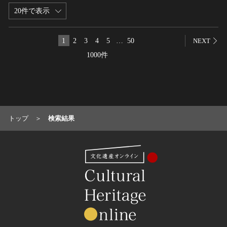
20件で表示
名勝
庭園
1
2
3
4
5
…
50
渓谷・渓流
NEXT
海浜
1000件
山岳
その他
天然記念物
動物
トップ
検索結果
植物
地質鉱物
天然保護区域
文化的景観
伝統的建造物群
武家町
宿場町
港町