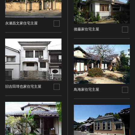
油彩画
江戸 [日本]
指定区分
水彩
明治 [日本]
素描
指定区分を選択
大正 [日本]
永瀬昌文家住宅主屋
東洋画(日本画を除く)
昭和以降 [日本]
後藤家住宅主屋
国宝
メディア（動画等）
その他
昭和 [日本]
重要文化財
メディア（動画等）を選択
版画
平成 [日本]
登録有形文化財
木版画
令和 [日本]
動画
重要無形文化財
画像ライセンス
銅版画
旧石器 [朝鮮半島]
高画質画像
登録無形文化財
画像ライセンスを選択
リトグラフ（石版画）
新石器 [朝鮮半島]
記録作成等の措置を講ずべき無形文化財
シルクスクリーン
青銅器 [朝鮮半島]
CC0
重要有形民俗文化財
検索する
その他
鉄器 [朝鮮半島]
旧吉田璋也家住宅主屋
PDM
鳥海家住宅主屋
重要無形民俗文化財
彫刻
原三国・朝鮮三国 [朝鮮半島]
CC BY（表示）
入力情報をクリア
登録無形民俗文化財
20件で表示
木像
原三国・朝鮮三国 [朝鮮半島]
CC BY-SA（表示—継承）
記録作成等の措置を講ずべき無形の民俗文化財
金属像
新羅 [朝鮮半島]
CC BY-ND（表示—改変禁止）
史跡
連想検索
石像
高麗 [朝鮮半島]
CC BY-NC（表示—非営利）
名勝
石膏像
朝鮮 [朝鮮半島]
CC BY-NC-SA（表示—非営利—継承）
天然記念物