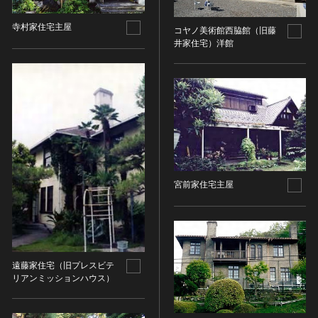
その他
近現代 [朝鮮半島]
CC BY-NC-ND（表示—非営利—改変禁止）
特別史跡
工芸品
旧石器 [中国]
寺村家住宅主屋
IN COPYRIGHT（著作権あり）
コヤノ美術館西脇館（旧藤
特別名勝
金工
新石器 [中国]
井家住宅）洋館
IN COPYRIGHT - EU ORPHAN WORK（著作権あり-
特別天然記念物
漆工
夏 [中国]
EU孤児著作物）
連想検索する
重要文化的景観
染織
殷（商） [中国]
IN COPYRIGHT - EDUCATIONAL USE
重要伝統的建造物群保存地区
PERMITTED（著作権あり-教育目的の利用可）
入力情報をクリア
陶磁
周 [中国]
20件で表示
選定保存技術
IN COPYRIGHT - NONCOMMERCIAL USE
ガラス
春秋時代 [中国]
PERMITTED（著作権あり-非営利目的の利用可）
未指定
その他
戦国時代 [中国]
IN COPYRIGHT - RIGHTSHOLDER(S) UNLOCATABLE
有形文化財(建造物)
その他の美術
秦 [中国]
OR UNIDENTIFIABLE（著作権あり-著作権者不明）
有形文化財(美術工芸品)
写真
漢 [中国]
NO COPYRIGHT - CONTRACTUAL
宮前家住宅主屋
無形文化財
RESTRICTIONS（著作権なし-契約による制限あり）
デザイン
三国 [中国]
民俗文化財(有形民俗文化財)
NO COPYRIGHT - NONCOMMERCIAL USE ONLY（著
書
晋 [中国]
民俗文化財(無形民俗文化財)
作権なし-非営利目的のみ利用可）
その他
五胡十六国 [中国]
記念物(史跡)
NO COPYRIGHT - OTHER KNOWN LEGAL
考古資料
南北朝（六朝） [中国]
遠藤家住宅（旧プレスビテ
RESTRICTIONS（著作権なし-他の法的制限あり）
記念物(名勝)
リアンミッションハウス）
石器・石製品類
隋 [中国]
NO COPYRIGHT - UNITED STATES（著作権なし-米国
記念物(天然記念物)
土器・土製品類
唐 [中国]
の法律上）
伝統的建造物群保存地区