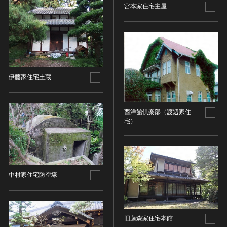
金属製品類
五代十国 [中国]
COPYRIGHT NOT EVALUATED（著作権未評価）
宮本家住宅主屋
文化財保存技術
木簡・木製品類
宋 [中国]
COPYRIGHT UNDETERMINED（著作権未決定）
地方指定文化財
骨角・牙・貝製品類
元 [中国]
NO KNOWN COPYRIGHT（知る限り著作権なし）
その他
COPYRIGHT UNDETERMINED - JP ORPHAN
明 [中国]
WORK（著作権未決定-裁定制度利用著作物）
歴史資料／書跡・典籍／古文書
清 [中国]
文書・書籍
近現代 [中国]
伊藤家住宅土蔵
絵図・地図
その他
西洋館倶楽部（渡辺家住
伝統芸能
宅）
能楽
文楽
歌舞伎
音楽
中村家住宅防空壕
その他
工芸技術
金工
旧藤森家住宅本館
漆芸