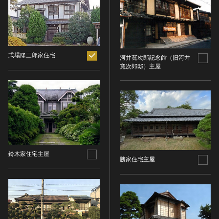
ヘルプ
このサイトについて
世界遺産
時代
関連サイトリンク
無形文化遺産
時代を選択
サイトマップ
動画で見る無形の文化財
式場隆三郎家住宅
河井寬次郎記念館（旧河井
寬次郎邸）主屋
サイトのご意見はこちら
旧石器 [日本]
分野
縄文 [日本]
分野を選択
弥生 [日本]
文化遺産データベース
建造物
古墳 [日本]
所在地（都道府県）
国指定文化財等データベース
宗教建築
飛鳥 [日本]
所在地（都道府県）を選択
城郭建築
奈良 [日本]
住居建築
鈴木家住宅主屋
所在地（市区町村）
平安 [日本]
勝家住宅主屋
近世以前その他
鎌倉 [日本]
所在地（市区町村）を選択
近代その他
南北朝 [日本]
所蔵館
絵画
室町 [日本]
日本画
安土・桃山 [日本]