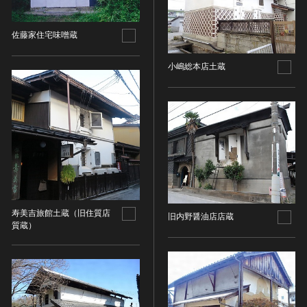
その他
近現代 [朝鮮半島]
CC BY-NC-ND（表示—非営利—改変禁止）
特別史跡
工芸品
旧石器 [中国]
IN COPYRIGHT（著作権あり）
特別名勝
佐藤家住宅味噌蔵
金工
新石器 [中国]
IN COPYRIGHT - EU ORPHAN WORK（著作権あり-
特別天然記念物
漆工
夏 [中国]
EU孤児著作物）
小嶋総本店土蔵
連想検索する
重要文化的景観
染織
殷（商） [中国]
IN COPYRIGHT - EDUCATIONAL USE
重要伝統的建造物群保存地区
PERMITTED（著作権あり-教育目的の利用可）
入力情報をクリア
陶磁
周 [中国]
20件で表示
選定保存技術
IN COPYRIGHT - NONCOMMERCIAL USE
ガラス
春秋時代 [中国]
PERMITTED（著作権あり-非営利目的の利用可）
未指定
その他
戦国時代 [中国]
IN COPYRIGHT - RIGHTSHOLDER(S) UNLOCATABLE
有形文化財(建造物)
その他の美術
秦 [中国]
OR UNIDENTIFIABLE（著作権あり-著作権者不明）
有形文化財(美術工芸品)
写真
漢 [中国]
NO COPYRIGHT - CONTRACTUAL
無形文化財
RESTRICTIONS（著作権なし-契約による制限あり）
デザイン
三国 [中国]
民俗文化財(有形民俗文化財)
NO COPYRIGHT - NONCOMMERCIAL USE ONLY（著
書
寿美吉旅館土蔵（旧住質店
晋 [中国]
旧内野醤油店店蔵
民俗文化財(無形民俗文化財)
作権なし-非営利目的のみ利用可）
質蔵）
その他
五胡十六国 [中国]
記念物(史跡)
NO COPYRIGHT - OTHER KNOWN LEGAL
考古資料
南北朝（六朝） [中国]
RESTRICTIONS（著作権なし-他の法的制限あり）
記念物(名勝)
石器・石製品類
隋 [中国]
NO COPYRIGHT - UNITED STATES（著作権なし-米国
記念物(天然記念物)
土器・土製品類
唐 [中国]
の法律上）
伝統的建造物群保存地区