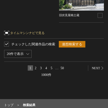
名勝
庭園
旧伏見屋南土蔵
渓谷・渓流
海浜
山岳
タイムマシンナビで見る
その他
チェックした関連作品の検索
連想検索する
天然記念物
動物
20件で表示
植物
地質鉱物
1
2
3
4
5
…
50
NEXT
天然保護区域
1000件
文化的景観
伝統的建造物群
武家町
宿場町
トップ
検索結果
港町