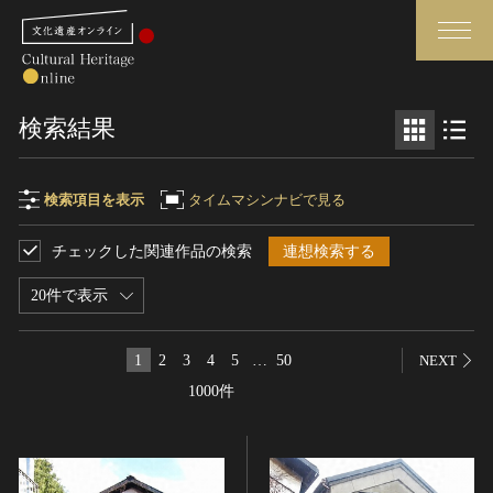
検索
検索結果
さらに詳細検索
検索項目を表示
タイムマシンナビで見る
チェックした関連作品の検索
連想検索する
検索項目
閉じる
さらに詳細検索
20件で表示
フリーワード
トップ
媒体資料・関連記事等
1
2
3
4
5
…
50
NEXT
作品一覧
博物館、美術館の皆さまへ
1000件
作品名
カテゴリで見る
文化庁よりご挨拶
世界遺産と無形文化遺産
今月のみどころ
全国の美術館・博物館
お知らせ一覧
制作者名