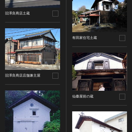
油彩画
江戸 [日本]
指定区分
水彩
明治 [日本]
旧澤良商店土蔵
素描
指定区分を選択
大正 [日本]
東洋画(日本画を除く)
昭和以降 [日本]
国宝
メディア（動画等）
その他
昭和 [日本]
有田家住宅土蔵
重要文化財
メディア（動画等）を選択
版画
平成 [日本]
登録有形文化財
木版画
令和 [日本]
動画
重要無形文化財
画像ライセンス
銅版画
旧石器 [朝鮮半島]
高画質画像
登録無形文化財
画像ライセンスを選択
リトグラフ（石版画）
新石器 [朝鮮半島]
記録作成等の措置を講ずべき無形文化財
シルクスクリーン
旧澤良商店店舗兼主屋
青銅器 [朝鮮半島]
CC0
重要有形民俗文化財
検索する
その他
鉄器 [朝鮮半島]
PDM
重要無形民俗文化財
彫刻
原三国・朝鮮三国 [朝鮮半島]
CC BY（表示）
入力情報をクリア
仙臺屋前の蔵
登録無形民俗文化財
20件で表示
木像
原三国・朝鮮三国 [朝鮮半島]
CC BY-SA（表示—継承）
記録作成等の措置を講ずべき無形の民俗文化財
金属像
新羅 [朝鮮半島]
CC BY-ND（表示—改変禁止）
史跡
連想検索
石像
高麗 [朝鮮半島]
CC BY-NC（表示—非営利）
名勝
石膏像
朝鮮 [朝鮮半島]
CC BY-NC-SA（表示—非営利—継承）
天然記念物