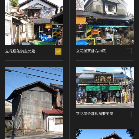
ヘルプ
このサイトについて
世界遺産
時代
関連サイトリンク
無形文化遺産
時代を選択
サイトマップ
動画で見る無形の文化財
サイトのご意見はこちら
旧石器 [日本]
分野
立花屋茶舗右の蔵
立花屋茶舗左の蔵
縄文 [日本]
分野を選択
弥生 [日本]
文化遺産データベース
建造物
古墳 [日本]
所在地（都道府県）
国指定文化財等データベース
宗教建築
飛鳥 [日本]
所在地（都道府県）を選択
城郭建築
奈良 [日本]
住居建築
所在地（市区町村）
平安 [日本]
近世以前その他
鎌倉 [日本]
所在地（市区町村）を選択
立花屋茶舗店舗兼主屋
近代その他
南北朝 [日本]
所蔵館
絵画
室町 [日本]
日本画
安土・桃山 [日本]