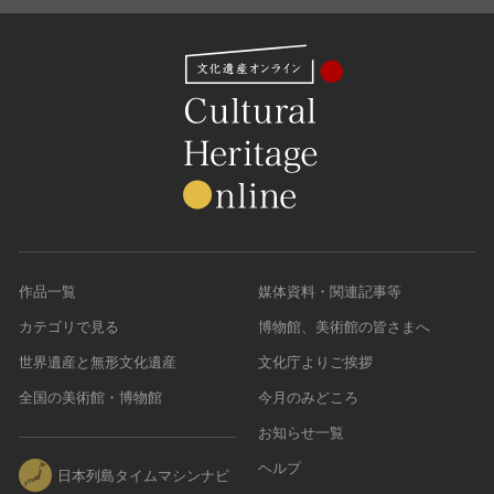
農・山村集落
その他
文化財保存技術
建造物
美術工芸品
伝統芸能
工芸技術
民俗芸能
作品一覧
媒体資料・関連記事等
カテゴリで見る
博物館、美術館の皆さまへ
世界遺産と無形文化遺産
文化庁よりご挨拶
全国の美術館・博物館
今月のみどころ
お知らせ一覧
ヘルプ
日本列島タイムマシンナビ