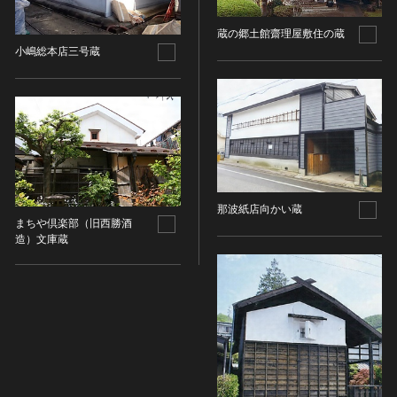
染織
蔵の郷土館齋理屋敷住の蔵
陶芸
小嶋総本店三号蔵
その他
生活文化
生活文化（食文化を除く）
食文化
その他
民俗
那波紙店向かい蔵
有形民俗文化財
まちや倶楽部（旧西勝酒
造）文庫蔵
無形民俗文化財
史跡
古墳
社寺跡又は旧境内
城跡
集落跡
その他