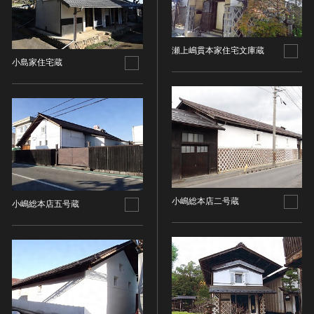
金属製品類
五代十国 [中国]
COPYRIGHT NOT EVALUATED（著作権未評価）
文化財保存技術
木簡・木製品類
宋 [中国]
COPYRIGHT UNDETERMINED（著作権未決定）
地方指定文化財
骨角・牙・貝製品類
元 [中国]
NO KNOWN COPYRIGHT（知る限り著作権なし）
瀬上嶋貫本家住宅文庫蔵
その他
COPYRIGHT UNDETERMINED - JP ORPHAN
明 [中国]
小島家住宅蔵
WORK（著作権未決定-裁定制度利用著作物）
歴史資料／書跡・典籍／古文書
清 [中国]
文書・書籍
近現代 [中国]
絵図・地図
その他
伝統芸能
能楽
文楽
小嶋総本店二号蔵
小嶋総本店五号蔵
歌舞伎
音楽
その他
工芸技術
金工
漆芸