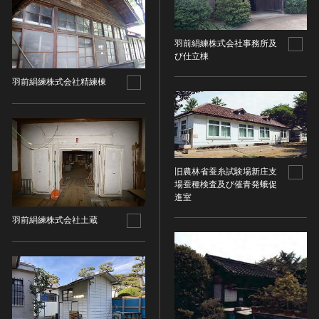
油彩画
江戸 [日本]
指定区分
水彩
明治 [日本]
素描
羽前絹練株式会社事務所及
指定区分を選択
大正 [日本]
び仕立棟
東洋画(日本画を除く)
昭和以降 [日本]
国宝
メディア（動画等）
羽前絹練株式会社精練棟
その他
昭和 [日本]
重要文化財
メディア（動画等）を選択
版画
平成 [日本]
登録有形文化財
木版画
令和 [日本]
動画
重要無形文化財
画像ライセンス
銅版画
旧石器 [朝鮮半島]
高画質画像
登録無形文化財
画像ライセンスを選択
リトグラフ（石版画）
新石器 [朝鮮半島]
旧農林省蚕糸試験場新庄支
記録作成等の措置を講ずべき無形文化財
シルクスクリーン
青銅器 [朝鮮半島]
場蚕種検査及び催青発蛾促
CC0
重要有形民俗文化財
進室
検索する
その他
鉄器 [朝鮮半島]
PDM
重要無形民俗文化財
羽前絹練株式会社土蔵
彫刻
原三国・朝鮮三国 [朝鮮半島]
CC BY（表示）
入力情報をクリア
登録無形民俗文化財
20件で表示
木像
原三国・朝鮮三国 [朝鮮半島]
CC BY-SA（表示—継承）
記録作成等の措置を講ずべき無形の民俗文化財
金属像
新羅 [朝鮮半島]
CC BY-ND（表示—改変禁止）
史跡
連想検索
石像
高麗 [朝鮮半島]
CC BY-NC（表示—非営利）
名勝
石膏像
朝鮮 [朝鮮半島]
CC BY-NC-SA（表示—非営利—継承）
天然記念物