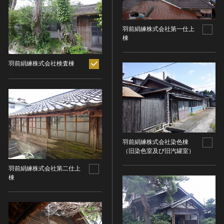
ヘルプ
このサイトについて
世界遺産
羽前絹練株式会社第一仕上
時代
関連サイトリンク
無形文化遺産
棟
時代を選択
サイトマップ
動画で見る無形の文化財
羽前絹練株式会社検査棟
サイトのご意見はこちら
旧石器 [日本]
分野
縄文 [日本]
分野を選択
弥生 [日本]
文化遺産データベース
建造物
古墳 [日本]
所在地（都道府県）
国指定文化財等データベース
宗教建築
飛鳥 [日本]
所在地（都道府県）を選択
羽前絹練株式会社染色棟
城郭建築
奈良 [日本]
（旧染色室及び旧汽罐室）
住居建築
所在地（市区町村）
平安 [日本]
羽前絹練株式会社第二仕上
近世以前その他
鎌倉 [日本]
所在地（市区町村）を選択
棟
近代その他
南北朝 [日本]
所蔵館
絵画
室町 [日本]
日本画
安土・桃山 [日本]