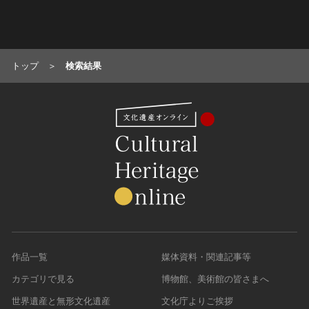
名勝
庭園
渓谷・渓流
トップ
検索結果
海浜
山岳
その他
天然記念物
動物
植物
地質鉱物
天然保護区域
文化的景観
伝統的建造物群
作品一覧
媒体資料・関連記事等
武家町
カテゴリで見る
博物館、美術館の皆さまへ
宿場町
世界遺産と無形文化遺産
文化庁よりご挨拶
港町