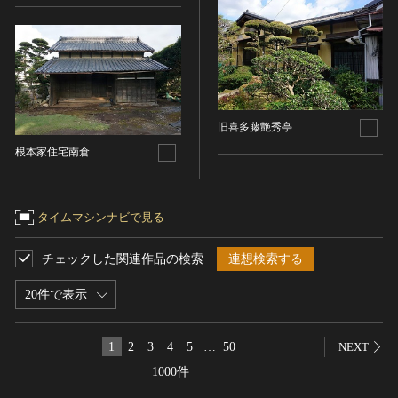
染織
陶芸
その他
生活文化
生活文化（食文化を除く）
旧喜多藤艶秀亭
食文化
根本家住宅南倉
その他
民俗
タイムマシンナビで見る
有形民俗文化財
無形民俗文化財
チェックした関連作品の検索
連想検索する
史跡
20件で表示
古墳
社寺跡又は旧境内
城跡
1
2
3
4
5
…
50
NEXT
集落跡
1000件
その他