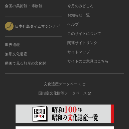
全国の美術館・博物館
今月のみどころ
農・山村集落
その他
お知らせ一覧
文化財保存技術
ヘルプ
日本列島タイムマシンナビ
建造物
このサイトについて
美術工芸品
関連サイトリンク
世界遺産
伝統芸能
サイトマップ
無形文化遺産
工芸技術
サイトのご意見はこちら
民俗芸能
動画で見る無形の文化財
文化遺産データベース
国指定文化財等データベース