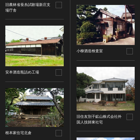
金属製品類
五代十国 [中国]
COPYRIGHT NOT EVALUATED（著作権未評価）
旧農林省蚕糸試験場新庄支
文化財保存技術
木簡・木製品類
宋 [中国]
COPYRIGHT UNDETERMINED（著作権未決定）
場庁舎
地方指定文化財
骨角・牙・貝製品類
元 [中国]
NO KNOWN COPYRIGHT（知る限り著作権なし）
その他
COPYRIGHT UNDETERMINED - JP ORPHAN
明 [中国]
WORK（著作権未決定-裁定制度利用著作物）
歴史資料／書跡・典籍／古文書
清 [中国]
文書・書籍
近現代 [中国]
小柳酒造検査室
絵図・地図
その他
伝統芸能
安本酒造瓶詰め工場
能楽
文楽
歌舞伎
音楽
その他
旧住友別子鉱山株式会社外
工芸技術
国人技師東社宅
金工
根本家住宅北倉
漆芸