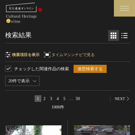
検索
検索結果
さらに詳細検索
検索項目を表示
タイムマシンナビで見る
チェックした関連作品の検索
連想検索する
検索項目
閉じる
さらに詳細検索
20件で表示
フリーワード
トップ
媒体資料・関連記事等
1
2
3
4
5
…
50
NEXT
作品一覧
博物館、美術館の皆さまへ
1000件
作品名
カテゴリで見る
文化庁よりご挨拶
世界遺産と無形文化遺産
今月のみどころ
全国の美術館・博物館
お知らせ一覧
制作者名