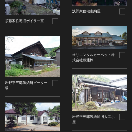
その他
近現代 [朝鮮半島]
CC BY-NC-ND（表示—非営利—改変禁止）
特別史跡
工芸品
旧石器 [中国]
浅野家住宅南納屋
IN COPYRIGHT（著作権あり）
特別名勝
金工
新石器 [中国]
IN COPYRIGHT - EU ORPHAN WORK（著作権あり-
須藤家住宅旧ボイラー室
特別天然記念物
漆工
夏 [中国]
EU孤児著作物）
連想検索する
重要文化的景観
染織
殷（商） [中国]
IN COPYRIGHT - EDUCATIONAL USE
重要伝統的建造物群保存地区
PERMITTED（著作権あり-教育目的の利用可）
入力情報をクリア
陶磁
周 [中国]
20件で表示
選定保存技術
IN COPYRIGHT - NONCOMMERCIAL USE
ガラス
春秋時代 [中国]
PERMITTED（著作権あり-非営利目的の利用可）
オリエンタルカーペット株
未指定
その他
戦国時代 [中国]
式会社緞通棟
IN COPYRIGHT - RIGHTSHOLDER(S) UNLOCATABLE
有形文化財(建造物)
その他の美術
秦 [中国]
OR UNIDENTIFIABLE（著作権あり-著作権者不明）
有形文化財(美術工芸品)
写真
漢 [中国]
NO COPYRIGHT - CONTRACTUAL
無形文化財
RESTRICTIONS（著作権なし-契約による制限あり）
岩野平三郎製紙所ビーター
デザイン
三国 [中国]
民俗文化財(有形民俗文化財)
場
NO COPYRIGHT - NONCOMMERCIAL USE ONLY（著
書
晋 [中国]
民俗文化財(無形民俗文化財)
作権なし-非営利目的のみ利用可）
その他
五胡十六国 [中国]
記念物(史跡)
NO COPYRIGHT - OTHER KNOWN LEGAL
考古資料
南北朝（六朝） [中国]
RESTRICTIONS（著作権なし-他の法的制限あり）
記念物(名勝)
石器・石製品類
隋 [中国]
岩野平三郎製紙所旧大工小
NO COPYRIGHT - UNITED STATES（著作権なし-米国
記念物(天然記念物)
屋
土器・土製品類
唐 [中国]
の法律上）
伝統的建造物群保存地区