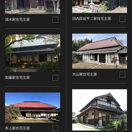
油彩画
江戸 [日本]
指定区分
水彩
明治 [日本]
素描
指定区分を選択
大正 [日本]
旧内田佐平二家住宅主屋
清水家住宅主屋
東洋画(日本画を除く)
昭和以降 [日本]
国宝
メディア（動画等）
その他
昭和 [日本]
重要文化財
メディア（動画等）を選択
版画
平成 [日本]
登録有形文化財
木版画
令和 [日本]
動画
重要無形文化財
画像ライセンス
銅版画
旧石器 [朝鮮半島]
高画質画像
登録無形文化財
画像ライセンスを選択
リトグラフ（石版画）
新石器 [朝鮮半島]
記録作成等の措置を講ずべき無形文化財
大山家住宅主屋
シルクスクリーン
青銅器 [朝鮮半島]
加藤家住宅主屋
CC0
重要有形民俗文化財
検索する
その他
鉄器 [朝鮮半島]
PDM
重要無形民俗文化財
彫刻
原三国・朝鮮三国 [朝鮮半島]
CC BY（表示）
入力情報をクリア
登録無形民俗文化財
20件で表示
木像
原三国・朝鮮三国 [朝鮮半島]
CC BY-SA（表示—継承）
記録作成等の措置を講ずべき無形の民俗文化財
金属像
新羅 [朝鮮半島]
CC BY-ND（表示—改変禁止）
史跡
連想検索
石像
高麗 [朝鮮半島]
CC BY-NC（表示—非営利）
名勝
石膏像
朝鮮 [朝鮮半島]
CC BY-NC-SA（表示—非営利—継承）
井上家住宅主屋
天然記念物