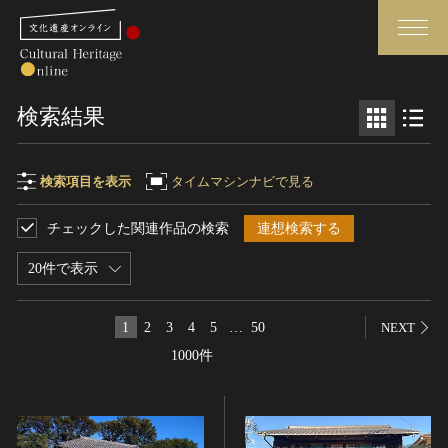
検索
検索結果
さらに詳細検索
検索項目を表示
タイムマシンナビで見る
チェックした関連作品の検索
連想検索する
検索項目
閉じる
さらに詳細検索
20件で表示
フリーワード
トップ
媒体資料・関連記事等
1
2
3
4
5
…
50
NEXT
作品一覧
博物館、美術館の皆さまへ
1000件
作品名
カテゴリで見る
文化庁よりご挨拶
世界遺産と無形文化遺産
今月のみどころ
全国の美術館・博物館
お知らせ一覧
制作者名