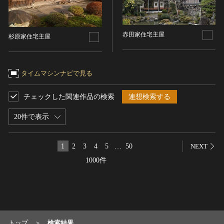
染織
陶芸
赤田家住宅主屋
杉原家住宅主屋
その他
生活文化
生活文化（食文化を除く）
タイムマシンナビで見る
食文化
チェックした関連作品の検索
連想検索する
その他
民俗
20件で表示
有形民俗文化財
無形民俗文化財
1
2
3
4
5
…
50
NEXT
史跡
1000件
古墳
社寺跡又は旧境内
城跡
集落跡
その他
トップ
検索結果