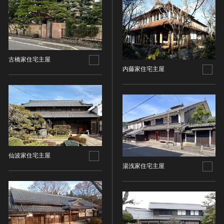
金属製品類
五代十国 [中国]
COPYRIGHT NOT EVALUATED（著作権未評価）
文化財保存技術
木簡・木製品類
宋 [中国]
COPYRIGHT UNDETERMINED（著作権未決定）
地方指定文化財
骨角・牙・貝製品類
元 [中国]
NO KNOWN COPYRIGHT（知る限り著作権なし）
その他
COPYRIGHT UNDETERMINED - JP ORPHAN
明 [中国]
WORK（著作権未決定-裁定制度利用著作物）
歴史資料／書跡・典籍／古文書
清 [中国]
古橋家住宅主屋
内藤家住宅主屋
文書・書籍
近現代 [中国]
絵図・地図
その他
伝統芸能
能楽
文楽
歌舞伎
仙波家住宅主屋
湯浅家住宅主屋
音楽
その他
工芸技術
金工
漆芸