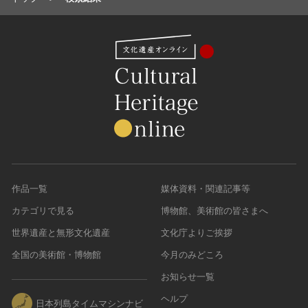
名勝
庭園
渓谷・渓流
海浜
山岳
その他
天然記念物
動物
植物
作品一覧
媒体資料・関連記事等
地質鉱物
天然保護区域
カテゴリで見る
博物館、美術館の皆さまへ
文化的景観
世界遺産と無形文化遺産
文化庁よりご挨拶
伝統的建造物群
全国の美術館・博物館
今月のみどころ
武家町
お知らせ一覧
宿場町
ヘルプ
日本列島タイムマシンナビ
港町