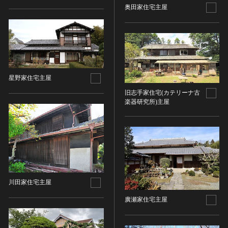
その他
近現代 [朝鮮半島]
奥田家住宅主屋
CC BY-NC-ND（表示—非営利—改変禁止）
特別史跡
工芸品
旧石器 [中国]
IN COPYRIGHT（著作権あり）
特別名勝
金工
新石器 [中国]
IN COPYRIGHT - EU ORPHAN WORK（著作権あり-
特別天然記念物
漆工
夏 [中国]
EU孤児著作物）
連想検索する
重要文化的景観
染織
殷（商） [中国]
IN COPYRIGHT - EDUCATIONAL USE
重要伝統的建造物群保存地区
PERMITTED（著作権あり-教育目的の利用可）
入力情報をクリア
陶磁
周 [中国]
20件で表示
星野家住宅主屋
選定保存技術
IN COPYRIGHT - NONCOMMERCIAL USE
ガラス
春秋時代 [中国]
旧志手家住宅(カテリーナ古
PERMITTED（著作権あり-非営利目的の利用可）
未指定
その他
楽器研究所)主屋
戦国時代 [中国]
IN COPYRIGHT - RIGHTSHOLDER(S) UNLOCATABLE
有形文化財(建造物)
その他の美術
秦 [中国]
OR UNIDENTIFIABLE（著作権あり-著作権者不明）
有形文化財(美術工芸品)
写真
漢 [中国]
NO COPYRIGHT - CONTRACTUAL
無形文化財
RESTRICTIONS（著作権なし-契約による制限あり）
デザイン
三国 [中国]
民俗文化財(有形民俗文化財)
NO COPYRIGHT - NONCOMMERCIAL USE ONLY（著
書
晋 [中国]
民俗文化財(無形民俗文化財)
作権なし-非営利目的のみ利用可）
その他
五胡十六国 [中国]
記念物(史跡)
NO COPYRIGHT - OTHER KNOWN LEGAL
川田家住宅主屋
考古資料
南北朝（六朝） [中国]
RESTRICTIONS（著作権なし-他の法的制限あり）
記念物(名勝)
廣瀬家住宅主屋
石器・石製品類
隋 [中国]
NO COPYRIGHT - UNITED STATES（著作権なし-米国
記念物(天然記念物)
土器・土製品類
唐 [中国]
の法律上）
伝統的建造物群保存地区