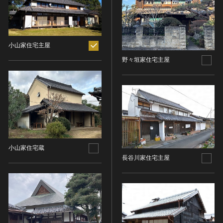
ヘルプ
このサイトについて
世界遺産
時代
関連サイトリンク
無形文化遺産
小山家住宅主屋
時代を選択
サイトマップ
動画で見る無形の文化財
野々垣家住宅主屋
サイトのご意見はこちら
旧石器 [日本]
分野
縄文 [日本]
分野を選択
弥生 [日本]
文化遺産データベース
建造物
古墳 [日本]
所在地（都道府県）
国指定文化財等データベース
宗教建築
飛鳥 [日本]
所在地（都道府県）を選択
城郭建築
奈良 [日本]
小山家住宅蔵
住居建築
所在地（市区町村）
平安 [日本]
長谷川家住宅主屋
近世以前その他
鎌倉 [日本]
所在地（市区町村）を選択
近代その他
南北朝 [日本]
所蔵館
絵画
室町 [日本]
日本画
安土・桃山 [日本]