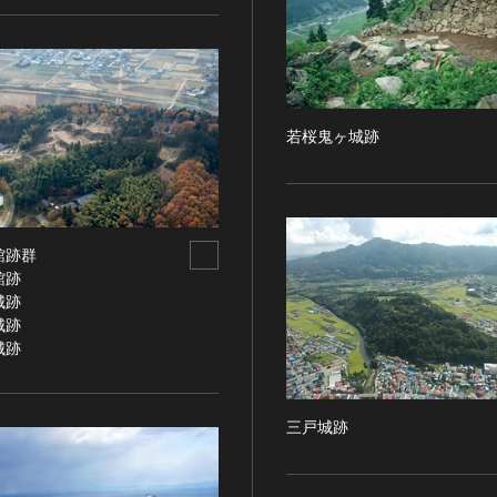
若桜鬼ヶ城跡
館跡群
館跡
城跡
城跡
城跡
三戸城跡