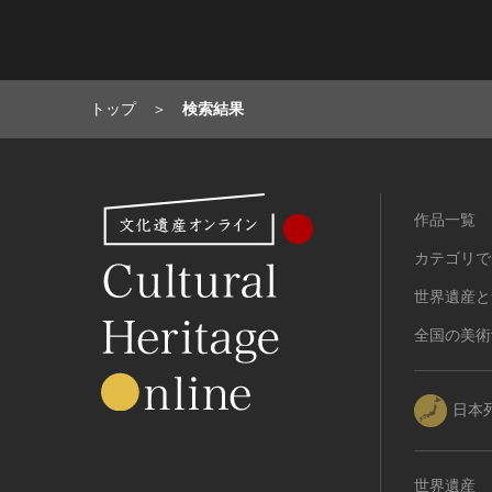
有形民俗文化財
無形民俗文化財
史跡
トップ
検索結果
古墳
社寺跡又は旧境内
城跡
集落跡
作品一覧
その他
カテゴリで
名勝
世界遺産と
庭園
渓谷・渓流
全国の美術
海浜
山岳
日本
その他
天然記念物
動物
世界遺産