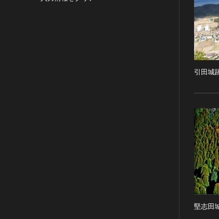
目的の利用可）
写真
有形文化財(建造物)
漢 [中国]
IN COPYRIGHT -
デザイン
有形文化財(美術工芸品)
三国 [中国]
NONCOMMERCIAL USE
PERMITTED（著作権あり-非営
書
無形文化財
晋 [中国]
利目的の利用可）
その他
民俗文化財(有形民俗文化財)
五胡十六国 [中国]
IN COPYRIGHT -
考古資料
民俗文化財(無形民俗文化財)
南北朝（六朝） [中国]
RIGHTSHOLDER(S)
引田城
石器・石製品類
記念物(史跡)
隋 [中国]
UNLOCATABLE OR
UNIDENTIFIABLE（著作権あ
土器・土製品類
記念物(名勝)
唐 [中国]
り-著作権者不明）
金属製品類
記念物(天然記念物)
五代十国 [中国]
NO COPYRIGHT -
木簡・木製品類
伝統的建造物群保存地区
宋 [中国]
CONTRACTUAL
骨角・牙・貝製品類
文化財保存技術
元 [中国]
RESTRICTIONS（著作権なし-
契約による制限あり）
その他
地方指定文化財
明 [中国]
NO COPYRIGHT -
歴史資料／書跡・典籍／古文書
清 [中国]
NONCOMMERCIAL USE
文書・書籍
近現代 [中国]
ONLY（著作権なし-非営利目的
絵図・地図
のみ利用可）
その他
NO COPYRIGHT - OTHER
堅志田
KNOWN LEGAL
伝統芸能