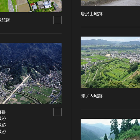
唐沢山城跡
城館跡
陣ノ内城跡
跡群
城跡
城跡
城跡