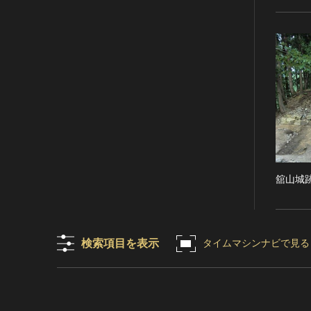
RESTRICTIONS（著作権なし-
能楽
他の法的制限あり）
文楽
NO COPYRIGHT - UNITED
歌舞伎
STATES（著作権なし-米国の法
律上）
音楽
COPYRIGHT NOT
その他
EVALUATED（著作権未評価）
工芸技術
COPYRIGHT
金工
UNDETERMINED（著作権未決
定）
漆芸
NO KNOWN COPYRIGHT（知
染織
舘山城
る限り著作権なし）
陶芸
COPYRIGHT UNDETERMINED
その他
- JP ORPHAN WORK（著作権未
生活文化
決定-裁定制度利用著作物）
検索項目を表示
タイムマシンナビで見る
生活文化（食文化を除く）
食文化
その他
民俗