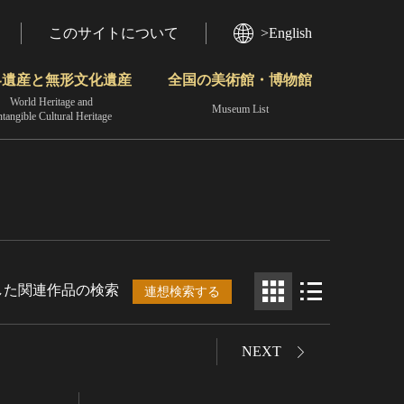
このサイトについて
>English
界遺産と無形文化遺産
全国の美術館・博物館
World Heritage and
Museum List
ntangible Cultural Heritage
今月のみどころ
動画で見る無形の文化財
地域から見る
した関連作品の検索
連想検索する
NEXT