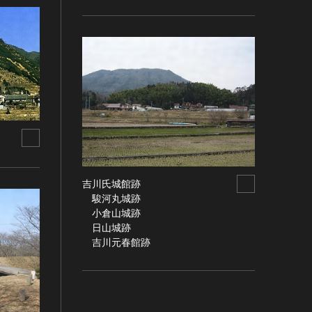
吉川氏城館跡
駿河丸城跡
小倉山城跡
日山城跡
吉川元春館跡