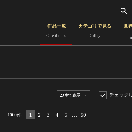
検索
作品一覧
カテゴリで見る
世
Collection List
Gallery
I
さらに詳細検索
覧
時代から見る
無形文化遺産
分野から見る
チェック
20件で表示
1
2
3
4
5
…
50
1000件