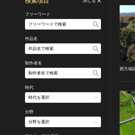
検索項目
閉じる
フリーワード
作品名
制作者名
西方城
時代
時代を選択
旧石器 [日本]
分野
縄文 [日本]
分野を選択
弥生 [日本]
建造物