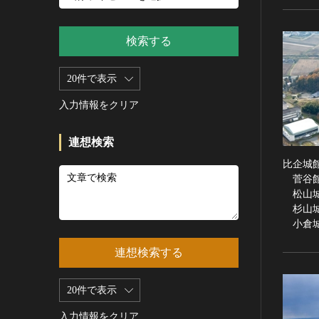
新石器 [朝鮮半島]
記録作成等の措置を講ずべき無
シルクスクリーン
青銅器 [朝鮮半島]
形文化財
CC0
その他
鉄器 [朝鮮半島]
検索する
重要有形民俗文化財
PDM
彫刻
原三国・朝鮮三国 [朝鮮半島]
重要無形民俗文化財
CC BY（表示）
木像
20件で表示
原三国・朝鮮三国 [朝鮮半島]
登録無形民俗文化財
CC BY-SA（表示—継承）
金属像
新羅 [朝鮮半島]
記録作成等の措置を講ずべき無
入力情報をクリア
CC BY-ND（表示—改変禁止）
石像
形の民俗文化財
高麗 [朝鮮半島]
CC BY-NC（表示—非営利）
石膏像
史跡
朝鮮 [朝鮮半島]
連想検索
CC BY-NC-SA（表示—非営利—
その他
名勝
近現代 [朝鮮半島]
継承）
比企城
工芸品
天然記念物
菅谷
旧石器 [中国]
CC BY-NC-ND（表示—非営利—
松山
改変禁止）
金工
特別史跡
新石器 [中国]
杉山
IN COPYRIGHT（著作権あり）
漆工
特別名勝
夏 [中国]
小倉
IN COPYRIGHT - EU ORPHAN
染織
特別天然記念物
殷（商） [中国]
WORK（著作権あり-EU孤児著
連想検索する
陶磁
重要文化的景観
周 [中国]
作物）
ガラス
重要伝統的建造物群保存地区
春秋時代 [中国]
IN COPYRIGHT -
20件で表示
その他
EDUCATIONAL USE
選定保存技術
戦国時代 [中国]
PERMITTED（著作権あり-教育
その他の美術
入力情報をクリア
未指定
秦 [中国]