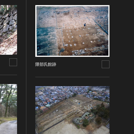
隈部氏館跡