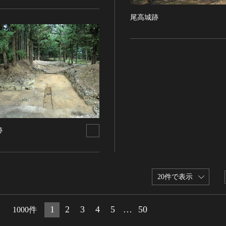
尾高城跡
跡
20件で表示
1
2
3
4
5
…
50
1000件