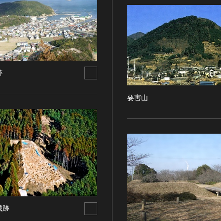
跡
要害山
城跡