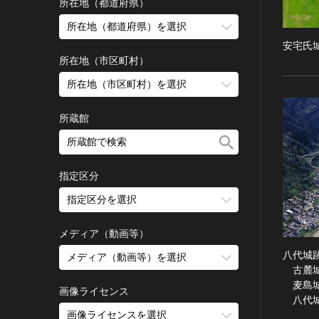
古墳 [日本]
所在地（都道府県）
宗教建築
飛鳥 [日本]
所在地（都道府県）を選択
城郭建築
奈良 [日本]
安宅氏
住居建築
所在地（市区町村）
平安 [日本]
近世以前その他
鎌倉 [日本]
所在地（市区町村）を選択
近代その他
南北朝 [日本]
所蔵館
絵画
室町 [日本]
日本画
安土・桃山 [日本]
油彩画
江戸 [日本]
指定区分
水彩
明治 [日本]
素描
指定区分を選択
大正 [日本]
東洋画(日本画を除く)
昭和以降 [日本]
国宝
メディア（動画等）
その他
昭和 [日本]
重要文化財
八代城
メディア（動画等）を選択
版画
平成 [日本]
古麓
登録有形文化財
木版画
令和 [日本]
麦島
動画
重要無形文化財
画像ライセンス
銅版画
旧石器 [朝鮮半島]
八代
高画質画像
登録無形文化財
画像ライセンスを選択
リトグラフ（石版画）