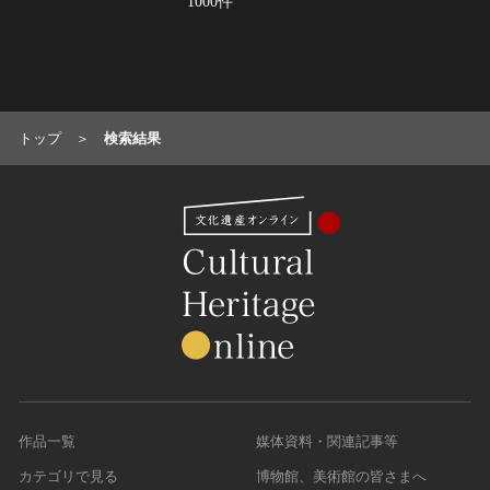
1000件
名勝
庭園
渓谷・渓流
海浜
トップ
検索結果
山岳
その他
天然記念物
動物
植物
地質鉱物
天然保護区域
文化的景観
伝統的建造物群
武家町
作品一覧
媒体資料・関連記事等
宿場町
カテゴリで見る
博物館、美術館の皆さまへ
港町