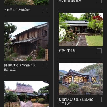
矢吹家住宅新座敷
その他
近現代 [朝鮮半島]
CC BY-NC-ND（表示—非営利—改変禁止）
特別史跡
工芸品
旧石器 [中国]
久保田家住宅新座敷
IN COPYRIGHT（著作権あり）
特別名勝
金工
新石器 [中国]
IN COPYRIGHT - EU ORPHAN WORK（著作権あり-
特別天然記念物
漆工
夏 [中国]
EU孤児著作物）
連想検索する
重要文化的景観
染織
殷（商） [中国]
IN COPYRIGHT - EDUCATIONAL USE
重要伝統的建造物群保存地区
PERMITTED（著作権あり-教育目的の利用可）
入力情報をクリア
陶磁
周 [中国]
20件で表示
選定保存技術
IN COPYRIGHT - NONCOMMERCIAL USE
ガラス
春秋時代 [中国]
PERMITTED（著作権あり-非営利目的の利用可）
未指定
その他
戦国時代 [中国]
IN COPYRIGHT - RIGHTSHOLDER(S) UNLOCATABLE
原家住宅主屋
有形文化財(建造物)
その他の美術
秦 [中国]
OR UNIDENTIFIABLE（著作権あり-著作権者不明）
有形文化財(美術工芸品)
写真
漢 [中国]
NO COPYRIGHT - CONTRACTUAL
無形文化財
間瀬家住宅（作右衛門屋
RESTRICTIONS（著作権なし-契約による制限あり）
デザイン
三国 [中国]
敷）主屋
民俗文化財(有形民俗文化財)
NO COPYRIGHT - NONCOMMERCIAL USE ONLY（著
書
晋 [中国]
民俗文化財(無形民俗文化財)
作権なし-非営利目的のみ利用可）
その他
五胡十六国 [中国]
記念物(史跡)
NO COPYRIGHT - OTHER KNOWN LEGAL
考古資料
南北朝（六朝） [中国]
RESTRICTIONS（著作権なし-他の法的制限あり）
記念物(名勝)
石器・石製品類
隋 [中国]
NO COPYRIGHT - UNITED STATES（著作権なし-米国
記念物(天然記念物)
迎賓館えびす屋（旧望月家
土器・土製品類
唐 [中国]
の法律上）
住宅主屋）
伝統的建造物群保存地区