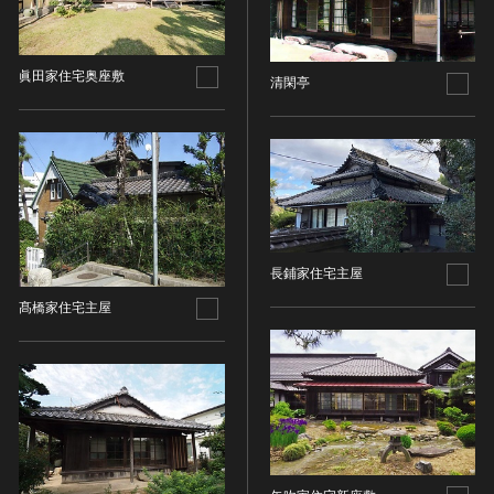
油彩画
江戸 [日本]
指定区分
水彩
明治 [日本]
素描
指定区分を選択
大正 [日本]
眞田家住宅奥座敷
清閑亭
東洋画(日本画を除く)
昭和以降 [日本]
国宝
メディア（動画等）
その他
昭和 [日本]
重要文化財
メディア（動画等）を選択
版画
平成 [日本]
登録有形文化財
木版画
令和 [日本]
動画
重要無形文化財
画像ライセンス
銅版画
旧石器 [朝鮮半島]
高画質画像
登録無形文化財
画像ライセンスを選択
リトグラフ（石版画）
新石器 [朝鮮半島]
記録作成等の措置を講ずべき無形文化財
長鋪家住宅主屋
シルクスクリーン
青銅器 [朝鮮半島]
CC0
重要有形民俗文化財
髙橋家住宅主屋
検索する
その他
鉄器 [朝鮮半島]
PDM
重要無形民俗文化財
彫刻
原三国・朝鮮三国 [朝鮮半島]
CC BY（表示）
入力情報をクリア
登録無形民俗文化財
20件で表示
木像
原三国・朝鮮三国 [朝鮮半島]
CC BY-SA（表示—継承）
記録作成等の措置を講ずべき無形の民俗文化財
金属像
新羅 [朝鮮半島]
CC BY-ND（表示—改変禁止）
史跡
連想検索
石像
高麗 [朝鮮半島]
CC BY-NC（表示—非営利）
名勝
石膏像
朝鮮 [朝鮮半島]
CC BY-NC-SA（表示—非営利—継承）
天然記念物