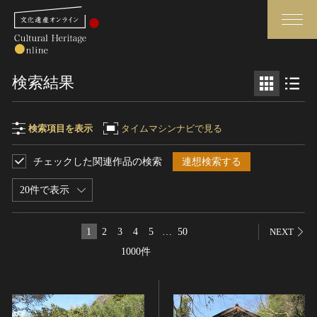
検索
検索結果
さらに詳細検索
検索項目を表示
タイムマシンナビで見る
チェックした関連作品の検索
連想検索する
検索項目
閉じる
さらに詳細検索
20件で表示
フリーワード
トップ
媒体資料・関連記事等
1
2
3
4
5
…
50
NEXT
作品一覧
博物館、美術館の皆さまへ
1000件
作品名
カテゴリで見る
文化庁よりご挨拶
世界遺産と無形文化遺産
今月のみどころ
全国の美術館・博物館
お知らせ一覧
制作者名