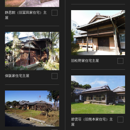
金属製品類
五代十国 [中国]
COPYRIGHT NOT EVALUATED（著作権未評価）
文化財保存技術
木簡・木製品類
宋 [中国]
COPYRIGHT UNDETERMINED（著作権未決定）
静思館（旧冨田家住宅）主
地方指定文化財
骨角・牙・貝製品類
元 [中国]
NO KNOWN COPYRIGHT（知る限り著作権なし）
屋
その他
COPYRIGHT UNDETERMINED - JP ORPHAN
明 [中国]
WORK（著作権未決定-裁定制度利用著作物）
歴史資料／書跡・典籍／古文書
清 [中国]
文書・書籍
近現代 [中国]
絵図・地図
その他
旧松野家住宅主屋
伝統芸能
能楽
保阪家住宅主屋
文楽
歌舞伎
音楽
その他
工芸技術
碧雲荘（旧熊本家住宅）主
金工
屋
漆芸