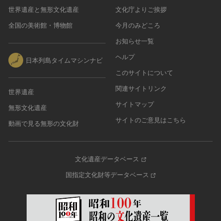
世界遺産と無形文化遺産
文化庁よりご挨拶
農・山村集落
その他
全国の美術館・博物館
今月のみどころ
文化財保存技術
お知らせ一覧
建造物
ヘルプ
日本列島タイムマシンナビ
美術工芸品
このサイトについて
伝統芸能
関連サイトリンク
世界遺産
工芸技術
サイトマップ
民俗芸能
無形文化遺産
サイトのご意見はこちら
動画で見る無形の文化財
文化遺産データベース
国指定文化財等データベース