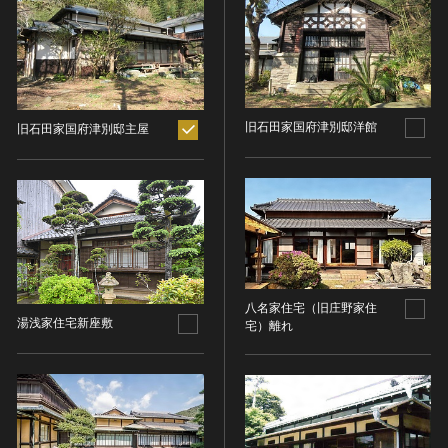
ヘルプ
このサイトについて
世界遺産
時代
関連サイトリンク
無形文化遺産
時代を選択
サイトマップ
動画で見る無形の文化財
旧石田家国府津別邸洋館
旧石田家国府津別邸主屋
サイトのご意見はこちら
旧石器 [日本]
分野
縄文 [日本]
分野を選択
弥生 [日本]
文化遺産データベース
建造物
古墳 [日本]
所在地（都道府県）
国指定文化財等データベース
宗教建築
飛鳥 [日本]
所在地（都道府県）を選択
城郭建築
奈良 [日本]
八名家住宅（旧庄野家住
住居建築
所在地（市区町村）
平安 [日本]
湯浅家住宅新座敷
宅）離れ
近世以前その他
鎌倉 [日本]
所在地（市区町村）を選択
近代その他
南北朝 [日本]
所蔵館
絵画
室町 [日本]
日本画
安土・桃山 [日本]