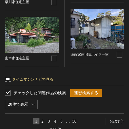
早川家住宅主屋
染織
陶芸
その他
生活文化
生活文化（食文化を除く）
食文化
須藤家住宅旧ボイラー室
その他
山本家住宅主屋
民俗
有形民俗文化財
タイムマシンナビで見る
無形民俗文化財
史跡
チェックした関連作品の検索
連想検索する
古墳
社寺跡又は旧境内
20件で表示
城跡
集落跡
1
2
3
4
5
…
50
NEXT
その他