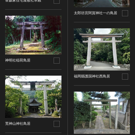
金属製品類
笹森家住宅屋敷社本殿
五代十国 [中国]
COPYRIGHT NOT EVALUATED（著作権未評価）
文化財保存技術
木簡・木製品類
宋 [中国]
COPYRIGHT UNDETERMINED（著作権未決定）
太郎坊宮阿賀神社一の鳥居
地方指定文化財
骨角・牙・貝製品類
元 [中国]
NO KNOWN COPYRIGHT（知る限り著作権なし）
その他
COPYRIGHT UNDETERMINED - JP ORPHAN
明 [中国]
WORK（著作権未決定-裁定制度利用著作物）
歴史資料／書跡・典籍／古文書
清 [中国]
文書・書籍
近現代 [中国]
絵図・地図
その他
神明社稲荷鳥居
伝統芸能
能楽
福岡縣護国神社西鳥居
文楽
歌舞伎
音楽
その他
工芸技術
荒神山神社鳥居
金工
漆芸