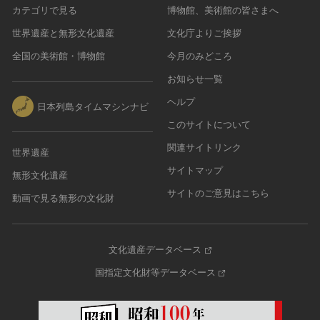
カテゴリで見る
博物館、美術館の皆さまへ
農・山村集落
世界遺産と無形文化遺産
文化庁よりご挨拶
その他
全国の美術館・博物館
今月のみどころ
文化財保存技術
建造物
お知らせ一覧
美術工芸品
ヘルプ
日本列島タイムマシンナビ
伝統芸能
このサイトについて
工芸技術
関連サイトリンク
世界遺産
民俗芸能
サイトマップ
無形文化遺産
サイトのご意見はこちら
動画で見る無形の文化財
文化遺産データベース
国指定文化財等データベース