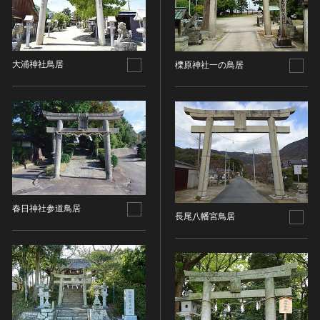
油彩画
江戸 [日本]
指定区分
水彩
明治 [日本]
素描
指定区分を選択
大正 [日本]
東洋画(日本画を除く)
大浦神社鳥居
昭和以降 [日本]
櫟原神社一の鳥居
国宝
メディア（動画等）
その他
昭和 [日本]
重要文化財
メディア（動画等）を選択
版画
平成 [日本]
登録有形文化財
木版画
令和 [日本]
動画
重要無形文化財
画像ライセンス
銅版画
旧石器 [朝鮮半島]
高画質画像
登録無形文化財
画像ライセンスを選択
リトグラフ（石版画）
新石器 [朝鮮半島]
記録作成等の措置を講ずべき無形文化財
シルクスクリーン
青銅器 [朝鮮半島]
CC0
重要有形民俗文化財
検索する
その他
鉄器 [朝鮮半島]
春日神社参道鳥居
PDM
重要無形民俗文化財
長尾八幡宮鳥居
彫刻
原三国・朝鮮三国 [朝鮮半島]
CC BY（表示）
入力情報をクリア
登録無形民俗文化財
20件で表示
木像
原三国・朝鮮三国 [朝鮮半島]
CC BY-SA（表示—継承）
記録作成等の措置を講ずべき無形の民俗文化財
金属像
新羅 [朝鮮半島]
CC BY-ND（表示—改変禁止）
史跡
連想検索
石像
高麗 [朝鮮半島]
CC BY-NC（表示—非営利）
名勝
石膏像
朝鮮 [朝鮮半島]
CC BY-NC-SA（表示—非営利—継承）
天然記念物