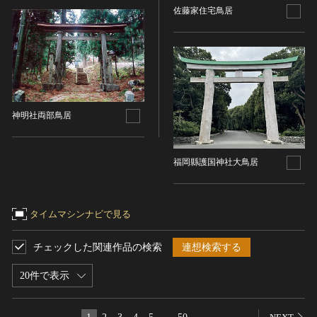
佐藤家住宅鳥居
染織
陶芸
その他
生活文化
生活文化（食文化を除く）
神明社両部鳥居
食文化
その他
民俗
福岡縣護国神社大鳥居
有形民俗文化財
無形民俗文化財
タイムマシンナビで見る
史跡
古墳
チェックした関連作品の検索
連想検索する
社寺跡又は旧境内
城跡
20件で表示
集落跡
その他