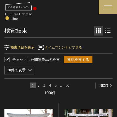
検索
検索結果
さらに詳細検索
検索項目を表示
タイムマシンナビで見る
チェックした関連作品の検索
連想検索する
検索項目
閉じる
さらに詳細検索
20件で表示
フリーワード
トップ
媒体資料・関連記事等
1
2
3
4
5
…
50
NEXT
作品一覧
博物館、美術館の皆さまへ
1000件
作品名
カテゴリで見る
文化庁よりご挨拶
世界遺産と無形文化遺産
今月のみどころ
全国の美術館・博物館
お知らせ一覧
制作者名