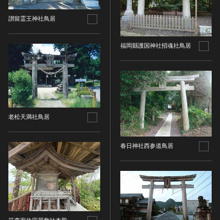
その他
近現代 [朝鮮半島]
CC BY-NC-ND（表示—非営利—改変禁止）
特別史跡
工芸品
旧石器 [中国]
讃留霊王神社鳥居
IN COPYRIGHT（著作権あり）
特別名勝
金工
新石器 [中国]
IN COPYRIGHT - EU ORPHAN WORK（著作権あり-
特別天然記念物
漆工
夏 [中国]
EU孤児著作物）
福岡縣護国神社招魂社鳥居
連想検索する
重要文化的景観
染織
殷（商） [中国]
IN COPYRIGHT - EDUCATIONAL USE
重要伝統的建造物群保存地区
PERMITTED（著作権あり-教育目的の利用可）
入力情報をクリア
陶磁
周 [中国]
20件で表示
選定保存技術
IN COPYRIGHT - NONCOMMERCIAL USE
ガラス
春秋時代 [中国]
PERMITTED（著作権あり-非営利目的の利用可）
未指定
その他
戦国時代 [中国]
IN COPYRIGHT - RIGHTSHOLDER(S) UNLOCATABLE
有形文化財(建造物)
その他の美術
秦 [中国]
OR UNIDENTIFIABLE（著作権あり-著作権者不明）
老松天満社鳥居
有形文化財(美術工芸品)
写真
漢 [中国]
NO COPYRIGHT - CONTRACTUAL
無形文化財
RESTRICTIONS（著作権なし-契約による制限あり）
デザイン
三国 [中国]
春日神社西参道鳥居
民俗文化財(有形民俗文化財)
NO COPYRIGHT - NONCOMMERCIAL USE ONLY（著
書
晋 [中国]
民俗文化財(無形民俗文化財)
作権なし-非営利目的のみ利用可）
その他
五胡十六国 [中国]
記念物(史跡)
NO COPYRIGHT - OTHER KNOWN LEGAL
考古資料
南北朝（六朝） [中国]
RESTRICTIONS（著作権なし-他の法的制限あり）
記念物(名勝)
石器・石製品類
隋 [中国]
NO COPYRIGHT - UNITED STATES（著作権なし-米国
記念物(天然記念物)
土器・土製品類
唐 [中国]
の法律上）
伝統的建造物群保存地区