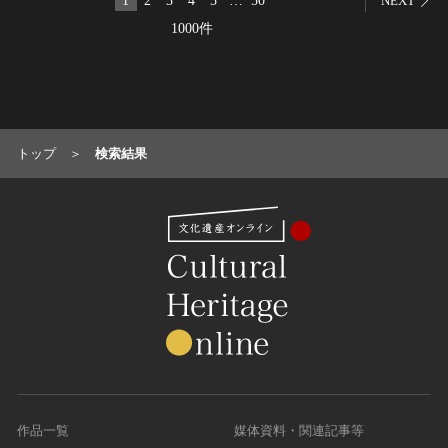
1
2
3
4
5
…
50
NEXT
名勝
1000件
庭園
渓谷・渓流
海浜
山岳
トップ
検索結果
その他
天然記念物
動物
植物
地質鉱物
天然保護区域
文化的景観
伝統的建造物群
武家町
宿場町
作品一覧
媒体資料・関連記事等
港町