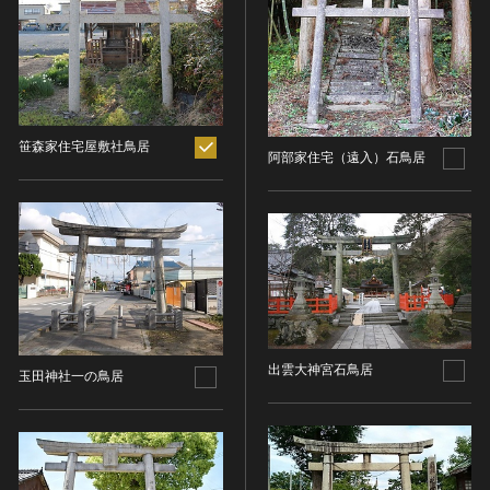
ヘルプ
このサイトについて
世界遺産
時代
関連サイトリンク
無形文化遺産
時代を選択
サイトマップ
動画で見る無形の文化財
笹森家住宅屋敷社鳥居
サイトのご意見はこちら
阿部家住宅（遠入）石鳥居
旧石器 [日本]
分野
縄文 [日本]
分野を選択
弥生 [日本]
文化遺産データベース
建造物
古墳 [日本]
所在地（都道府県）
国指定文化財等データベース
宗教建築
飛鳥 [日本]
所在地（都道府県）を選択
城郭建築
奈良 [日本]
住居建築
所在地（市区町村）
平安 [日本]
出雲大神宮石鳥居
近世以前その他
鎌倉 [日本]
玉田神社一の鳥居
所在地（市区町村）を選択
近代その他
南北朝 [日本]
所蔵館
絵画
室町 [日本]
日本画
安土・桃山 [日本]