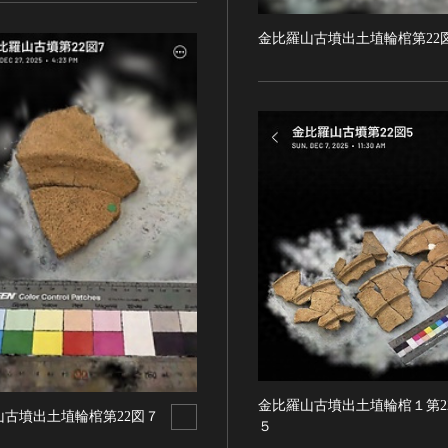
金比羅山古墳出土埴輪棺第22
金比羅山古墳出土埴輪棺１第2
山古墳出土埴輪棺第22図７
５