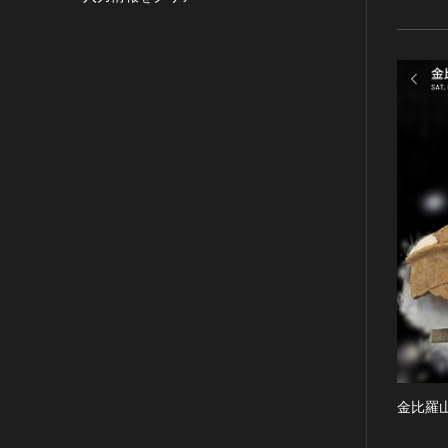
目的の利用可）
写真
有形文化財(建造物)
漢 [中国]
IN COPYRIGHT -
デザイン
有形文化財(美術工芸品)
三国 [中国]
NONCOMMERCIAL USE
PERMITTED（著作権あり-非営
書
無形文化財
晋 [中国]
利目的の利用可）
その他
民俗文化財(有形民俗文化財)
五胡十六国 [中国]
IN COPYRIGHT -
考古資料
民俗文化財(無形民俗文化財)
南北朝（六朝） [中国]
RIGHTSHOLDER(S)
石器・石製品類
記念物(史跡)
隋 [中国]
UNLOCATABLE OR
UNIDENTIFIABLE（著作権あ
土器・土製品類
記念物(名勝)
唐 [中国]
り-著作権者不明）
金属製品類
記念物(天然記念物)
五代十国 [中国]
NO COPYRIGHT -
木簡・木製品類
伝統的建造物群保存地区
宋 [中国]
CONTRACTUAL
骨角・牙・貝製品類
文化財保存技術
元 [中国]
RESTRICTIONS（著作権なし-
契約による制限あり）
その他
地方指定文化財
明 [中国]
NO COPYRIGHT -
歴史資料／書跡・典籍／古文書
清 [中国]
NONCOMMERCIAL USE
文書・書籍
近現代 [中国]
ONLY（著作権なし-非営利目的
絵図・地図
のみ利用可）
金比羅山
その他
NO COPYRIGHT - OTHER
KNOWN LEGAL
伝統芸能