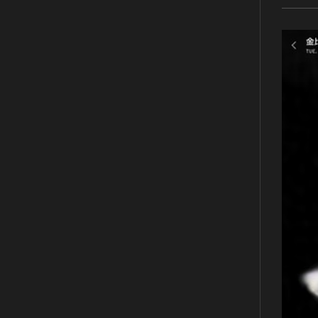
有形民俗文化財
無形民俗文化財
史跡
古墳
社寺跡又は旧境内
城跡
集落跡
その他
名勝
庭園
渓谷・渓流
海浜
山岳
その他
天然記念物
動物