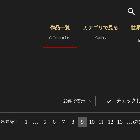
検索
作品一覧
カテゴリで見る
世
Collection List
Gallery
I
さらに詳細検索
覧
時代から見る
無形文化遺産
分野から見る
チェック
20件で表示
1
…
5
6
7
8
9
10
11
12
13
…
67
35805件