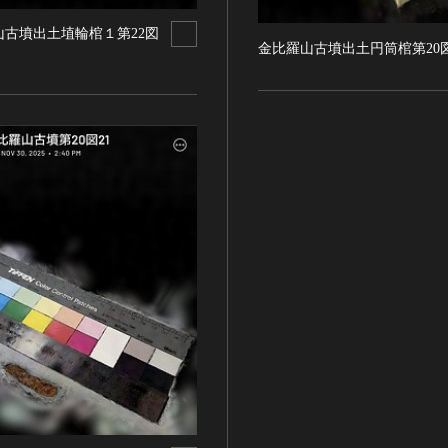
山古墳出土埴輪棺１第22図
金比羅山古墳出土円筒棺第20