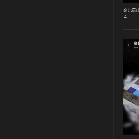
植物
金比羅
地質鉱物
４
天然保護区域
文化的景観
伝統的建造物群
武家町
宿場町
港町
農・山村集落
その他
文化財保存技術
建造物
美術工芸品
伝統芸能
工芸技術
民俗芸能