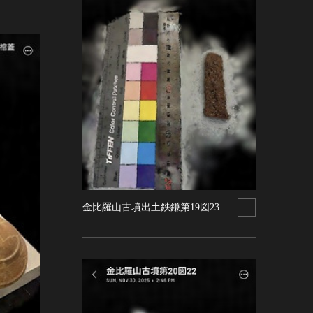
金比羅山古墳出土鉄鎌第19図23