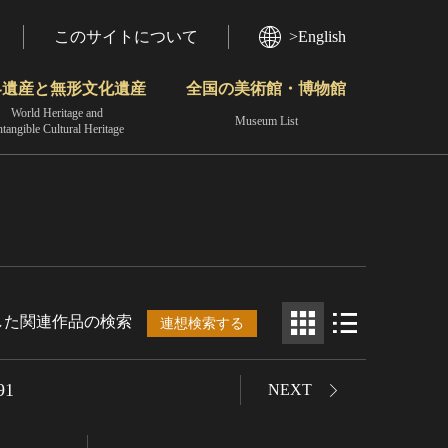
このサイトについて
>English
界遺産と無形文化遺産
全国の美術館・博物館
World Heritage and
Museum List
ntangible Cultural Heritage
今月のみどころ
動画で見る無形の文化財
地域から見る
した関連作品の検索
連想検索する
91
NEXT