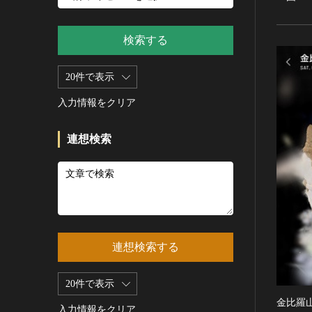
新石器 [朝鮮半島]
記録作成等の措置を講ずべき無
シルクスクリーン
青銅器 [朝鮮半島]
形文化財
CC0
その他
鉄器 [朝鮮半島]
検索する
重要有形民俗文化財
PDM
彫刻
原三国・朝鮮三国 [朝鮮半島]
重要無形民俗文化財
CC BY（表示）
木像
20件で表示
原三国・朝鮮三国 [朝鮮半島]
登録無形民俗文化財
CC BY-SA（表示—継承）
金属像
新羅 [朝鮮半島]
記録作成等の措置を講ずべき無
入力情報をクリア
CC BY-ND（表示—改変禁止）
石像
形の民俗文化財
高麗 [朝鮮半島]
CC BY-NC（表示—非営利）
石膏像
史跡
朝鮮 [朝鮮半島]
連想検索
CC BY-NC-SA（表示—非営利—
その他
名勝
近現代 [朝鮮半島]
継承）
工芸品
天然記念物
旧石器 [中国]
CC BY-NC-ND（表示—非営利—
改変禁止）
金工
特別史跡
新石器 [中国]
IN COPYRIGHT（著作権あり）
漆工
特別名勝
夏 [中国]
IN COPYRIGHT - EU ORPHAN
染織
特別天然記念物
殷（商） [中国]
WORK（著作権あり-EU孤児著
連想検索する
陶磁
重要文化的景観
周 [中国]
作物）
ガラス
重要伝統的建造物群保存地区
春秋時代 [中国]
IN COPYRIGHT -
20件で表示
その他
EDUCATIONAL USE
選定保存技術
戦国時代 [中国]
金比羅山
PERMITTED（著作権あり-教育
その他の美術
入力情報をクリア
未指定
秦 [中国]