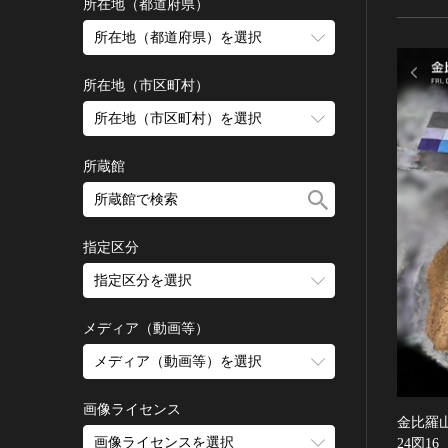
古墳 [日本]
所在地（都道府県）
宗教建築
飛鳥 [日本]
所在地（都道府県）を選択
城郭建築
奈良 [日本]
住居建築
所在地（市区町村）
平安 [日本]
近世以前その他
鎌倉 [日本]
所在地（市区町村）を選択
近代その他
南北朝 [日本]
所蔵館
絵画
室町 [日本]
日本画
安土・桃山 [日本]
油彩画
江戸 [日本]
指定区分
水彩
明治 [日本]
素描
指定区分を選択
大正 [日本]
東洋画(日本画を除く)
昭和以降 [日本]
国宝
メディア（動画等）
その他
昭和 [日本]
重要文化財
メディア（動画等）を選択
版画
平成 [日本]
登録有形文化財
木版画
令和 [日本]
動画
重要無形文化財
画像ライセンス
銅版画
旧石器 [朝鮮半島]
金比羅
高画質画像
登録無形文化財
画像ライセンスを選択
24図16
リトグラフ（石版画）