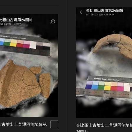
山古墳出土普通円筒埴輪第
金比羅山古墳出土普通円筒埴
24図15