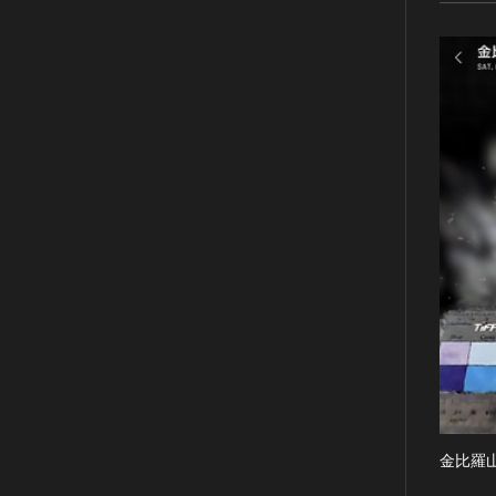
RESTRICTIONS（著作権なし-
能楽
他の法的制限あり）
文楽
NO COPYRIGHT - UNITED
歌舞伎
STATES（著作権なし-米国の法
律上）
音楽
COPYRIGHT NOT
その他
EVALUATED（著作権未評価）
工芸技術
COPYRIGHT
金工
UNDETERMINED（著作権未決
定）
漆芸
NO KNOWN COPYRIGHT（知
染織
る限り著作権なし）
陶芸
COPYRIGHT UNDETERMINED
その他
- JP ORPHAN WORK（著作権未
生活文化
決定-裁定制度利用著作物）
生活文化（食文化を除く）
食文化
その他
金比羅
民俗