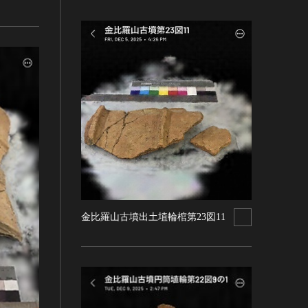
金比羅山古墳出土埴輪棺第23図11