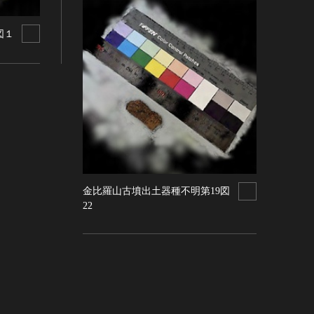
図１
金比羅山古墳出土器種不明第19図
22