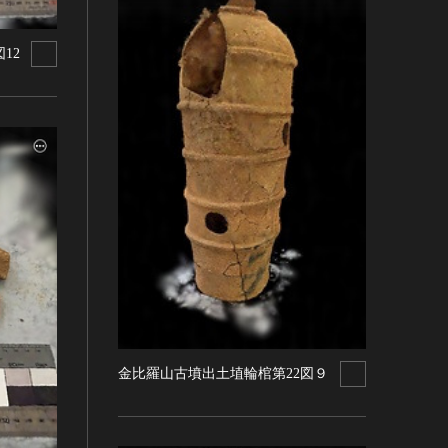
12
金比羅山古墳出土埴輪棺第22図９