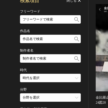
検索項目
閉じる
フリーワード
作品名
制作者名
時代
時代を選択
旧石器 [日本]
分野
縄文 [日本]
金比羅
分野を選択
弥生 [日本]
24図20
建造物