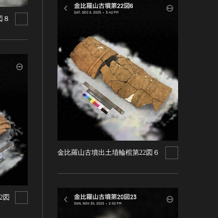
図８
金比羅山古墳出土埴輪棺第22図６
2図