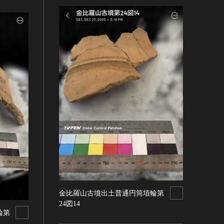
金比羅山古墳出土普通円筒埴輪第
24図14
輪第