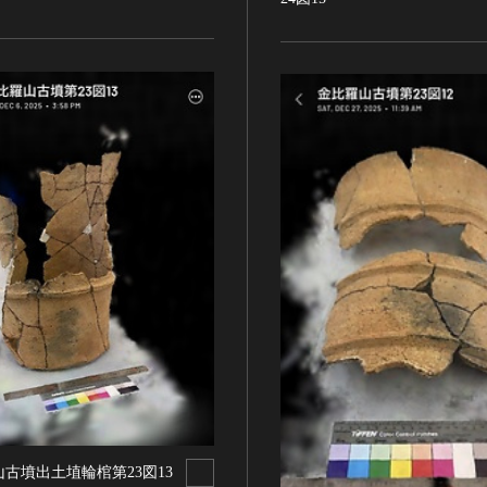
古墳出土埴輪棺第23図13