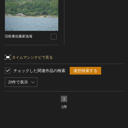
ヘルプ
このサイトについて
世界遺産
時代
関連サイトリンク
無形文化遺産
時代を選択
サイトマップ
動画で見る無形の文化財
旧歌棄佐藤家漁場
サイトのご意見はこちら
旧石器 [日本]
分野
縄文 [日本]
分野を選択
タイムマシンナビで見る
弥生 [日本]
文化遺産データベース
建造物
古墳 [日本]
所在地（都道府県）
国指定文化財等データベース
チェックした関連作品の検索
連想検索する
宗教建築
飛鳥 [日本]
北海道
城郭建築
20件で表示
奈良 [日本]
住居建築
所在地（市区町村）
平安 [日本]
近世以前その他
鎌倉 [日本]
1
寿都郡寿都町
近代その他
南北朝 [日本]
1件
所蔵館
絵画
室町 [日本]
日本画
安土・桃山 [日本]