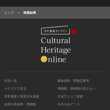
油彩画
江戸 [日本]
指定区分
水彩
明治 [日本]
トップ
検索結果
素描
指定区分を選択
大正 [日本]
東洋画(日本画を除く)
昭和以降 [日本]
国宝
メディア（動画等）
その他
昭和 [日本]
重要文化財
メディア（動画等）を選択
版画
平成 [日本]
登録有形文化財
木版画
令和 [日本]
動画
重要無形文化財
画像ライセンス
銅版画
旧石器 [朝鮮半島]
高画質画像
登録無形文化財
画像ライセンスを選択
リトグラフ（石版画）
新石器 [朝鮮半島]
記録作成等の措置を講ずべき無形文化財
シルクスクリーン
青銅器 [朝鮮半島]
CC0
重要有形民俗文化財
検索する
その他
鉄器 [朝鮮半島]
PDM
重要無形民俗文化財
彫刻
原三国・朝鮮三国 [朝鮮半島]
CC BY（表示）
入力情報をクリア
作品一覧
媒体資料・関連記事等
登録無形民俗文化財
20件で表示
木像
原三国・朝鮮三国 [朝鮮半島]
CC BY-SA（表示—継承）
記録作成等の措置を講ずべき無形の民俗文化財
カテゴリで見る
博物館、美術館の皆さまへ
金属像
新羅 [朝鮮半島]
CC BY-ND（表示—改変禁止）
史跡
世界遺産と無形文化遺産
文化庁よりご挨拶
連想検索
石像
高麗 [朝鮮半島]
CC BY-NC（表示—非営利）
名勝
石膏像
全国の美術館・博物館
今月のみどころ
朝鮮 [朝鮮半島]
CC BY-NC-SA（表示—非営利—継承）
天然記念物