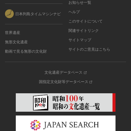
その他
近現代 [朝鮮半島]
お知らせ一覧
CC BY-NC-ND（表示—非営利—改変禁止）
特別史跡
工芸品
旧石器 [中国]
ヘルプ
IN COPYRIGHT（著作権あり）
日本列島タイムマシンナビ
特別名勝
金工
新石器 [中国]
IN COPYRIGHT - EU ORPHAN WORK（著作権あり-
このサイトについて
特別天然記念物
漆工
夏 [中国]
EU孤児著作物）
連想検索する
重要文化的景観
関連サイトリンク
世界遺産
染織
殷（商） [中国]
IN COPYRIGHT - EDUCATIONAL USE
重要伝統的建造物群保存地区
サイトマップ
PERMITTED（著作権あり-教育目的の利用可）
入力情報をクリア
陶磁
無形文化遺産
周 [中国]
20件で表示
選定保存技術
IN COPYRIGHT - NONCOMMERCIAL USE
サイトのご意見はこちら
ガラス
春秋時代 [中国]
動画で見る無形の文化財
PERMITTED（著作権あり-非営利目的の利用可）
未指定
その他
戦国時代 [中国]
IN COPYRIGHT - RIGHTSHOLDER(S) UNLOCATABLE
有形文化財(建造物)
その他の美術
秦 [中国]
OR UNIDENTIFIABLE（著作権あり-著作権者不明）
有形文化財(美術工芸品)
文化遺産データベース
写真
漢 [中国]
NO COPYRIGHT - CONTRACTUAL
無形文化財
国指定文化財等データベース
RESTRICTIONS（著作権なし-契約による制限あり）
デザイン
三国 [中国]
民俗文化財(有形民俗文化財)
NO COPYRIGHT - NONCOMMERCIAL USE ONLY（著
書
晋 [中国]
民俗文化財(無形民俗文化財)
作権なし-非営利目的のみ利用可）
その他
五胡十六国 [中国]
記念物(史跡)
NO COPYRIGHT - OTHER KNOWN LEGAL
考古資料
南北朝（六朝） [中国]
RESTRICTIONS（著作権なし-他の法的制限あり）
記念物(名勝)
石器・石製品類
隋 [中国]
NO COPYRIGHT - UNITED STATES（著作権なし-米国
記念物(天然記念物)
土器・土製品類
唐 [中国]
の法律上）
伝統的建造物群保存地区