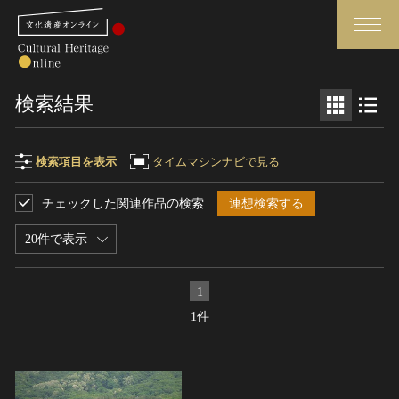
検索
検索結果
さらに詳細検索
検索項目を表示
タイムマシンナビで見る
チェックした関連作品の検索
連想検索する
検索項目
閉じる
さらに詳細検索
20件で表示
フリーワード
トップ
媒体資料・関連記事等
1
作品一覧
博物館、美術館の皆さまへ
1件
作品名
カテゴリで見る
文化庁よりご挨拶
世界遺産と無形文化遺産
今月のみどころ
全国の美術館・博物館
お知らせ一覧
制作者名