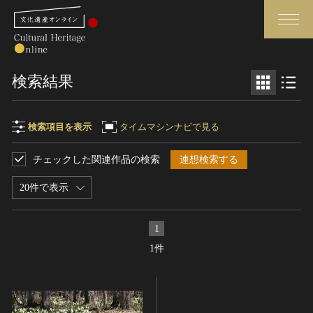
検索
検索結果
さらに詳細検索
検索項目を表示
タイムマシンナビで見る
チェックした関連作品の検索
連想検索する
検索項目
閉じる
さらに詳細検索
20件で表示
フリーワード
トップ
媒体資料・関連記事等
1
作品一覧
博物館、美術館の皆さまへ
1件
作品名
カテゴリで見る
文化庁よりご挨拶
世界遺産と無形文化遺産
今月のみどころ
全国の美術館・博物館
お知らせ一覧
制作者名