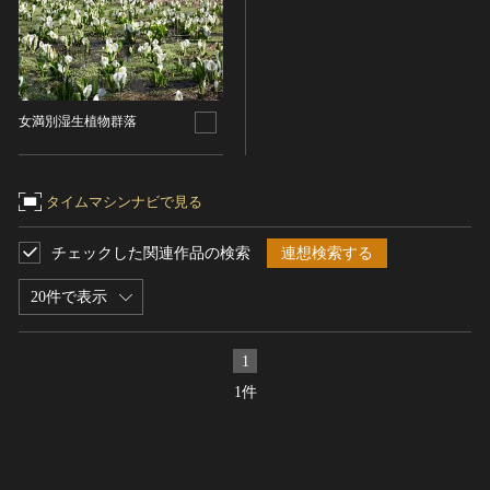
ヘルプ
このサイトについて
世界遺産
時代
関連サイトリンク
無形文化遺産
時代を選択
サイトマップ
動画で見る無形の文化財
女満別湿生植物群落
サイトのご意見はこちら
旧石器 [日本]
分野
縄文 [日本]
タイムマシンナビで見る
分野を選択
弥生 [日本]
文化遺産データベース
建造物
チェックした関連作品の検索
連想検索する
古墳 [日本]
所在地（都道府県）
国指定文化財等データベース
宗教建築
飛鳥 [日本]
北海道
20件で表示
城郭建築
奈良 [日本]
住居建築
所在地（市区町村）
平安 [日本]
1
近世以前その他
鎌倉 [日本]
網走郡大空町
1件
近代その他
南北朝 [日本]
所蔵館
絵画
室町 [日本]
日本画
安土・桃山 [日本]