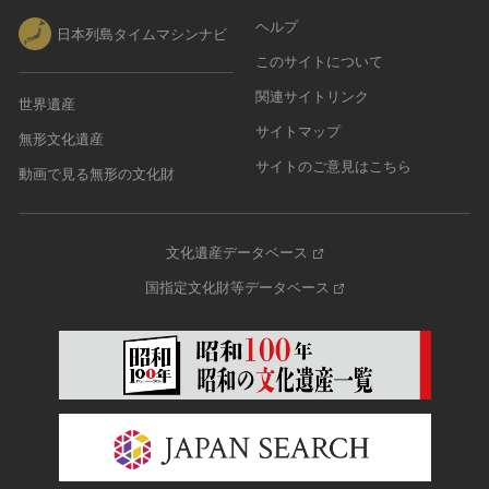
その他
近現代 [朝鮮半島]
CC BY-NC-ND（表示—非営利—改変禁止）
特別史跡
ヘルプ
工芸品
日本列島タイムマシンナビ
旧石器 [中国]
IN COPYRIGHT（著作権あり）
特別名勝
このサイトについて
金工
新石器 [中国]
IN COPYRIGHT - EU ORPHAN WORK（著作権あり-
特別天然記念物
漆工
関連サイトリンク
夏 [中国]
EU孤児著作物）
世界遺産
連想検索する
重要文化的景観
染織
殷（商） [中国]
IN COPYRIGHT - EDUCATIONAL USE
サイトマップ
無形文化遺産
重要伝統的建造物群保存地区
PERMITTED（著作権あり-教育目的の利用可）
入力情報をクリア
陶磁
周 [中国]
サイトのご意見はこちら
20件で表示
選定保存技術
動画で見る無形の文化財
IN COPYRIGHT - NONCOMMERCIAL USE
ガラス
春秋時代 [中国]
PERMITTED（著作権あり-非営利目的の利用可）
未指定
その他
戦国時代 [中国]
IN COPYRIGHT - RIGHTSHOLDER(S) UNLOCATABLE
有形文化財(建造物)
その他の美術
秦 [中国]
文化遺産データベース
OR UNIDENTIFIABLE（著作権あり-著作権者不明）
有形文化財(美術工芸品)
写真
漢 [中国]
NO COPYRIGHT - CONTRACTUAL
国指定文化財等データベース
無形文化財
RESTRICTIONS（著作権なし-契約による制限あり）
デザイン
三国 [中国]
民俗文化財(有形民俗文化財)
NO COPYRIGHT - NONCOMMERCIAL USE ONLY（著
書
晋 [中国]
民俗文化財(無形民俗文化財)
作権なし-非営利目的のみ利用可）
その他
五胡十六国 [中国]
記念物(史跡)
NO COPYRIGHT - OTHER KNOWN LEGAL
考古資料
南北朝（六朝） [中国]
RESTRICTIONS（著作権なし-他の法的制限あり）
記念物(名勝)
石器・石製品類
隋 [中国]
NO COPYRIGHT - UNITED STATES（著作権なし-米国
記念物(天然記念物)
土器・土製品類
唐 [中国]
の法律上）
伝統的建造物群保存地区