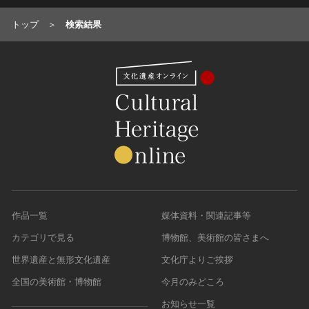
油彩画
江戸 [日本]
指定区分
水彩
明治 [日本]
トップ
検索結果
素描
指定区分を選択
大正 [日本]
東洋画(日本画を除く)
昭和以降 [日本]
国宝
メディア（動画等）
その他
昭和 [日本]
重要文化財
メディア（動画等）を選択
版画
平成 [日本]
登録有形文化財
木版画
令和 [日本]
動画
重要無形文化財
画像ライセンス
銅版画
旧石器 [朝鮮半島]
高画質画像
登録無形文化財
画像ライセンスを選択
リトグラフ（石版画）
新石器 [朝鮮半島]
記録作成等の措置を講ずべき無形文化財
シルクスクリーン
青銅器 [朝鮮半島]
CC0
重要有形民俗文化財
検索する
その他
鉄器 [朝鮮半島]
PDM
重要無形民俗文化財
彫刻
作品一覧
媒体資料・関連記事等
原三国・朝鮮三国 [朝鮮半島]
CC BY（表示）
入力情報をクリア
登録無形民俗文化財
20件で表示
木像
原三国・朝鮮三国 [朝鮮半島]
カテゴリで見る
博物館、美術館の皆さまへ
CC BY-SA（表示—継承）
記録作成等の措置を講ずべき無形の民俗文化財
金属像
新羅 [朝鮮半島]
世界遺産と無形文化遺産
文化庁よりご挨拶
CC BY-ND（表示—改変禁止）
史跡
連想検索
石像
高麗 [朝鮮半島]
CC BY-NC（表示—非営利）
全国の美術館・博物館
今月のみどころ
名勝
石膏像
朝鮮 [朝鮮半島]
CC BY-NC-SA（表示—非営利—継承）
天然記念物
お知らせ一覧