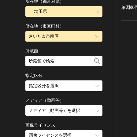
古墳 [日本]
所在地（都道府県）
細淵家
宗教建築
飛鳥 [日本]
埼玉県
城郭建築
奈良 [日本]
住居建築
所在地（市区町村）
平安 [日本]
近世以前その他
鎌倉 [日本]
さいたま市南区
近代その他
南北朝 [日本]
所蔵館
絵画
室町 [日本]
日本画
安土・桃山 [日本]
油彩画
江戸 [日本]
指定区分
水彩
明治 [日本]
素描
指定区分を選択
大正 [日本]
東洋画(日本画を除く)
昭和以降 [日本]
国宝
メディア（動画等）
その他
昭和 [日本]
重要文化財
メディア（動画等）を選択
版画
平成 [日本]
登録有形文化財
木版画
令和 [日本]
動画
重要無形文化財
画像ライセンス
銅版画
旧石器 [朝鮮半島]
高画質画像
登録無形文化財
画像ライセンスを選択
リトグラフ（石版画）