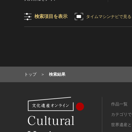
目的の利用可）
写真
有形文化財(建造物)
漢 [中国]
IN COPYRIGHT -
デザイン
有形文化財(美術工芸品)
三国 [中国]
検索項目を表示
タイムマシンナビで見る
NONCOMMERCIAL USE
PERMITTED（著作権あり-非営
書
無形文化財
晋 [中国]
利目的の利用可）
その他
民俗文化財(有形民俗文化財)
五胡十六国 [中国]
IN COPYRIGHT -
考古資料
民俗文化財(無形民俗文化財)
南北朝（六朝） [中国]
RIGHTSHOLDER(S)
石器・石製品類
記念物(史跡)
隋 [中国]
UNLOCATABLE OR
UNIDENTIFIABLE（著作権あ
土器・土製品類
記念物(名勝)
唐 [中国]
り-著作権者不明）
金属製品類
記念物(天然記念物)
五代十国 [中国]
NO COPYRIGHT -
木簡・木製品類
伝統的建造物群保存地区
宋 [中国]
トップ
検索結果
CONTRACTUAL
骨角・牙・貝製品類
文化財保存技術
元 [中国]
RESTRICTIONS（著作権なし-
契約による制限あり）
その他
地方指定文化財
明 [中国]
NO COPYRIGHT -
歴史資料／書跡・典籍／古文書
清 [中国]
NONCOMMERCIAL USE
作品一覧
文書・書籍
近現代 [中国]
ONLY（著作権なし-非営利目的
絵図・地図
カテゴリで
のみ利用可）
その他
NO COPYRIGHT - OTHER
世界遺産と
KNOWN LEGAL
伝統芸能