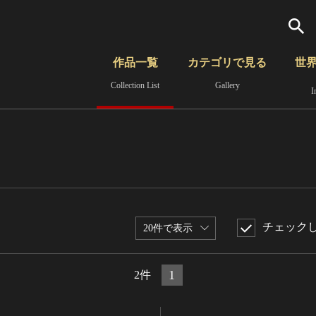
検索
作品一覧
カテゴリで見る
世
Collection List
Gallery
I
さらに詳細検索
覧
時代から見る
無形文化遺産
分野から見る
チェック
20件で表示
1
2件