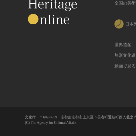
RESTRICTIONS（著作権なし-
全国の美術
能楽
他の法的制限あり）
文楽
NO COPYRIGHT - UNITED
歌舞伎
STATES（著作権なし-米国の法
日本
律上）
音楽
COPYRIGHT NOT
その他
EVALUATED（著作権未評価）
世界遺産
工芸技術
COPYRIGHT
無形文化遺
金工
UNDETERMINED（著作権未決
定）
漆芸
動画で見る
NO KNOWN COPYRIGHT（知
染織
る限り著作権なし）
陶芸
COPYRIGHT UNDETERMINED
その他
- JP ORPHAN WORK（著作権未
生活文化
決定-裁定制度利用著作物）
生活文化（食文化を除く）
食文化
文化庁 〒602-8959 京都府京都市上京区下長者町通新町西入藪之内
(C) The Agency for Cultural Affairs
その他
民俗