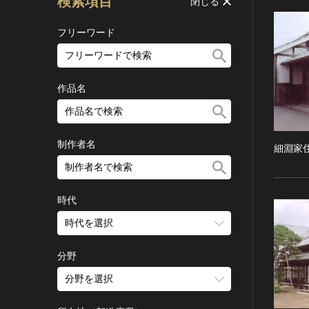
検索項目
閉じる
フリーワード
作品名
制作者名
細淵家
時代
時代を選択
旧石器 [日本]
分野
縄文 [日本]
分野を選択
弥生 [日本]
建造物