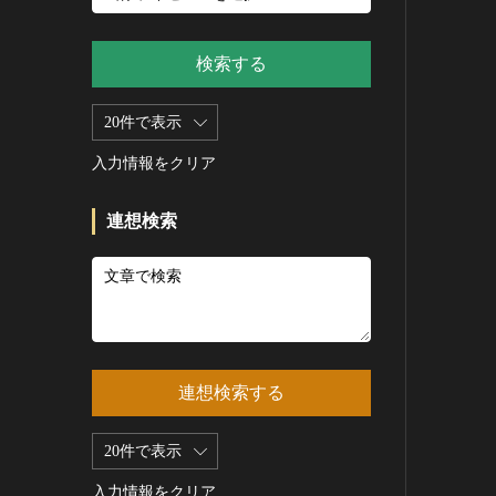
新石器 [朝鮮半島]
記録作成等の措置を講ずべき無
シルクスクリーン
青銅器 [朝鮮半島]
形文化財
CC0
その他
鉄器 [朝鮮半島]
検索する
重要有形民俗文化財
PDM
彫刻
原三国・朝鮮三国 [朝鮮半島]
重要無形民俗文化財
CC BY（表示）
木像
20件で表示
原三国・朝鮮三国 [朝鮮半島]
登録無形民俗文化財
CC BY-SA（表示—継承）
金属像
新羅 [朝鮮半島]
記録作成等の措置を講ずべき無
入力情報をクリア
CC BY-ND（表示—改変禁止）
石像
形の民俗文化財
高麗 [朝鮮半島]
CC BY-NC（表示—非営利）
石膏像
史跡
朝鮮 [朝鮮半島]
連想検索
CC BY-NC-SA（表示—非営利—
その他
名勝
近現代 [朝鮮半島]
継承）
工芸品
天然記念物
旧石器 [中国]
CC BY-NC-ND（表示—非営利—
改変禁止）
金工
特別史跡
新石器 [中国]
IN COPYRIGHT（著作権あり）
漆工
特別名勝
夏 [中国]
IN COPYRIGHT - EU ORPHAN
染織
特別天然記念物
殷（商） [中国]
WORK（著作権あり-EU孤児著
連想検索する
陶磁
重要文化的景観
周 [中国]
作物）
ガラス
重要伝統的建造物群保存地区
春秋時代 [中国]
IN COPYRIGHT -
20件で表示
その他
EDUCATIONAL USE
選定保存技術
戦国時代 [中国]
PERMITTED（著作権あり-教育
その他の美術
入力情報をクリア
未指定
秦 [中国]