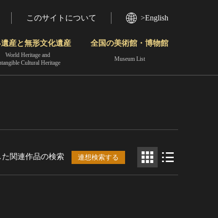
このサイトについて
>English
界遺産と無形文化遺産
全国の美術館・博物館
World Heritage and
Museum List
ntangible Cultural Heritage
今月のみどころ
動画で見る無形の文化財
地域から見る
した関連作品の検索
連想検索する