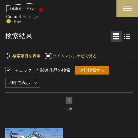
検索
検索結果
さらに詳細検索
検索項目を表示
タイムマシンナビで見る
チェックした関連作品の検索
連想検索する
検索項目
閉じる
さらに詳細検索
20件で表示
フリーワード
トップ
媒体資料・関連記事等
1
作品一覧
博物館、美術館の皆さまへ
1件
作品名
カテゴリで見る
文化庁よりご挨拶
世界遺産と無形文化遺産
今月のみどころ
全国の美術館・博物館
お知らせ一覧
制作者名