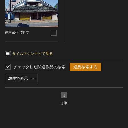
ヘルプ
このサイトについて
世界遺産
時代
関連サイトリンク
無形文化遺産
時代を選択
サイトマップ
動画で見る無形の文化財
岸本家住宅主屋
サイトのご意見はこちら
旧石器 [日本]
分野
縄文 [日本]
分野を選択
タイムマシンナビで見る
弥生 [日本]
文化遺産データベース
建造物
古墳 [日本]
所在地（都道府県）
チェックした関連作品の検索
連想検索する
国指定文化財等データベース
宗教建築
飛鳥 [日本]
埼玉県
20件で表示
城郭建築
奈良 [日本]
住居建築
所在地（市区町村）
平安 [日本]
1
近世以前その他
鎌倉 [日本]
幸手市
1件
近代その他
南北朝 [日本]
所蔵館
絵画
室町 [日本]
日本画
安土・桃山 [日本]