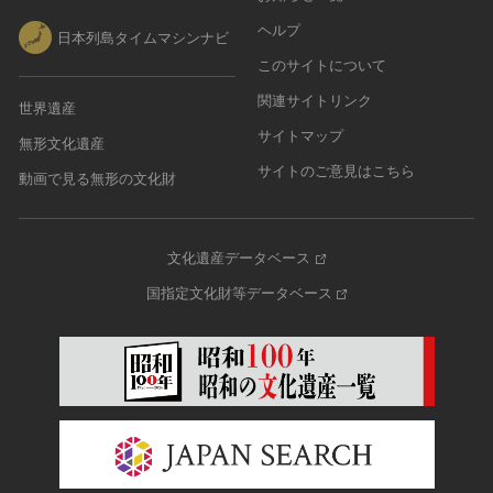
その他
近現代 [朝鮮半島]
CC BY-NC-ND（表示—非営利—改変禁止）
特別史跡
ヘルプ
工芸品
旧石器 [中国]
日本列島タイムマシンナビ
IN COPYRIGHT（著作権あり）
特別名勝
金工
このサイトについて
新石器 [中国]
IN COPYRIGHT - EU ORPHAN WORK（著作権あり-
特別天然記念物
漆工
夏 [中国]
EU孤児著作物）
関連サイトリンク
連想検索する
世界遺産
重要文化的景観
染織
殷（商） [中国]
IN COPYRIGHT - EDUCATIONAL USE
サイトマップ
無形文化遺産
重要伝統的建造物群保存地区
PERMITTED（著作権あり-教育目的の利用可）
入力情報をクリア
陶磁
周 [中国]
20件で表示
サイトのご意見はこちら
選定保存技術
動画で見る無形の文化財
IN COPYRIGHT - NONCOMMERCIAL USE
ガラス
春秋時代 [中国]
PERMITTED（著作権あり-非営利目的の利用可）
未指定
その他
戦国時代 [中国]
IN COPYRIGHT - RIGHTSHOLDER(S) UNLOCATABLE
有形文化財(建造物)
その他の美術
秦 [中国]
OR UNIDENTIFIABLE（著作権あり-著作権者不明）
文化遺産データベース
有形文化財(美術工芸品)
写真
漢 [中国]
NO COPYRIGHT - CONTRACTUAL
国指定文化財等データベース
無形文化財
RESTRICTIONS（著作権なし-契約による制限あり）
デザイン
三国 [中国]
民俗文化財(有形民俗文化財)
NO COPYRIGHT - NONCOMMERCIAL USE ONLY（著
書
晋 [中国]
民俗文化財(無形民俗文化財)
作権なし-非営利目的のみ利用可）
その他
五胡十六国 [中国]
記念物(史跡)
NO COPYRIGHT - OTHER KNOWN LEGAL
考古資料
南北朝（六朝） [中国]
RESTRICTIONS（著作権なし-他の法的制限あり）
記念物(名勝)
石器・石製品類
隋 [中国]
NO COPYRIGHT - UNITED STATES（著作権なし-米国
記念物(天然記念物)
土器・土製品類
唐 [中国]
の法律上）
伝統的建造物群保存地区