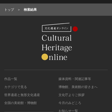
油彩画
江戸 [日本]
指定区分
水彩
明治 [日本]
トップ
検索結果
素描
指定区分を選択
大正 [日本]
東洋画(日本画を除く)
昭和以降 [日本]
国宝
メディア（動画等）
その他
昭和 [日本]
重要文化財
メディア（動画等）を選択
版画
平成 [日本]
登録有形文化財
木版画
令和 [日本]
動画
重要無形文化財
画像ライセンス
銅版画
旧石器 [朝鮮半島]
高画質画像
登録無形文化財
画像ライセンスを選択
リトグラフ（石版画）
新石器 [朝鮮半島]
記録作成等の措置を講ずべき無形文化財
シルクスクリーン
青銅器 [朝鮮半島]
CC0
重要有形民俗文化財
検索する
その他
鉄器 [朝鮮半島]
PDM
重要無形民俗文化財
彫刻
原三国・朝鮮三国 [朝鮮半島]
作品一覧
媒体資料・関連記事等
CC BY（表示）
入力情報をクリア
登録無形民俗文化財
20件で表示
木像
原三国・朝鮮三国 [朝鮮半島]
カテゴリで見る
博物館、美術館の皆さまへ
CC BY-SA（表示—継承）
記録作成等の措置を講ずべき無形の民俗文化財
金属像
新羅 [朝鮮半島]
CC BY-ND（表示—改変禁止）
世界遺産と無形文化遺産
文化庁よりご挨拶
史跡
連想検索
石像
高麗 [朝鮮半島]
CC BY-NC（表示—非営利）
全国の美術館・博物館
今月のみどころ
名勝
石膏像
朝鮮 [朝鮮半島]
CC BY-NC-SA（表示—非営利—継承）
天然記念物
お知らせ一覧