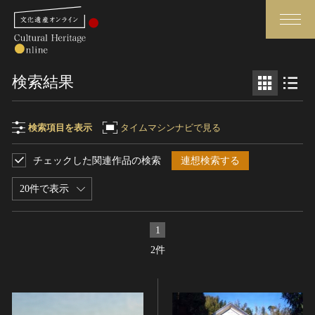
検索
検索結果
さらに詳細検索
検索項目を表示
タイムマシンナビで見る
チェックした関連作品の検索
連想検索する
検索項目
閉じる
さらに詳細検索
20件で表示
フリーワード
トップ
媒体資料・関連記事等
1
作品一覧
博物館、美術館の皆さまへ
2件
作品名
カテゴリで見る
文化庁よりご挨拶
世界遺産と無形文化遺産
今月のみどころ
全国の美術館・博物館
お知らせ一覧
制作者名