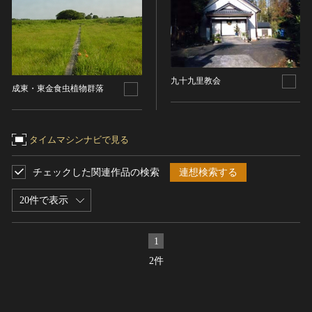
ヘルプ
このサイトについて
世界遺産
時代
関連サイトリンク
無形文化遺産
時代を選択
サイトマップ
動画で見る無形の文化財
九十九里教会
成東・東金食虫植物群落
サイトのご意見はこちら
旧石器 [日本]
分野
縄文 [日本]
分野を選択
タイムマシンナビで見る
弥生 [日本]
文化遺産データベース
建造物
古墳 [日本]
所在地（都道府県）
国指定文化財等データベース
チェックした関連作品の検索
連想検索する
宗教建築
飛鳥 [日本]
千葉県
城郭建築
20件で表示
奈良 [日本]
住居建築
所在地（市区町村）
平安 [日本]
近世以前その他
鎌倉 [日本]
1
山武市
近代その他
南北朝 [日本]
2件
所蔵館
絵画
室町 [日本]
日本画
安土・桃山 [日本]