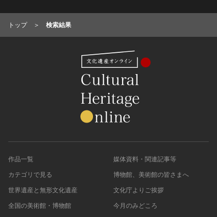
油彩画
江戸 [日本]
指定区分
水彩
明治 [日本]
トップ
検索結果
素描
指定区分を選択
大正 [日本]
東洋画(日本画を除く)
昭和以降 [日本]
国宝
メディア（動画等）
その他
昭和 [日本]
重要文化財
メディア（動画等）を選択
版画
平成 [日本]
登録有形文化財
木版画
令和 [日本]
動画
重要無形文化財
画像ライセンス
銅版画
旧石器 [朝鮮半島]
高画質画像
登録無形文化財
画像ライセンスを選択
リトグラフ（石版画）
新石器 [朝鮮半島]
記録作成等の措置を講ずべき無形文化財
シルクスクリーン
青銅器 [朝鮮半島]
CC0
重要有形民俗文化財
検索する
その他
鉄器 [朝鮮半島]
PDM
重要無形民俗文化財
彫刻
原三国・朝鮮三国 [朝鮮半島]
CC BY（表示）
入力情報をクリア
作品一覧
媒体資料・関連記事等
登録無形民俗文化財
20件で表示
木像
原三国・朝鮮三国 [朝鮮半島]
CC BY-SA（表示—継承）
記録作成等の措置を講ずべき無形の民俗文化財
カテゴリで見る
博物館、美術館の皆さまへ
金属像
新羅 [朝鮮半島]
CC BY-ND（表示—改変禁止）
史跡
世界遺産と無形文化遺産
文化庁よりご挨拶
連想検索
石像
高麗 [朝鮮半島]
CC BY-NC（表示—非営利）
名勝
石膏像
全国の美術館・博物館
今月のみどころ
朝鮮 [朝鮮半島]
CC BY-NC-SA（表示—非営利—継承）
天然記念物