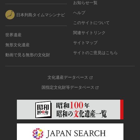
その他
近現代 [朝鮮半島]
お知らせ一覧
CC BY-NC-ND（表示—非営利—改変禁止）
特別史跡
工芸品
旧石器 [中国]
ヘルプ
IN COPYRIGHT（著作権あり）
日本列島タイムマシンナビ
特別名勝
金工
新石器 [中国]
IN COPYRIGHT - EU ORPHAN WORK（著作権あり-
このサイトについて
特別天然記念物
漆工
夏 [中国]
EU孤児著作物）
連想検索する
重要文化的景観
関連サイトリンク
世界遺産
染織
殷（商） [中国]
IN COPYRIGHT - EDUCATIONAL USE
重要伝統的建造物群保存地区
サイトマップ
PERMITTED（著作権あり-教育目的の利用可）
入力情報をクリア
陶磁
無形文化遺産
周 [中国]
20件で表示
選定保存技術
IN COPYRIGHT - NONCOMMERCIAL USE
サイトのご意見はこちら
ガラス
春秋時代 [中国]
動画で見る無形の文化財
PERMITTED（著作権あり-非営利目的の利用可）
未指定
その他
戦国時代 [中国]
IN COPYRIGHT - RIGHTSHOLDER(S) UNLOCATABLE
有形文化財(建造物)
その他の美術
秦 [中国]
OR UNIDENTIFIABLE（著作権あり-著作権者不明）
有形文化財(美術工芸品)
文化遺産データベース
写真
漢 [中国]
NO COPYRIGHT - CONTRACTUAL
無形文化財
国指定文化財等データベース
RESTRICTIONS（著作権なし-契約による制限あり）
デザイン
三国 [中国]
民俗文化財(有形民俗文化財)
NO COPYRIGHT - NONCOMMERCIAL USE ONLY（著
書
晋 [中国]
民俗文化財(無形民俗文化財)
作権なし-非営利目的のみ利用可）
その他
五胡十六国 [中国]
記念物(史跡)
NO COPYRIGHT - OTHER KNOWN LEGAL
考古資料
南北朝（六朝） [中国]
RESTRICTIONS（著作権なし-他の法的制限あり）
記念物(名勝)
石器・石製品類
隋 [中国]
NO COPYRIGHT - UNITED STATES（著作権なし-米国
記念物(天然記念物)
土器・土製品類
唐 [中国]
の法律上）
伝統的建造物群保存地区