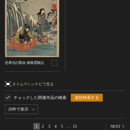
名勝
庭園
渓谷・渓流
海浜
山岳
その他
天然記念物
忠孝仇討図会 箱根霊験記
動物
植物
地質鉱物
タイムマシンナビで見る
天然保護区域
文化的景観
チェックした関連作品の検索
連想検索する
伝統的建造物群
20件で表示
武家町
宿場町
1
2
3
4
5
…
15
NEXT
港町