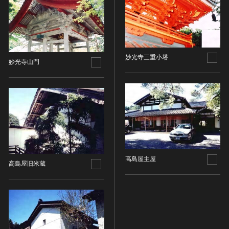
金属製品類
五代十国 [中国]
COPYRIGHT NOT EVALUATED（著作権未評価）
文化財保存技術
木簡・木製品類
宋 [中国]
COPYRIGHT UNDETERMINED（著作権未決定）
地方指定文化財
骨角・牙・貝製品類
元 [中国]
NO KNOWN COPYRIGHT（知る限り著作権なし）
その他
COPYRIGHT UNDETERMINED - JP ORPHAN
明 [中国]
WORK（著作権未決定-裁定制度利用著作物）
歴史資料／書跡・典籍／古文書
妙光寺三重小塔
清 [中国]
妙光寺山門
文書・書籍
近現代 [中国]
絵図・地図
その他
伝統芸能
能楽
文楽
歌舞伎
高島屋主屋
高島屋旧米蔵
音楽
その他
工芸技術
金工
漆芸