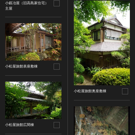
油彩画
江戸 [日本]
小鍛冶屋（旧高島家住宅）
主屋
指定区分
水彩
明治 [日本]
素描
指定区分を選択
大正 [日本]
東洋画(日本画を除く)
昭和以降 [日本]
国宝
メディア（動画等）
その他
昭和 [日本]
重要文化財
メディア（動画等）を選択
版画
平成 [日本]
登録有形文化財
木版画
令和 [日本]
動画
重要無形文化財
画像ライセンス
銅版画
旧石器 [朝鮮半島]
高画質画像
登録無形文化財
小松屋旅館表座敷棟
画像ライセンスを選択
リトグラフ（石版画）
新石器 [朝鮮半島]
記録作成等の措置を講ずべき無形文化財
シルクスクリーン
青銅器 [朝鮮半島]
CC0
重要有形民俗文化財
検索する
その他
鉄器 [朝鮮半島]
PDM
重要無形民俗文化財
小松屋旅館奥座敷棟
彫刻
原三国・朝鮮三国 [朝鮮半島]
CC BY（表示）
入力情報をクリア
登録無形民俗文化財
20件で表示
木像
原三国・朝鮮三国 [朝鮮半島]
CC BY-SA（表示—継承）
記録作成等の措置を講ずべき無形の民俗文化財
金属像
新羅 [朝鮮半島]
CC BY-ND（表示—改変禁止）
史跡
連想検索
石像
高麗 [朝鮮半島]
CC BY-NC（表示—非営利）
名勝
小松屋旅館広間棟
石膏像
朝鮮 [朝鮮半島]
CC BY-NC-SA（表示—非営利—継承）
天然記念物