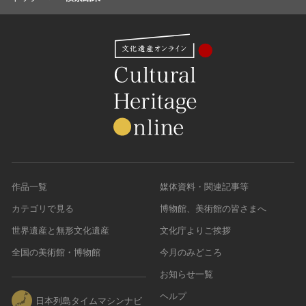
名勝
庭園
渓谷・渓流
海浜
山岳
その他
天然記念物
動物
植物
作品一覧
媒体資料・関連記事等
地質鉱物
天然保護区域
カテゴリで見る
博物館、美術館の皆さまへ
文化的景観
世界遺産と無形文化遺産
文化庁よりご挨拶
伝統的建造物群
全国の美術館・博物館
今月のみどころ
武家町
お知らせ一覧
宿場町
ヘルプ
日本列島タイムマシンナビ
港町