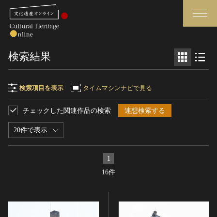
検索
検索結果
さらに詳細検索
検索項目を表示
タイムマシンナビで見る
チェックした関連作品の検索
連想検索する
検索項目
閉じる
さらに詳細検索
20件で表示
フリーワード
トップ
媒体資料・関連記事等
1
作品一覧
博物館、美術館の皆さまへ
16件
作品名
カテゴリで見る
文化庁よりご挨拶
世界遺産と無形文化遺産
今月のみどころ
全国の美術館・博物館
お知らせ一覧
制作者名