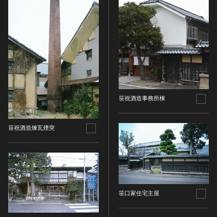
ヘルプ
このサイトについて
世界遺産
時代
関連サイトリンク
無形文化遺産
時代を選択
サイトマップ
動画で見る無形の文化財
サイトのご意見はこちら
旧石器 [日本]
分野
縄文 [日本]
分野を選択
笹祝酒造事務所棟
弥生 [日本]
文化遺産データベース
建造物
古墳 [日本]
所在地（都道府県）
国指定文化財等データベース
宗教建築
飛鳥 [日本]
笹祝酒造煉瓦煙突
新潟県
城郭建築
奈良 [日本]
住居建築
所在地（市区町村）
平安 [日本]
近世以前その他
鎌倉 [日本]
新潟市西蒲区
近代その他
南北朝 [日本]
所蔵館
絵画
笹口家住宅主屋
室町 [日本]
日本画
安土・桃山 [日本]