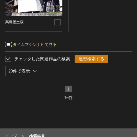
染織
陶芸
高島屋土蔵
その他
生活文化
生活文化（食文化を除く）
タイムマシンナビで見る
食文化
チェックした関連作品の検索
連想検索する
その他
民俗
20件で表示
有形民俗文化財
無形民俗文化財
1
史跡
16件
古墳
社寺跡又は旧境内
城跡
集落跡
トップ
検索結果
その他