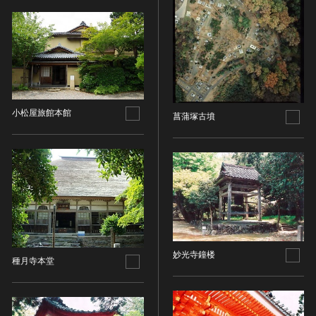
その他
近現代 [朝鮮半島]
CC BY-NC-ND（表示—非営利—改変禁止）
特別史跡
工芸品
旧石器 [中国]
IN COPYRIGHT（著作権あり）
特別名勝
金工
新石器 [中国]
IN COPYRIGHT - EU ORPHAN WORK（著作権あり-
特別天然記念物
漆工
夏 [中国]
EU孤児著作物）
連想検索する
重要文化的景観
染織
殷（商） [中国]
IN COPYRIGHT - EDUCATIONAL USE
重要伝統的建造物群保存地区
PERMITTED（著作権あり-教育目的の利用可）
入力情報をクリア
陶磁
周 [中国]
20件で表示
選定保存技術
小松屋旅館本館
IN COPYRIGHT - NONCOMMERCIAL USE
菖蒲塚古墳
ガラス
春秋時代 [中国]
PERMITTED（著作権あり-非営利目的の利用可）
未指定
その他
戦国時代 [中国]
IN COPYRIGHT - RIGHTSHOLDER(S) UNLOCATABLE
有形文化財(建造物)
その他の美術
秦 [中国]
OR UNIDENTIFIABLE（著作権あり-著作権者不明）
有形文化財(美術工芸品)
写真
漢 [中国]
NO COPYRIGHT - CONTRACTUAL
無形文化財
RESTRICTIONS（著作権なし-契約による制限あり）
デザイン
三国 [中国]
民俗文化財(有形民俗文化財)
NO COPYRIGHT - NONCOMMERCIAL USE ONLY（著
書
晋 [中国]
民俗文化財(無形民俗文化財)
作権なし-非営利目的のみ利用可）
その他
五胡十六国 [中国]
記念物(史跡)
NO COPYRIGHT - OTHER KNOWN LEGAL
妙光寺鐘楼
考古資料
南北朝（六朝） [中国]
種月寺本堂
RESTRICTIONS（著作権なし-他の法的制限あり）
記念物(名勝)
石器・石製品類
隋 [中国]
NO COPYRIGHT - UNITED STATES（著作権なし-米国
記念物(天然記念物)
土器・土製品類
唐 [中国]
の法律上）
伝統的建造物群保存地区