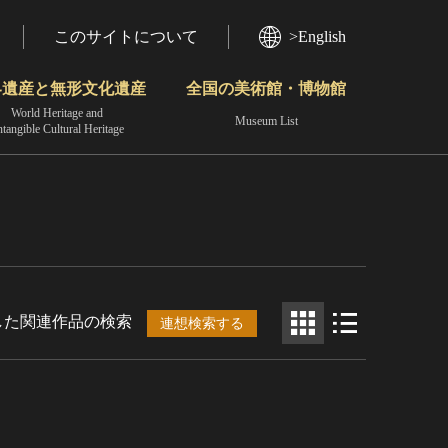
このサイトについて
>English
界遺産と無形文化遺産
全国の美術館・博物館
World Heritage and
Museum List
ntangible Cultural Heritage
今月のみどころ
動画で見る無形の文化財
地域から見る
した関連作品の検索
連想検索する