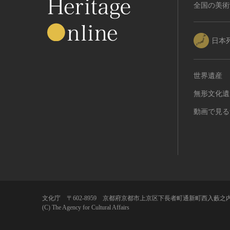
RESTRICTIONS（著作権なし-
全国の美術
能楽
他の法的制限あり）
文楽
NO COPYRIGHT - UNITED
歌舞伎
STATES（著作権なし-米国の法
日本
律上）
音楽
COPYRIGHT NOT
その他
EVALUATED（著作権未評価）
世界遺産
工芸技術
COPYRIGHT
無形文化遺
金工
UNDETERMINED（著作権未決
定）
漆芸
動画で見る
NO KNOWN COPYRIGHT（知
染織
る限り著作権なし）
陶芸
COPYRIGHT UNDETERMINED
その他
- JP ORPHAN WORK（著作権未
生活文化
決定-裁定制度利用著作物）
生活文化（食文化を除く）
食文化
文化庁 〒602-8959 京都府京都市上京区下長者町通新町西入藪之内
(C) The Agency for Cultural Affairs
その他
民俗