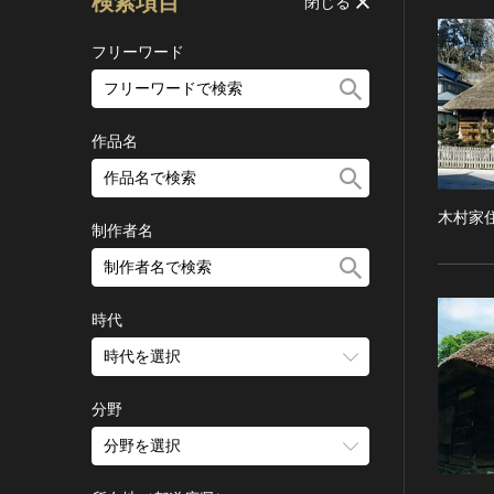
検索項目
閉じる
フリーワード
作品名
木村家
制作者名
時代
時代を選択
旧石器 [日本]
分野
縄文 [日本]
分野を選択
弥生 [日本]
建造物