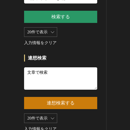
新石器 [朝鮮半島]
記録作成等の措置を講ずべき無
シルクスクリーン
青銅器 [朝鮮半島]
形文化財
CC0
その他
鉄器 [朝鮮半島]
検索する
重要有形民俗文化財
PDM
彫刻
原三国・朝鮮三国 [朝鮮半島]
重要無形民俗文化財
CC BY（表示）
木像
20件で表示
原三国・朝鮮三国 [朝鮮半島]
登録無形民俗文化財
CC BY-SA（表示—継承）
金属像
新羅 [朝鮮半島]
記録作成等の措置を講ずべき無
入力情報をクリア
CC BY-ND（表示—改変禁止）
石像
形の民俗文化財
高麗 [朝鮮半島]
CC BY-NC（表示—非営利）
石膏像
史跡
朝鮮 [朝鮮半島]
連想検索
CC BY-NC-SA（表示—非営利—
その他
名勝
近現代 [朝鮮半島]
継承）
工芸品
天然記念物
旧石器 [中国]
CC BY-NC-ND（表示—非営利—
改変禁止）
金工
特別史跡
新石器 [中国]
IN COPYRIGHT（著作権あり）
漆工
特別名勝
夏 [中国]
IN COPYRIGHT - EU ORPHAN
染織
特別天然記念物
殷（商） [中国]
WORK（著作権あり-EU孤児著
連想検索する
陶磁
重要文化的景観
周 [中国]
作物）
ガラス
重要伝統的建造物群保存地区
春秋時代 [中国]
IN COPYRIGHT -
20件で表示
その他
EDUCATIONAL USE
選定保存技術
戦国時代 [中国]
PERMITTED（著作権あり-教育
その他の美術
入力情報をクリア
未指定
秦 [中国]