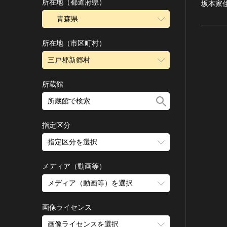
古墳 [日本]
所在地（都道府県）
坂本家
宗教建築
飛鳥 [日本]
青森県
城郭建築
奈良 [日本]
住居建築
所在地（市区町村）
平安 [日本]
近世以前その他
鎌倉 [日本]
三戸郡新郷村
近代その他
南北朝 [日本]
所蔵館
絵画
室町 [日本]
日本画
安土・桃山 [日本]
油彩画
江戸 [日本]
指定区分
水彩
明治 [日本]
素描
指定区分を選択
大正 [日本]
東洋画(日本画を除く)
昭和以降 [日本]
国宝
メディア（動画等）
その他
昭和 [日本]
重要文化財
メディア（動画等）を選択
版画
平成 [日本]
登録有形文化財
木版画
令和 [日本]
動画
重要無形文化財
画像ライセンス
銅版画
旧石器 [朝鮮半島]
高画質画像
登録無形文化財
画像ライセンスを選択
リトグラフ（石版画）