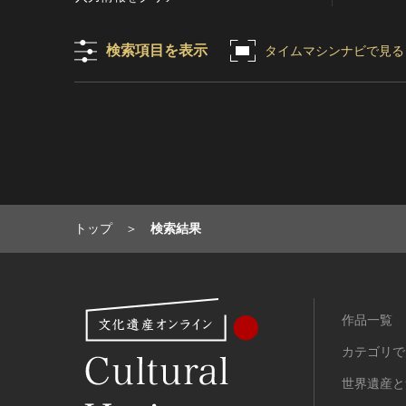
目的の利用可）
写真
有形文化財(建造物)
漢 [中国]
IN COPYRIGHT -
デザイン
有形文化財(美術工芸品)
三国 [中国]
検索項目を表示
タイムマシンナビで見る
NONCOMMERCIAL USE
PERMITTED（著作権あり-非営
書
無形文化財
晋 [中国]
利目的の利用可）
その他
民俗文化財(有形民俗文化財)
五胡十六国 [中国]
IN COPYRIGHT -
考古資料
民俗文化財(無形民俗文化財)
南北朝（六朝） [中国]
RIGHTSHOLDER(S)
石器・石製品類
記念物(史跡)
隋 [中国]
UNLOCATABLE OR
UNIDENTIFIABLE（著作権あ
土器・土製品類
記念物(名勝)
唐 [中国]
り-著作権者不明）
金属製品類
記念物(天然記念物)
五代十国 [中国]
NO COPYRIGHT -
木簡・木製品類
伝統的建造物群保存地区
宋 [中国]
トップ
検索結果
CONTRACTUAL
骨角・牙・貝製品類
文化財保存技術
元 [中国]
RESTRICTIONS（著作権なし-
契約による制限あり）
その他
地方指定文化財
明 [中国]
NO COPYRIGHT -
歴史資料／書跡・典籍／古文書
清 [中国]
NONCOMMERCIAL USE
作品一覧
文書・書籍
近現代 [中国]
ONLY（著作権なし-非営利目的
絵図・地図
カテゴリで
のみ利用可）
その他
NO COPYRIGHT - OTHER
世界遺産と
KNOWN LEGAL
伝統芸能