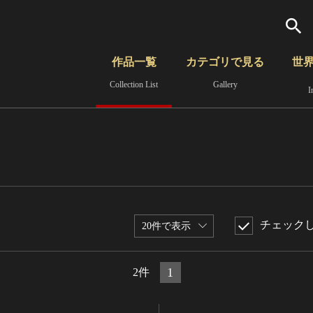
検索
作品一覧
カテゴリで見る
世
Collection List
Gallery
I
さらに詳細検索
覧
時代から見る
無形文化遺産
分野から見る
チェック
20件で表示
1
2件