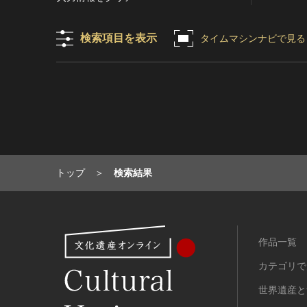
目的の利用可）
写真
有形文化財(建造物)
漢 [中国]
IN COPYRIGHT -
デザイン
有形文化財(美術工芸品)
三国 [中国]
検索項目を表示
タイムマシンナビで見る
NONCOMMERCIAL USE
PERMITTED（著作権あり-非営
書
無形文化財
晋 [中国]
利目的の利用可）
その他
民俗文化財(有形民俗文化財)
五胡十六国 [中国]
IN COPYRIGHT -
考古資料
民俗文化財(無形民俗文化財)
南北朝（六朝） [中国]
RIGHTSHOLDER(S)
石器・石製品類
記念物(史跡)
隋 [中国]
UNLOCATABLE OR
UNIDENTIFIABLE（著作権あ
土器・土製品類
記念物(名勝)
唐 [中国]
り-著作権者不明）
金属製品類
記念物(天然記念物)
五代十国 [中国]
NO COPYRIGHT -
木簡・木製品類
伝統的建造物群保存地区
宋 [中国]
トップ
検索結果
CONTRACTUAL
骨角・牙・貝製品類
文化財保存技術
元 [中国]
RESTRICTIONS（著作権なし-
契約による制限あり）
その他
地方指定文化財
明 [中国]
NO COPYRIGHT -
歴史資料／書跡・典籍／古文書
清 [中国]
NONCOMMERCIAL USE
作品一覧
文書・書籍
近現代 [中国]
ONLY（著作権なし-非営利目的
絵図・地図
カテゴリで
のみ利用可）
その他
NO COPYRIGHT - OTHER
世界遺産と
KNOWN LEGAL
伝統芸能