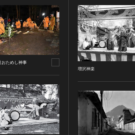
社おためし神事
増沢神楽