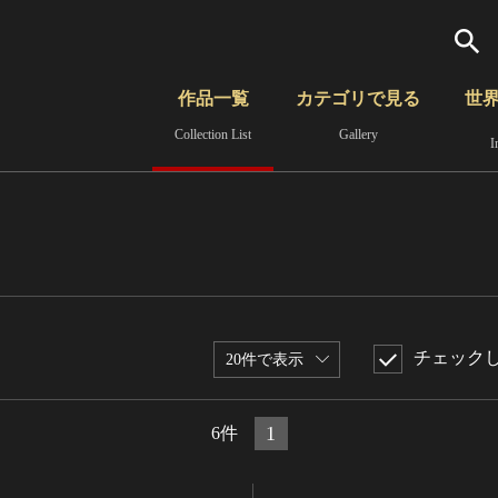
検索
作品一覧
カテゴリで見る
世
Collection List
Gallery
I
さらに詳細検索
覧
時代から見る
無形文化遺産
分野から見る
チェック
20件で表示
1
6件