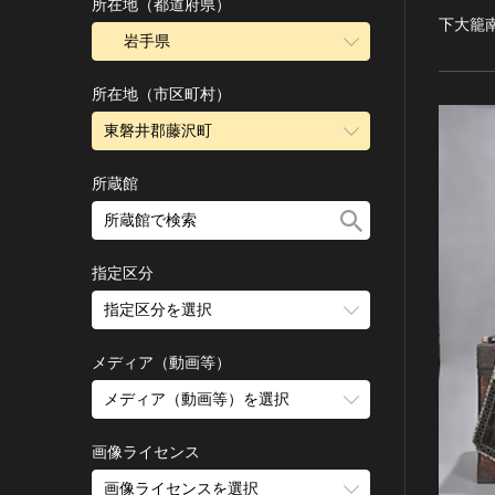
古墳 [日本]
所在地（都道府県）
下大籠
宗教建築
飛鳥 [日本]
岩手県
城郭建築
奈良 [日本]
住居建築
所在地（市区町村）
平安 [日本]
近世以前その他
鎌倉 [日本]
東磐井郡藤沢町
近代その他
南北朝 [日本]
所蔵館
絵画
室町 [日本]
日本画
安土・桃山 [日本]
油彩画
江戸 [日本]
指定区分
水彩
明治 [日本]
素描
指定区分を選択
大正 [日本]
東洋画(日本画を除く)
昭和以降 [日本]
国宝
メディア（動画等）
その他
昭和 [日本]
重要文化財
メディア（動画等）を選択
版画
平成 [日本]
登録有形文化財
木版画
令和 [日本]
動画
重要無形文化財
画像ライセンス
銅版画
旧石器 [朝鮮半島]
高画質画像
登録無形文化財
画像ライセンスを選択
リトグラフ（石版画）