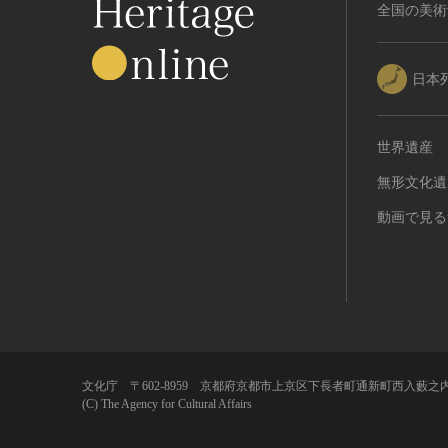
RESTRICTIONS（著作権なし-
全国の美術
能楽
他の法的制限あり）
文楽
NO COPYRIGHT - UNITED
歌舞伎
STATES（著作権なし-米国の法
日本
律上）
音楽
COPYRIGHT NOT
その他
EVALUATED（著作権未評価）
世界遺産
工芸技術
COPYRIGHT
無形文化遺
金工
UNDETERMINED（著作権未決
定）
漆芸
動画で見る
NO KNOWN COPYRIGHT（知
染織
る限り著作権なし）
陶芸
COPYRIGHT UNDETERMINED
その他
- JP ORPHAN WORK（著作権未
生活文化
決定-裁定制度利用著作物）
生活文化（食文化を除く）
食文化
文化庁 〒602-8959 京都府京都市上京区下長者町通新町西入藪之内
(C) The Agency for Cultural Affairs
その他
民俗