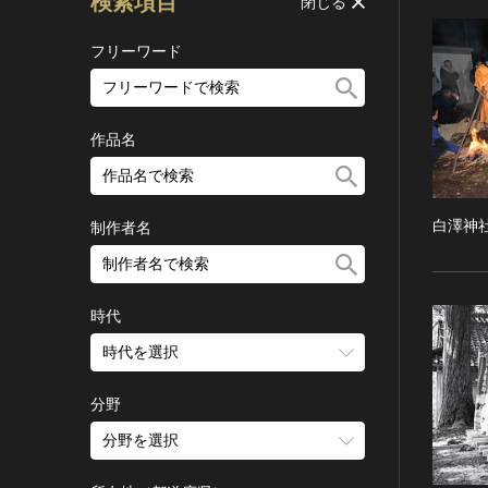
検索項目
閉じる
フリーワード
作品名
白澤神
制作者名
時代
時代を選択
旧石器 [日本]
分野
縄文 [日本]
分野を選択
弥生 [日本]
建造物