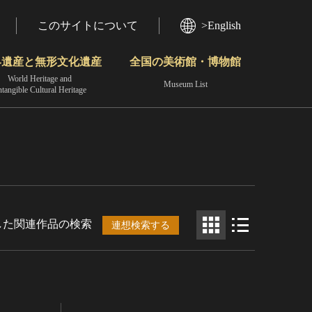
このサイトについて
>English
界遺産と無形文化遺産
全国の美術館・博物館
World Heritage and
Museum List
ntangible Cultural Heritage
今月のみどころ
動画で見る無形の文化財
地域から見る
した関連作品の検索
連想検索する