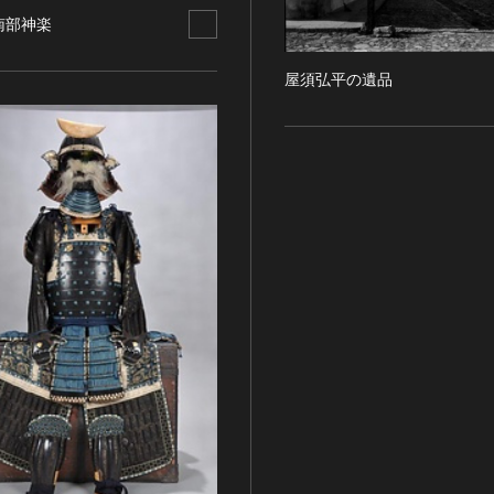
南部神楽
屋須弘平の遺品