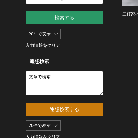
新石器 [朝鮮半島]
記録作成等の措置を講ずべき無
シルクスクリーン
青銅器 [朝鮮半島]
形文化財
CC0
三好家
その他
鉄器 [朝鮮半島]
検索する
重要有形民俗文化財
PDM
彫刻
原三国・朝鮮三国 [朝鮮半島]
重要無形民俗文化財
CC BY（表示）
木像
20件で表示
原三国・朝鮮三国 [朝鮮半島]
登録無形民俗文化財
CC BY-SA（表示—継承）
金属像
新羅 [朝鮮半島]
記録作成等の措置を講ずべき無
入力情報をクリア
CC BY-ND（表示—改変禁止）
石像
形の民俗文化財
高麗 [朝鮮半島]
CC BY-NC（表示—非営利）
石膏像
史跡
朝鮮 [朝鮮半島]
連想検索
CC BY-NC-SA（表示—非営利—
その他
名勝
近現代 [朝鮮半島]
継承）
工芸品
天然記念物
旧石器 [中国]
CC BY-NC-ND（表示—非営利—
改変禁止）
金工
特別史跡
新石器 [中国]
IN COPYRIGHT（著作権あり）
漆工
特別名勝
夏 [中国]
IN COPYRIGHT - EU ORPHAN
染織
特別天然記念物
殷（商） [中国]
WORK（著作権あり-EU孤児著
連想検索する
陶磁
重要文化的景観
周 [中国]
作物）
ガラス
重要伝統的建造物群保存地区
春秋時代 [中国]
IN COPYRIGHT -
20件で表示
その他
EDUCATIONAL USE
選定保存技術
戦国時代 [中国]
PERMITTED（著作権あり-教育
その他の美術
入力情報をクリア
未指定
秦 [中国]