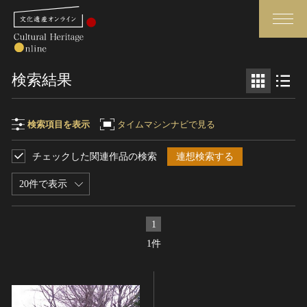
検索
検索結果
さらに詳細検索
検索項目を表示
タイムマシンナビで見る
チェックした関連作品の検索
連想検索する
検索項目
閉じる
さらに詳細検索
20件で表示
フリーワード
トップ
媒体資料・関連記事等
1
作品一覧
博物館、美術館の皆さまへ
1件
作品名
カテゴリで見る
文化庁よりご挨拶
世界遺産と無形文化遺産
今月のみどころ
全国の美術館・博物館
お知らせ一覧
制作者名