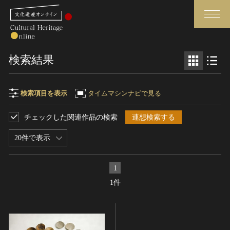
検索
検索結果
さらに詳細検索
検索項目を表示
タイムマシンナビで見る
チェックした関連作品の検索
連想検索する
検索項目
閉じる
さらに詳細検索
20件で表示
フリーワード
トップ
媒体資料・関連記事等
1
作品一覧
博物館、美術館の皆さまへ
1件
作品名
カテゴリで見る
文化庁よりご挨拶
世界遺産と無形文化遺産
今月のみどころ
全国の美術館・博物館
お知らせ一覧
制作者名