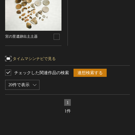
ヘルプ
このサイトについて
世界遺産
時代
関連サイトリンク
無形文化遺産
時代を選択
サイトマップ
動画で見る無形の文化財
宮の里遺跡出土土器
サイトのご意見はこちら
旧石器 [日本]
分野
縄文 [日本]
分野を選択
タイムマシンナビで見る
弥生 [日本]
文化遺産データベース
建造物
古墳 [日本]
所在地（都道府県）
国指定文化財等データベース
チェックした関連作品の検索
連想検索する
宗教建築
飛鳥 [日本]
茨城県
20件で表示
城郭建築
奈良 [日本]
住居建築
所在地（市区町村）
平安 [日本]
1
近世以前その他
鎌倉 [日本]
那珂市
1件
近代その他
南北朝 [日本]
所蔵館
絵画
室町 [日本]
日本画
安土・桃山 [日本]