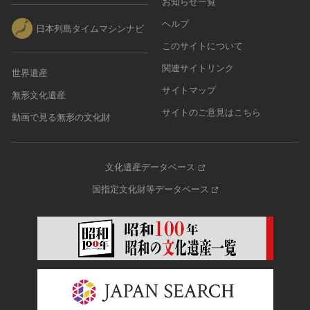
お知らせ一覧
その他
近現代 [朝鮮半島]
CC BY-NC-ND（表示—非営利—改変禁止）
特別史跡
工芸品
旧石器 [中国]
ヘルプ
日本列島タイムマシンナビ
IN COPYRIGHT（著作権あり）
特別名勝
金工
新石器 [中国]
このサイトについて
IN COPYRIGHT - EU ORPHAN WORK（著作権あり-
特別天然記念物
漆工
夏 [中国]
EU孤児著作物）
関連サイトリンク
連想検索する
重要文化的景観
世界遺産
染織
殷（商） [中国]
IN COPYRIGHT - EDUCATIONAL USE
サイトマップ
重要伝統的建造物群保存地区
無形文化遺産
PERMITTED（著作権あり-教育目的の利用可）
入力情報をクリア
陶磁
周 [中国]
20件で表示
選定保存技術
サイトのご意見はこちら
IN COPYRIGHT - NONCOMMERCIAL USE
動画で見る無形の文化財
ガラス
春秋時代 [中国]
PERMITTED（著作権あり-非営利目的の利用可）
未指定
その他
戦国時代 [中国]
IN COPYRIGHT - RIGHTSHOLDER(S) UNLOCATABLE
有形文化財(建造物)
その他の美術
秦 [中国]
OR UNIDENTIFIABLE（著作権あり-著作権者不明）
文化遺産データベース
有形文化財(美術工芸品)
写真
漢 [中国]
NO COPYRIGHT - CONTRACTUAL
無形文化財
国指定文化財等データベース
RESTRICTIONS（著作権なし-契約による制限あり）
デザイン
三国 [中国]
民俗文化財(有形民俗文化財)
NO COPYRIGHT - NONCOMMERCIAL USE ONLY（著
書
晋 [中国]
民俗文化財(無形民俗文化財)
作権なし-非営利目的のみ利用可）
その他
五胡十六国 [中国]
記念物(史跡)
NO COPYRIGHT - OTHER KNOWN LEGAL
考古資料
南北朝（六朝） [中国]
RESTRICTIONS（著作権なし-他の法的制限あり）
記念物(名勝)
石器・石製品類
隋 [中国]
NO COPYRIGHT - UNITED STATES（著作権なし-米国
記念物(天然記念物)
土器・土製品類
唐 [中国]
の法律上）
伝統的建造物群保存地区