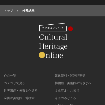
油彩画
江戸 [日本]
指定区分
水彩
明治 [日本]
トップ
検索結果
素描
指定区分を選択
大正 [日本]
東洋画(日本画を除く)
昭和以降 [日本]
国宝
メディア（動画等）
その他
昭和 [日本]
重要文化財
メディア（動画等）を選択
版画
平成 [日本]
登録有形文化財
木版画
令和 [日本]
動画
重要無形文化財
画像ライセンス
銅版画
旧石器 [朝鮮半島]
高画質画像
登録無形文化財
画像ライセンスを選択
リトグラフ（石版画）
新石器 [朝鮮半島]
記録作成等の措置を講ずべき無形文化財
シルクスクリーン
青銅器 [朝鮮半島]
CC0
重要有形民俗文化財
検索する
その他
鉄器 [朝鮮半島]
PDM
重要無形民俗文化財
彫刻
原三国・朝鮮三国 [朝鮮半島]
作品一覧
媒体資料・関連記事等
CC BY（表示）
入力情報をクリア
登録無形民俗文化財
20件で表示
木像
原三国・朝鮮三国 [朝鮮半島]
CC BY-SA（表示—継承）
カテゴリで見る
博物館、美術館の皆さまへ
記録作成等の措置を講ずべき無形の民俗文化財
金属像
新羅 [朝鮮半島]
CC BY-ND（表示—改変禁止）
史跡
世界遺産と無形文化遺産
文化庁よりご挨拶
連想検索
石像
高麗 [朝鮮半島]
CC BY-NC（表示—非営利）
名勝
全国の美術館・博物館
今月のみどころ
石膏像
朝鮮 [朝鮮半島]
CC BY-NC-SA（表示—非営利—継承）
天然記念物