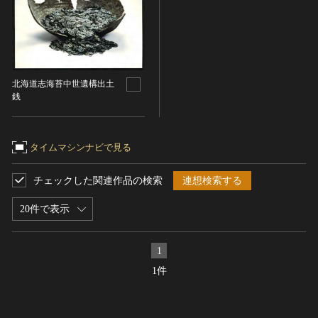
ヘルプ
このサイトについて
世界遺産
時代
関連サイトリンク
無形文化遺産
時代を選択
サイトマップ
動画で見る無形の文化財
北海道志海苔中世遺構出土
銭
サイトのご意見はこちら
旧石器 [日本]
分野
縄文 [日本]
分野を選択
弥生 [日本]
文化遺産データベース
タイムマシンナビで見る
建造物
古墳 [日本]
所在地（都道府県）
国指定文化財等データベース
チェックした関連作品の検索
連想検索する
宗教建築
飛鳥 [日本]
所在地（都道府県）を選択
城郭建築
奈良 [日本]
20件で表示
住居建築
所在地（市区町村）
平安 [日本]
近世以前その他
鎌倉 [日本]
所在地（市区町村）を選択
1
近代その他
南北朝 [日本]
1件
所蔵館
絵画
室町 [日本]
日本画
安土・桃山 [日本]