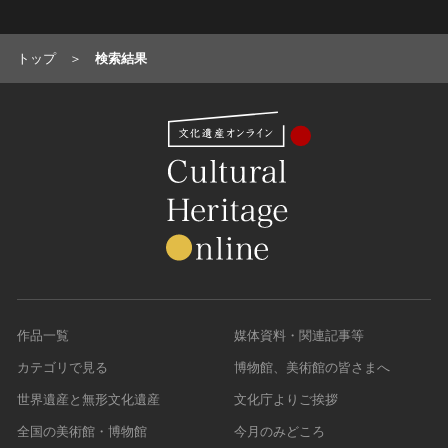
油彩画
江戸 [日本]
指定区分
水彩
明治 [日本]
トップ
検索結果
素描
指定区分を選択
大正 [日本]
東洋画(日本画を除く)
昭和以降 [日本]
国宝
メディア（動画等）
その他
昭和 [日本]
重要文化財
メディア（動画等）を選択
版画
平成 [日本]
登録有形文化財
木版画
令和 [日本]
動画
重要無形文化財
画像ライセンス
銅版画
旧石器 [朝鮮半島]
高画質画像
登録無形文化財
画像ライセンスを選択
リトグラフ（石版画）
新石器 [朝鮮半島]
記録作成等の措置を講ずべき無形文化財
シルクスクリーン
青銅器 [朝鮮半島]
CC0
重要有形民俗文化財
検索する
その他
鉄器 [朝鮮半島]
PDM
重要無形民俗文化財
彫刻
原三国・朝鮮三国 [朝鮮半島]
CC BY（表示）
入力情報をクリア
登録無形民俗文化財
作品一覧
媒体資料・関連記事等
20件で表示
木像
原三国・朝鮮三国 [朝鮮半島]
CC BY-SA（表示—継承）
記録作成等の措置を講ずべき無形の民俗文化財
金属像
カテゴリで見る
博物館、美術館の皆さまへ
新羅 [朝鮮半島]
CC BY-ND（表示—改変禁止）
史跡
連想検索
石像
高麗 [朝鮮半島]
世界遺産と無形文化遺産
文化庁よりご挨拶
CC BY-NC（表示—非営利）
名勝
石膏像
朝鮮 [朝鮮半島]
全国の美術館・博物館
今月のみどころ
CC BY-NC-SA（表示—非営利—継承）
天然記念物