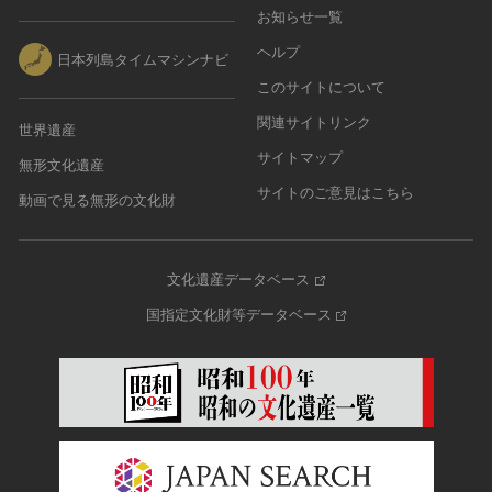
その他
近現代 [朝鮮半島]
CC BY-NC-ND（表示—非営利—改変禁止）
お知らせ一覧
特別史跡
工芸品
旧石器 [中国]
IN COPYRIGHT（著作権あり）
ヘルプ
特別名勝
日本列島タイムマシンナビ
金工
新石器 [中国]
IN COPYRIGHT - EU ORPHAN WORK（著作権あり-
特別天然記念物
このサイトについて
漆工
夏 [中国]
EU孤児著作物）
連想検索する
重要文化的景観
関連サイトリンク
染織
殷（商） [中国]
IN COPYRIGHT - EDUCATIONAL USE
世界遺産
重要伝統的建造物群保存地区
PERMITTED（著作権あり-教育目的の利用可）
入力情報をクリア
陶磁
サイトマップ
周 [中国]
無形文化遺産
20件で表示
選定保存技術
IN COPYRIGHT - NONCOMMERCIAL USE
ガラス
春秋時代 [中国]
サイトのご意見はこちら
動画で見る無形の文化財
PERMITTED（著作権あり-非営利目的の利用可）
未指定
その他
戦国時代 [中国]
IN COPYRIGHT - RIGHTSHOLDER(S) UNLOCATABLE
有形文化財(建造物)
その他の美術
秦 [中国]
OR UNIDENTIFIABLE（著作権あり-著作権者不明）
有形文化財(美術工芸品)
写真
文化遺産データベース
漢 [中国]
NO COPYRIGHT - CONTRACTUAL
無形文化財
RESTRICTIONS（著作権なし-契約による制限あり）
デザイン
三国 [中国]
国指定文化財等データベース
民俗文化財(有形民俗文化財)
NO COPYRIGHT - NONCOMMERCIAL USE ONLY（著
書
晋 [中国]
民俗文化財(無形民俗文化財)
作権なし-非営利目的のみ利用可）
その他
五胡十六国 [中国]
記念物(史跡)
NO COPYRIGHT - OTHER KNOWN LEGAL
考古資料
南北朝（六朝） [中国]
RESTRICTIONS（著作権なし-他の法的制限あり）
記念物(名勝)
石器・石製品類
隋 [中国]
NO COPYRIGHT - UNITED STATES（著作権なし-米国
記念物(天然記念物)
土器・土製品類
唐 [中国]
の法律上）
伝統的建造物群保存地区