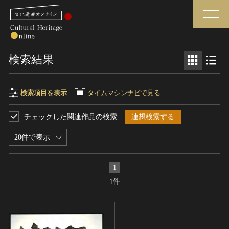
検索
検索結果
さらに詳細検索
検索項目を表示
タイムマシンナビで見る
チェックした関連作品の検索
連想検索する
検索項目
閉じる
さらに詳細検索
20件で表示
フリーワード
トップ
媒体資料・関連記事等
1
作品一覧
博物館、美術館の皆さまへ
1件
作品名
カテゴリで見る
文化庁よりご挨拶
世界遺産と無形文化遺産
今月のみどころ
全国の美術館・博物館
お知らせ一覧
制作者名