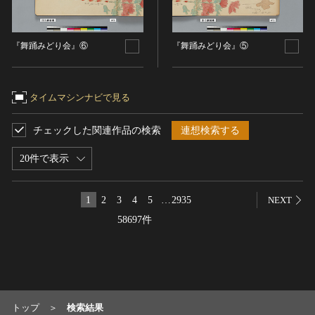
染織
陶芸
『舞踊みどり会』⑥
『舞踊みどり会』⑤
その他
生活文化
生活文化（食文化を除く）
タイムマシンナビで見る
食文化
チェックした関連作品の検索
連想検索する
その他
民俗
20件で表示
有形民俗文化財
無形民俗文化財
1
2
3
4
5
…
2935
NEXT
史跡
58697件
古墳
社寺跡又は旧境内
城跡
集落跡
トップ
検索結果
その他