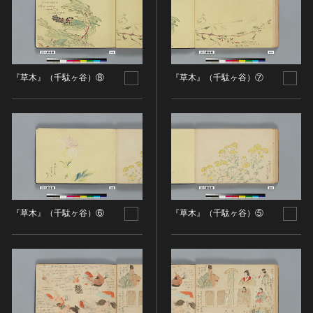
ヘルプ
このサイトについて
世界遺産
時代
関連サイトリンク
無形文化遺産
時代を選択
サイトマップ
動画で見る無形の文化財
『草木』（千駄ヶ谷）⑧
『草木』（千駄ヶ谷）⑦
サイトのご意見はこちら
旧石器 [日本]
分野
縄文 [日本]
分野を選択
弥生 [日本]
文化遺産データベース
建造物
古墳 [日本]
所在地（都道府県）
国指定文化財等データベース
宗教建築
飛鳥 [日本]
東京都
城郭建築
奈良 [日本]
『草木』（千駄ヶ谷）⑥
『草木』（千駄ヶ谷）⑤
住居建築
所在地（市区町村）
平安 [日本]
近世以前その他
鎌倉 [日本]
所在地（市区町村）を選択
近代その他
南北朝 [日本]
所蔵館
絵画
室町 [日本]
日本画
安土・桃山 [日本]