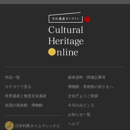
名勝
庭園
渓谷・渓流
海浜
山岳
その他
天然記念物
動物
植物
作品一覧
媒体資料・関連記事等
地質鉱物
カテゴリで見る
博物館、美術館の皆さまへ
天然保護区域
世界遺産と無形文化遺産
文化庁よりご挨拶
文化的景観
伝統的建造物群
全国の美術館・博物館
今月のみどころ
武家町
お知らせ一覧
宿場町
ヘルプ
日本列島タイムマシンナビ
港町