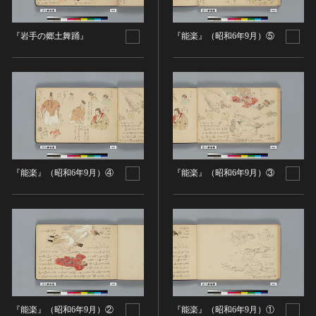
油彩画
江戸 [日本]
指定区分
水彩
明治 [日本]
『岩手の郷土舞踊』
『能楽』（昭和6年9月）⑤
素描
指定区分を選択
大正 [日本]
東洋画(日本画を除く)
昭和以降 [日本]
国宝
メディア（動画等）
その他
昭和 [日本]
重要文化財
メディア（動画等）を選択
版画
平成 [日本]
登録有形文化財
木版画
令和 [日本]
動画
重要無形文化財
画像ライセンス
銅版画
旧石器 [朝鮮半島]
高画質画像
登録無形文化財
画像ライセンスを選択
リトグラフ（石版画）
新石器 [朝鮮半島]
記録作成等の措置を講ずべき無形文化財
『能楽』（昭和6年9月）④
『能楽』（昭和6年9月）③
シルクスクリーン
青銅器 [朝鮮半島]
CC0
重要有形民俗文化財
検索する
その他
鉄器 [朝鮮半島]
PDM
重要無形民俗文化財
彫刻
原三国・朝鮮三国 [朝鮮半島]
CC BY（表示）
入力情報をクリア
登録無形民俗文化財
20件で表示
木像
原三国・朝鮮三国 [朝鮮半島]
CC BY-SA（表示—継承）
記録作成等の措置を講ずべき無形の民俗文化財
金属像
新羅 [朝鮮半島]
CC BY-ND（表示—改変禁止）
史跡
連想検索
石像
高麗 [朝鮮半島]
CC BY-NC（表示—非営利）
名勝
石膏像
朝鮮 [朝鮮半島]
CC BY-NC-SA（表示—非営利—継承）
『能楽』（昭和6年9月）②
『能楽』（昭和6年9月）①
天然記念物