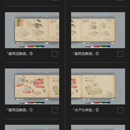
その他
近現代 [朝鮮半島]
CC BY-NC-ND（表示—非営利—改変禁止）
特別史跡
工芸品
旧石器 [中国]
IN COPYRIGHT（著作権あり）
特別名勝
金工
新石器 [中国]
IN COPYRIGHT - EU ORPHAN WORK（著作権あり-
特別天然記念物
漆工
夏 [中国]
EU孤児著作物）
連想検索する
重要文化的景観
染織
殷（商） [中国]
IN COPYRIGHT - EDUCATIONAL USE
重要伝統的建造物群保存地区
PERMITTED（著作権あり-教育目的の利用可）
入力情報をクリア
陶磁
周 [中国]
20件で表示
選定保存技術
IN COPYRIGHT - NONCOMMERCIAL USE
ガラス
春秋時代 [中国]
『藤間流舞踊』③
『藤間流舞踊』②
PERMITTED（著作権あり-非営利目的の利用可）
未指定
その他
戦国時代 [中国]
IN COPYRIGHT - RIGHTSHOLDER(S) UNLOCATABLE
有形文化財(建造物)
その他の美術
秦 [中国]
OR UNIDENTIFIABLE（著作権あり-著作権者不明）
有形文化財(美術工芸品)
写真
漢 [中国]
NO COPYRIGHT - CONTRACTUAL
無形文化財
RESTRICTIONS（著作権なし-契約による制限あり）
デザイン
三国 [中国]
民俗文化財(有形民俗文化財)
NO COPYRIGHT - NONCOMMERCIAL USE ONLY（著
書
晋 [中国]
民俗文化財(無形民俗文化財)
作権なし-非営利目的のみ利用可）
その他
五胡十六国 [中国]
記念物(史跡)
NO COPYRIGHT - OTHER KNOWN LEGAL
考古資料
南北朝（六朝） [中国]
RESTRICTIONS（著作権なし-他の法的制限あり）
『藤間流舞踊』①
『水戸太神楽』②
記念物(名勝)
石器・石製品類
隋 [中国]
NO COPYRIGHT - UNITED STATES（著作権なし-米国
記念物(天然記念物)
土器・土製品類
唐 [中国]
の法律上）
伝統的建造物群保存地区