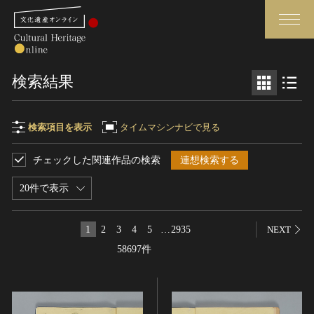
検索
検索結果
さらに詳細検索
検索項目を表示
タイムマシンナビで見る
チェックした関連作品の検索
連想検索する
検索項目
閉じる
さらに詳細検索
20件で表示
フリーワード
トップ
媒体資料・関連記事等
1
2
3
4
5
…
2935
NEXT
作品一覧
博物館、美術館の皆さまへ
58697件
作品名
カテゴリで見る
文化庁よりご挨拶
世界遺産と無形文化遺産
今月のみどころ
全国の美術館・博物館
お知らせ一覧
制作者名