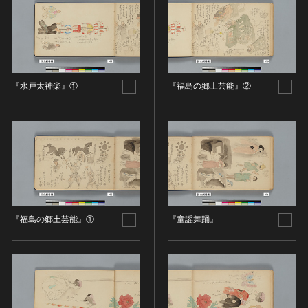
金属製品類
五代十国 [中国]
COPYRIGHT NOT EVALUATED（著作権未評価）
文化財保存技術
木簡・木製品類
宋 [中国]
COPYRIGHT UNDETERMINED（著作権未決定）
地方指定文化財
骨角・牙・貝製品類
元 [中国]
NO KNOWN COPYRIGHT（知る限り著作権なし）
その他
COPYRIGHT UNDETERMINED - JP ORPHAN
明 [中国]
WORK（著作権未決定-裁定制度利用著作物）
歴史資料／書跡・典籍／古文書
清 [中国]
『水戸太神楽』①
『福島の郷土芸能』②
文書・書籍
近現代 [中国]
絵図・地図
その他
伝統芸能
能楽
文楽
歌舞伎
『福島の郷土芸能』①
『童謡舞踊』
音楽
その他
工芸技術
金工
漆芸