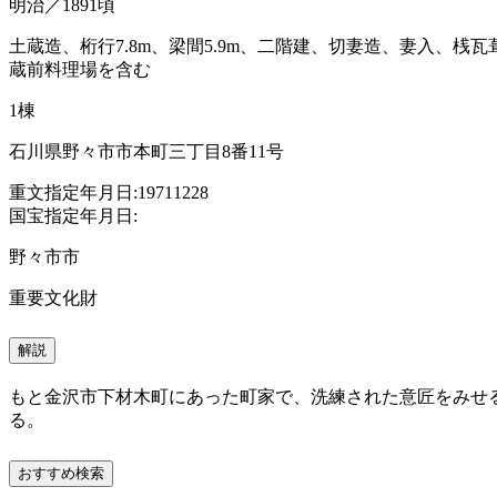
明治／1891頃
土蔵造、桁行7.8m、梁間5.9m、二階建、切妻造、妻入、桟瓦
蔵前料理場を含む
1棟
石川県野々市市本町三丁目8番11号
重文指定年月日:19711228
国宝指定年月日:
野々市市
重要文化財
解説
もと金沢市下材木町にあった町家で、洗練された意匠をみせ
る。
おすすめ検索