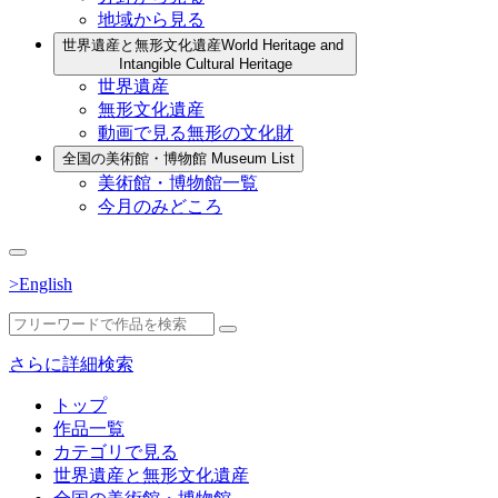
地域から見る
世界遺産と無形文化遺産
World Heritage and
Intangible Cultural Heritage
世界遺産
無形文化遺産
動画で見る無形の文化財
全国の美術館・博物館
Museum List
美術館・博物館一覧
今月のみどころ
>English
さらに詳細検索
トップ
作品一覧
カテゴリで見る
世界遺産と無形文化遺産