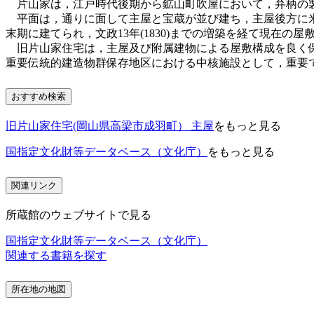
片山家は，江戸時代後期から鉱山町吹屋において，弁柄の製
平面は，通りに面して主屋と宝蔵が並び建ち，主屋後方に米
末期に建てられ，文政13年(1830)までの増築を経て現在の
旧片山家住宅は，主屋及び附属建物による屋敷構成を良く保
重要伝統的建造物群保存地区における中核施設として，重要
おすすめ検索
旧片山家住宅(岡山県高梁市成羽町） 主屋
をもっと見る
国指定文化財等データベース（文化庁）
をもっと見る
関連リンク
所蔵館のウェブサイトで見る
国指定文化財等データベース（文化庁）
関連する書籍を探す
所在地の地図