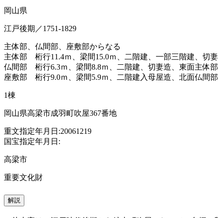
岡山県
江戸後期／1751-1829
主体部、仏間部、座敷部からなる
主体部 桁行11.4ｍ、梁間15.0ｍ、二階建、一部三階建、
仏間部 桁行6.3ｍ、梁間8.8ｍ、二階建、切妻造、東面主
座敷部 桁行9.0ｍ、梁間5.9ｍ、二階建入母屋造、北面仏
1棟
岡山県高梁市成羽町吹屋367番地
重文指定年月日:20061219
国宝指定年月日:
高梁市
重要文化財
解説