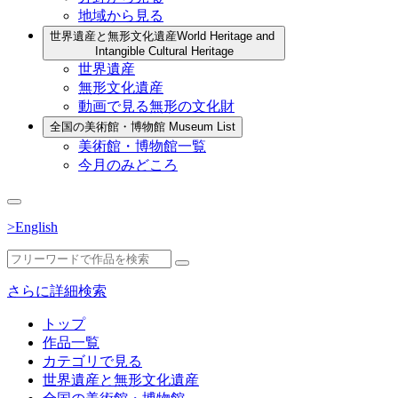
地域から見る
世界遺産と無形文化遺産
World Heritage and
Intangible Cultural Heritage
世界遺産
無形文化遺産
動画で見る無形の文化財
全国の美術館・博物館
Museum List
美術館・博物館一覧
今月のみどころ
>English
さらに詳細検索
トップ
作品一覧
カテゴリで見る
世界遺産と無形文化遺産