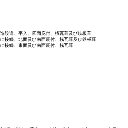
切妻造段違、平入、四面庇付、桟瓦葺及び鉄板葺
体部に接続、北面及び南面庇付、桟瓦葺及び鉄板葺
間部に接続、東面及び南面庇付、桟瓦葺