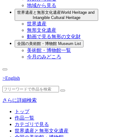
地域から見る
世界遺産と無形文化遺産
World Heritage and
Intangible Cultural Heritage
世界遺産
無形文化遺産
動画で見る無形の文化財
全国の美術館・博物館
Museum List
美術館・博物館一覧
今月のみどころ
>English
さらに詳細検索
トップ
作品一覧
カテゴリで見る
世界遺産と無形文化遺産