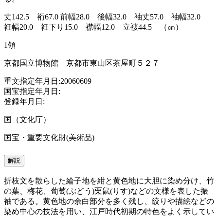
丈142.5 裄67.0 前幅28.0 後幅32.0 袖丈57.0 袖幅32.0
衽幅20.0 衽下り15.0 襟幅12.0 立褄44.5 （㎝）
1領
京都国立博物館 京都市東山区茶屋町５２７
重文指定年月日:20060609
国宝指定年月日:
登録年月日:
国（文化庁）
国宝・重要文化財(美術品)
解説
折枝文を散らした綸子地を紺と黄色地に大胆に染め分け、竹
の葉、梅花、葡萄(ぶどう)栗鼠(りす)などの文様を表した振
袖である。黄色地の余白部分を多く残し、絞りや描絵などの
染め中心の技法を用い、江戸時代初期の特色をよく示してい