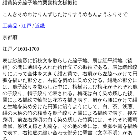
紺黄染分綸子地竹栗鼠梅文様振袖
こんきそめわけりんずじたけりすうめもんようふりそで
工芸品
/
江戸
/
近畿
京都府
江戸／1601-1700
表は紗綾形に折枝文を散らした綸子地、裏は紅平絹地（後
補）の間に薄綿を入れた袷仕立ての振袖である。表は縫締絞
りによって全体を大きく紺と黄で、右肩から左脇へかけて円
弧を描いた部分と、右裾を斜めに染め分ける。紺地の部分に
は、鹿子絞りを散らした中に、梅樹および梅花がそれぞれ鹿
の子絞り、帽子絞りで表される。梅花は白く染め残した後、
墨による描絵で輪郭は花芯を描き表す。肩から腰にかけて紺
と生地を染め分けた円弧に沿うようにして、白、茶、浅葱、
紺の大柄の竹の枝葉を鹿子絞りと墨による描絵で表す。後左
身頃、前左右身頃の白く染め残した竹葉には、それぞれ葡萄
栗鼠、波状文様と丸菊を、その他の葉には、葉脈や露を描絵
で表す。右袖底の縫い合わせ部分に墨書（文字不明）があ
る。