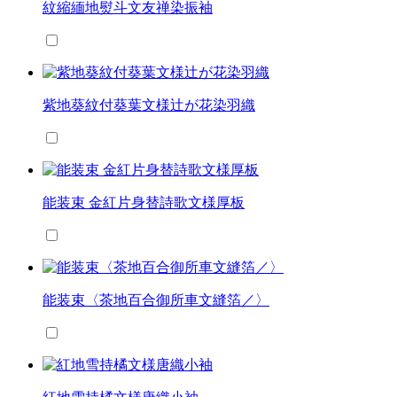
紋縮緬地熨斗文友禅染振袖
紫地葵紋付葵葉文様辻が花染羽織
能装束 金紅片身替詩歌文様厚板
能装束〈茶地百合御所車文縫箔／〉