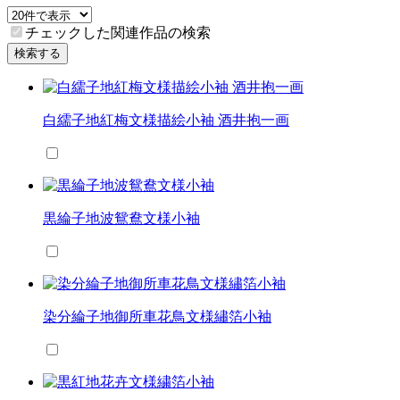
チェックした関連作品の検索
検索する
白繻子地紅梅文様描絵小袖 酒井抱一画
黒綸子地波鴛鴦文様小袖
染分綸子地御所車花鳥文様繡箔小袖