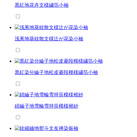
黒紅地花卉文様繍箔小袖
浅葱地葵紋散文様辻が花染小袖
黒紅染分綸子地松皮菱段模様繍箔小袖
紺綸子地雪輪雪持笹模様袱紗