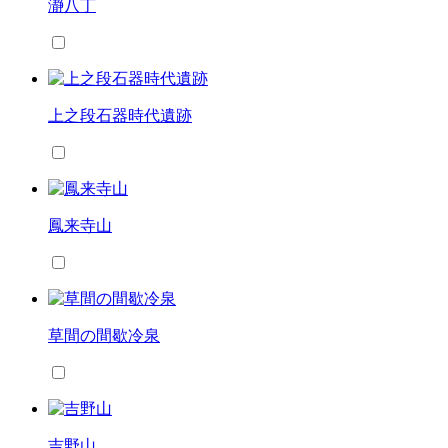
瀞八丁
上之段石器時代遺跡
鳳来寺山
草間の間歇冷泉
吉野山