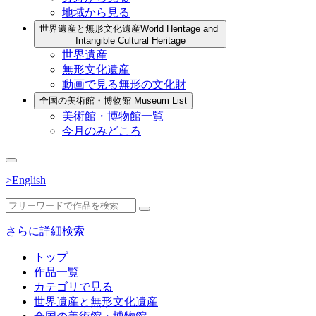
地域から見る
世界遺産と無形文化遺産
World Heritage and
Intangible Cultural Heritage
世界遺産
無形文化遺産
動画で見る無形の文化財
全国の美術館・博物館
Museum List
美術館・博物館一覧
今月のみどころ
>English
さらに詳細検索
トップ
作品一覧
カテゴリで見る
世界遺産と無形文化遺産