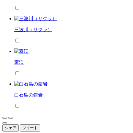
三波川（サクラ）
豪渓
白石島の鎧岩
シェア
ツイート