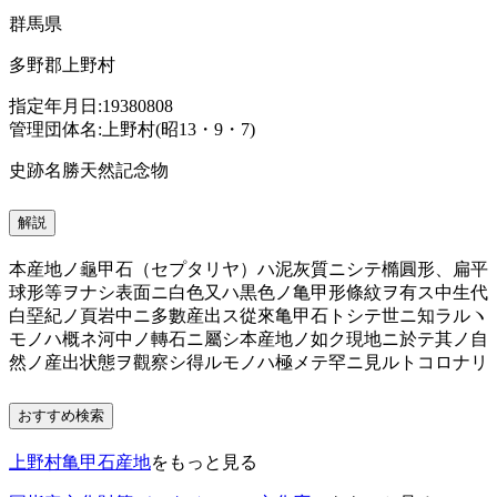
群馬県
多野郡上野村
指定年月日:19380808
管理団体名:上野村(昭13・9・7)
史跡名勝天然記念物
解説
本産地ノ龜甲石（セプタリヤ）ハ泥灰質ニシテ橢圓形、扁平
球形等ヲナシ表面ニ白色又ハ黒色ノ亀甲形條紋ヲ有ス中生代
白堊紀ノ頁岩中ニ多數産出ス從來亀甲石トシテ世ニ知ラルヽ
モノハ概ネ河中ノ轉石ニ屬シ本産地ノ如ク現地ニ於テ其ノ自
然ノ産出状態ヲ觀察シ得ルモノハ極メテ罕ニ見ルトコロナリ
おすすめ検索
上野村亀甲石産地
をもっと見る