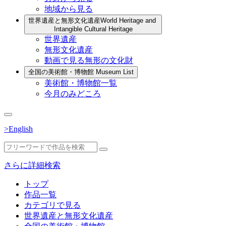
地域から見る
世界遺産と無形文化遺産
World Heritage and
Intangible Cultural Heritage
世界遺産
無形文化遺産
動画で見る無形の文化財
全国の美術館・博物館
Museum List
美術館・博物館一覧
今月のみどころ
>English
さらに詳細検索
トップ
作品一覧
カテゴリで見る
世界遺産と無形文化遺産