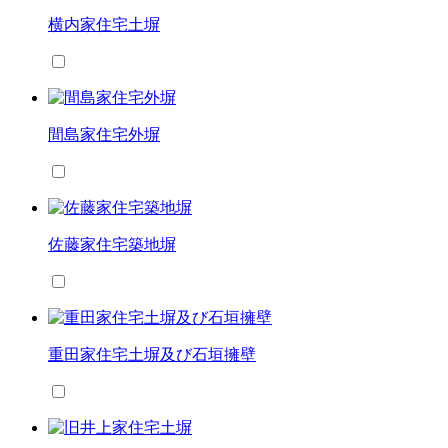
横内家住宅土塀
間島家住宅外塀
佐藤家住宅築地塀
重田家住宅土塀及び石垣擁壁