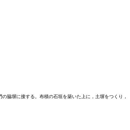
門の脇塀に接する。布積の石垣を築いた上に，土塀をつくり，