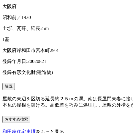
大阪府
昭和前／1930
土塀、瓦葺、延長25m
1基
大阪府岸和田市宮本町29-4
登録年月日:20020821
登録有形文化財(建造物)
解説
屋敷の東辺を区切る延長約２５ｍの塀。南は長屋門東妻に接
本瓦の屋根を架ける。高低差を巧みに処理し，屋敷の外構を
おすすめ検索
和田家住宅東塀
をもっと見る