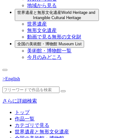
地域から見る
世界遺産と無形文化遺産
World Heritage and
Intangible Cultural Heritage
世界遺産
無形文化遺産
動画で見る無形の文化財
全国の美術館・博物館
Museum List
美術館・博物館一覧
今月のみどころ
>English
さらに詳細検索
トップ
作品一覧
カテゴリで見る
世界遺産と無形文化遺産