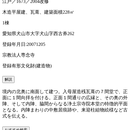
江戸／1673／2004改修
木造平屋建、瓦葺、建築面積228㎡
1棟
愛知県犬山市大字犬山字西古券262
登録年月日:20071205
宗教法人専念寺
登録有形文化財(建造物)
解説
境内の北奥に南面して建つ。入母屋造桟瓦葺の７間堂で、正
面に１間向拝を付ける。正面１間通りの広縁と、その奥の外
陣、そして内陣、脇間からなる浄土宗寺院本堂の特徴的平面
となる。内陣まわりの中敷居痕跡や、来迎柱組物絵様など古
式を伝える。
おすすめ検索