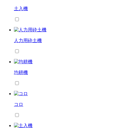
土入機
人力用砕土機
均耕機
コロ