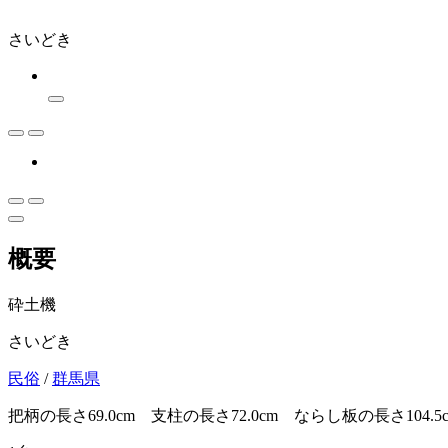
さいどき
概要
砕土機
さいどき
民俗
/
群馬県
把柄の長さ69.0cm 支柱の長さ72.0cm ならし板の長さ104.5c