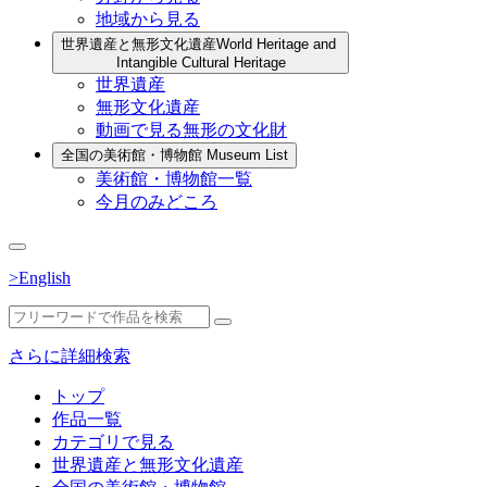
地域から見る
世界遺産と無形文化遺産
World Heritage and
Intangible Cultural Heritage
世界遺産
無形文化遺産
動画で見る無形の文化財
全国の美術館・博物館
Museum List
美術館・博物館一覧
今月のみどころ
>English
さらに詳細検索
トップ
作品一覧
カテゴリで見る
世界遺産と無形文化遺産