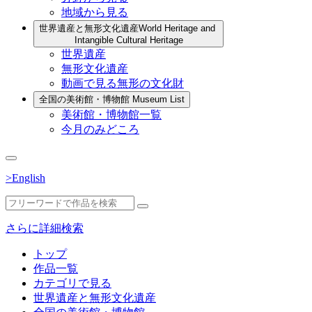
地域から見る
世界遺産と無形文化遺産
World Heritage and
Intangible Cultural Heritage
世界遺産
無形文化遺産
動画で見る無形の文化財
全国の美術館・博物館
Museum List
美術館・博物館一覧
今月のみどころ
>English
さらに詳細検索
トップ
作品一覧
カテゴリで見る
世界遺産と無形文化遺産