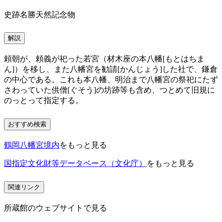
史跡名勝天然記念物
解説
頼朝が、頼義が祀った若宮（材木座の本八幡[もとはちま
ん]）を移し、また八幡宮を勧請[かんじょう]した社で、鎌倉
の中心である。これも本八幡、明治まで八幡宮の祭祀にたず
さわっていた供僧[ぐそう]の坊跡等も含め、つとめて旧規に
のっとって指定する。
おすすめ検索
鶴岡八幡宮境内
をもっと見る
国指定文化財等データベース（文化庁）
をもっと見る
関連リンク
所蔵館のウェブサイトで見る