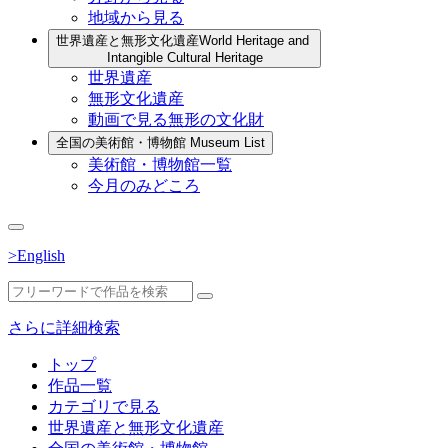
地域から見る
世界遺産と無形文化遺産
World Heritage and
Intangible Cultural Heritage
世界遺産
無形文化遺産
動画で見る無形の文化財
全国の美術館・博物館
Museum List
美術館・博物館一覧
今月のみどころ
>English
さらに詳細検索
トップ
作品一覧
カテゴリで見る
世界遺産と無形文化遺産