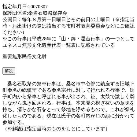
指定年月日:20070307
保護団体名:桑名石取祭保存会
公開日：毎年８月第一日曜日とその前日の土曜日（※指定当
時・お出掛けの際は該当する市町村教育委員会などにご確認
ください）
※この行事は平成28年に「山・鉾・屋台行事」の一つとして
ユネスコ無形文化遺産代表一覧表に記載されている
重要無形民俗文化財
解説
桑名石取祭の祭車行事は、桑名市中心部に鎮座する旧城下
町桑名の総鎮守である桑名宗社に対して行われる行事で、氏
子町内から祭車と呼ばれる車が出され、鉦、太鼓で激しく囃
しながら曳き回される。行事は、本来夏の禊ぎ祓いの意味を
持ち、清らかな石をとって祭地を浄めるもので、これが祭礼
化したものである。現在は氏子の各町内が11の組に分かれて
参加する。
（※解説は指定当時のものをもとにしています）