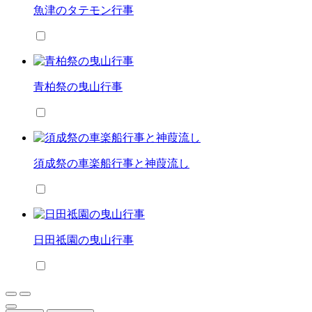
魚津のタテモン行事
青柏祭の曳山行事
須成祭の車楽船行事と神葭流し
日田祗園の曳山行事