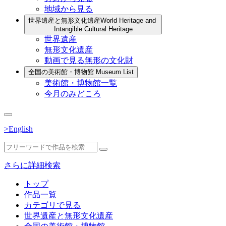
地域から見る
世界遺産と無形文化遺産
World Heritage and
Intangible Cultural Heritage
世界遺産
無形文化遺産
動画で見る無形の文化財
全国の美術館・博物館
Museum List
美術館・博物館一覧
今月のみどころ
>English
さらに詳細検索
トップ
作品一覧
カテゴリで見る
世界遺産と無形文化遺産