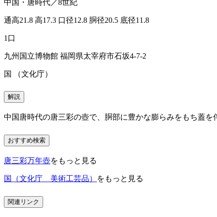
中国・唐時代／8世紀
通高21.8 高17.3 口径12.8 胴径20.5 底径11.8
1口
九州国立博物館 福岡県太宰府市石坂4-7-2
国 （文化庁）
解説
中国唐時代の唐三彩の壺で、胴部に豊かな膨らみをもち蓋を
おすすめ検索
唐三彩万年壺
をもっと見る
国（文化庁 美術工芸品）
をもっと見る
関連リンク