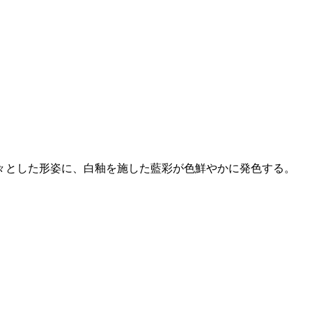
々とした形姿に、白釉を施した藍彩が色鮮やかに発色する。