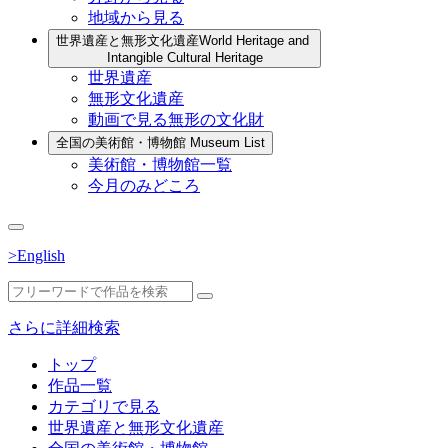
地域から見る
世界遺産と無形文化遺産
World Heritage and
Intangible Cultural Heritage
世界遺産
無形文化遺産
動画で見る無形の文化財
全国の美術館・博物館
Museum List
美術館・博物館一覧
今月のみどころ
>English
さらに詳細検索
トップ
作品一覧
カテゴリで見る
世界遺産と無形文化遺産