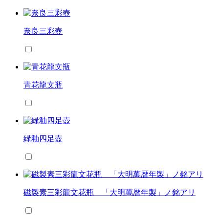
奈良三彩壺
青花龍文瓶
緑釉四足壺
磁製素三彩龍文花瓶 「大明萬暦年製」ノ銘アリ