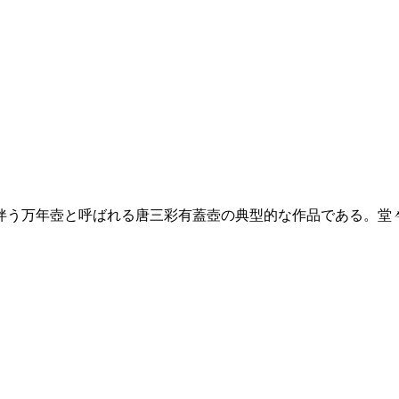
伴う万年壺と呼ばれる唐三彩有蓋壺の典型的な作品である。堂