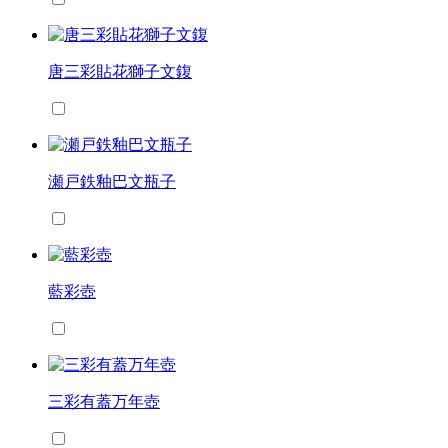
唐三彩貼花獅子文鍑
瀬戸鉄釉巴文瓶子
藍彩壺
三彩有蓋万年壺