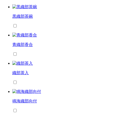
黒織部茶碗
青織部香合
織部茶入
鳴海織部向付