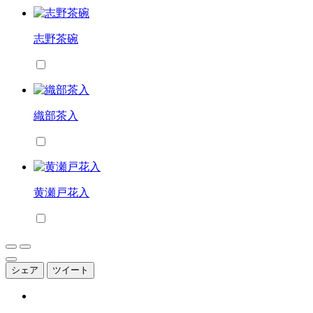
志野茶碗
織部茶入
黄瀬戸花入
シェア
ツイート