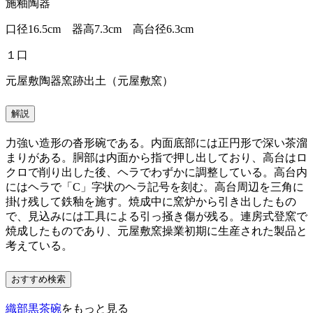
施釉陶器
口径16.5cm 器高7.3cm 高台径6.3cm
１口
元屋敷陶器窯跡出土（元屋敷窯）
解説
力強い造形の沓形碗である。内面底部には正円形で深い茶溜
まりがある。胴部は内面から指で押し出しており、高台はロ
クロで削り出した後、ヘラでわずかに調整している。高台内
にはヘラで「C」字状のヘラ記号を刻む。高台周辺を三角に
掛け残して鉄釉を施す。焼成中に窯炉から引き出したもの
で、見込みには工具による引っ掻き傷が残る。連房式登窯で
焼成したものであり、元屋敷窯操業初期に生産された製品と
考えている。
おすすめ検索
織部黒茶碗
をもっと見る