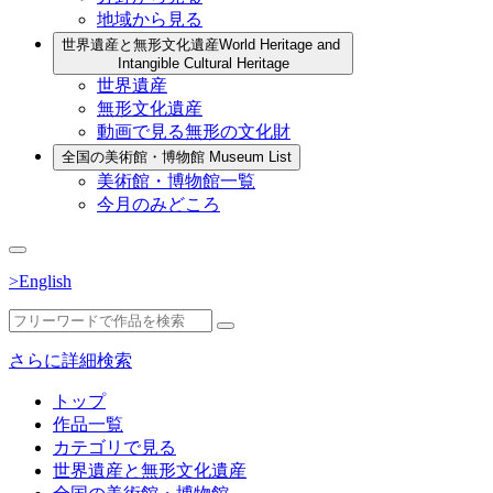
地域から見る
世界遺産と無形文化遺産
World Heritage and
Intangible Cultural Heritage
世界遺産
無形文化遺産
動画で見る無形の文化財
全国の美術館・博物館
Museum List
美術館・博物館一覧
今月のみどころ
>English
さらに詳細検索
トップ
作品一覧
カテゴリで見る
世界遺産と無形文化遺産