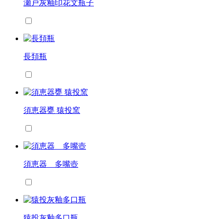
瀬戸灰釉印花文瓶子
長頚瓶
須恵器甕 猿投窯
須恵器 多嘴壺
猿投灰釉多口瓶