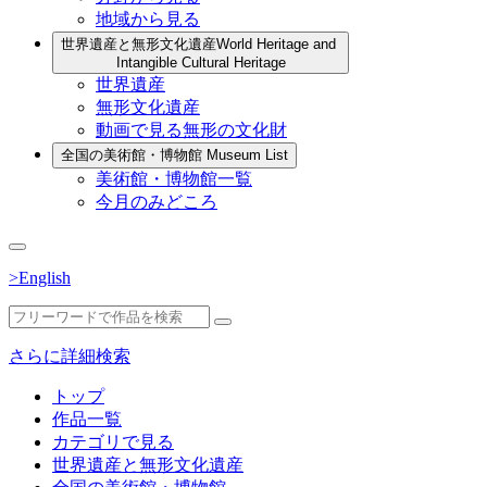
地域から見る
世界遺産と無形文化遺産
World Heritage and
Intangible Cultural Heritage
世界遺産
無形文化遺産
動画で見る無形の文化財
全国の美術館・博物館
Museum List
美術館・博物館一覧
今月のみどころ
>English
さらに詳細検索
トップ
作品一覧
カテゴリで見る
世界遺産と無形文化遺産