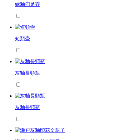
緑釉四足壺
短頚壷
灰釉長頸瓶
灰釉長頸瓶