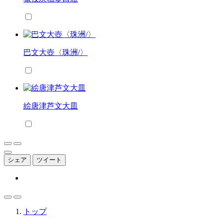
巴文大壺〈珠洲/〉
絵唐津芦文大皿
シェア
ツイート
トップ