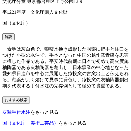
文化庁分室 東京都台東区上野公園13-9
平成21年度 文化庁購入文化財
国（文化庁）
解説
素地は灰白色で、轆轤水挽き成形した胴部に把手と注口を
つけた小型の水注で、手本となった中国の越州窯青磁を忠実
に模した作品である。平安時代前期に日本で初めて高火度施
釉陶器である灰釉陶器を創出し、日本窯業の中心地となった
愛知県日進市を中心に展開した猿投窯の古窯出土と伝えられ
る。釉薬がよく熔けて見事に発色し、猿投窯の灰釉陶器創出
期を代表する手付水注の完存例として極めて貴重である。
おすすめ検索
灰釉手付水注
をもっと見る
国（文化庁 美術工芸品）
をもっと見る