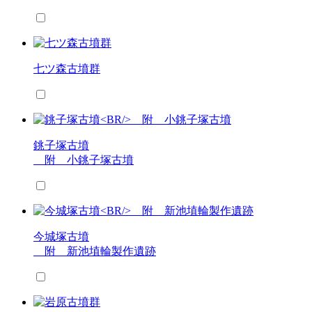
七ツ森古墳群
銚子塚古墳
附 小銚子塚古墳
今城塚古墳
附 新池埴輪製作遺跡