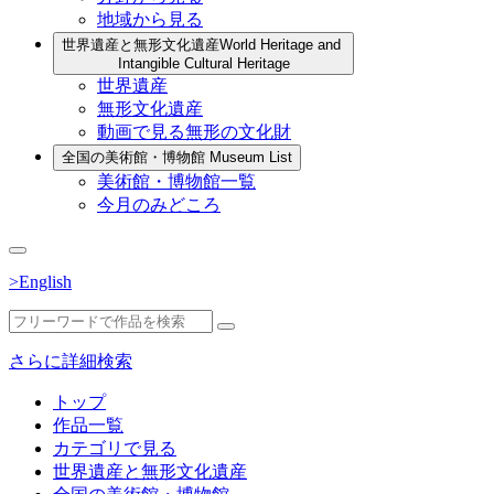
地域から見る
世界遺産と無形文化遺産
World Heritage and
Intangible Cultural Heritage
世界遺産
無形文化遺産
動画で見る無形の文化財
全国の美術館・博物館
Museum List
美術館・博物館一覧
今月のみどころ
>English
さらに詳細検索
トップ
作品一覧
カテゴリで見る
世界遺産と無形文化遺産