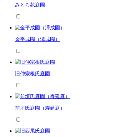
みとろ苑庭園
金平成園（澤成園）
旧仲宗根氏庭園
前垣氏庭園（寿延庭）