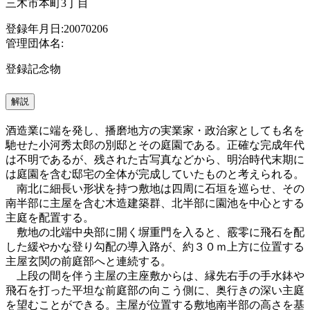
三木市本町3丁目
登録年月日:20070206
管理団体名:
登録記念物
解説
酒造業に端を発し、播磨地方の実業家・政治家としても名を
馳せた小河秀太郎の別邸とその庭園である。正確な完成年代
は不明であるが、残された古写真などから、明治時代末期に
は庭園を含む邸宅の全体が完成していたものと考えられる。
南北に細長い形状を持つ敷地は四周に石垣を巡らせ、その
南半部に主屋を含む木造建築群、北半部に園池を中心とする
主庭を配置する。
敷地の北端中央部に開く塀重門を入ると、霰零に飛石を配
した緩やかな登り勾配の導入路が、約３０ｍ上方に位置する
主屋玄関の前庭部へと連続する。
上段の間を伴う主屋の主座敷からは、縁先右手の手水鉢や
飛石を打った平坦な前庭部の向こう側に、奥行きの深い主庭
を望むことができる。主屋が位置する敷地南半部の高さを基