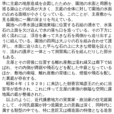
準に主庭の地形造成を企図したためか、園池の水面と周囲を
巡る築山との比高が大きく、主庭の全体に対して園池の水面
の占める面積が小さくなっている。このことが、主座敷から
見る園池に一層の深まりを与えている。
園池への導水源は園池東端に位置する石組の湧水で、水落
石の上面を欠け込んで水の落ち口を造っている。その下方に
続く流れには、渓谷を象って大きな石を両側から迫り出すよ
うに組んでいる。園池の四周は大ぶりの石を組み合わせて護
岸し、水面に迫り出した平らな石の上に大きな燈籠を設えた
り、流れの護岸と一体とって洞窟風に石を組んだりした部分
もある。
主屋とその背後に位置する離れ座敷は濡れ縁又は廊下で結
ばれ、その内側が蹲踞や飛石などを配した中庭となっている
ほか、敷地の南端、離れ座敷の背後にも、燈籠や飛石を配し
た裏庭が存在する。
昭和４年（１９２９）に来訪した朝香宮鳩彦王のために浴
室等が造作され、これに伴って主屋の東側の狭隘な空間に露
地風の庭が整備された。
以上のように、近代播磨地方の実業家・政治家の住宅庭園
として、小河氏庭園が持つ造園史上の意義は深く、同時代に
属する類型の中でも、特に意匠又は構造面の特徴となる造形