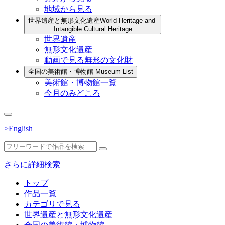
地域から見る
世界遺産と無形文化遺産
World Heritage and
Intangible Cultural Heritage
世界遺産
無形文化遺産
動画で見る無形の文化財
全国の美術館・博物館
Museum List
美術館・博物館一覧
今月のみどころ
>English
さらに詳細検索
トップ
作品一覧
カテゴリで見る
世界遺産と無形文化遺産