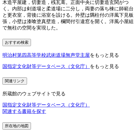
木造平屋建，切妻造，桟瓦葺。正面中央に切妻造玄関がつ
く。内部は剣道場と柔道場に二分し，両妻の落ち棟に師範台
と更衣室，背後に浴室を設ける。外壁は隅柱付の洋風下見板
張，小壁は漆喰塗真壁造，欄間付引違窓を開く。洋風小屋組
で無柱の空間を実現した。
おすすめ検索
明治村第四高等学校武術道場無声堂主屋
をもっと見る
国指定文化財等データベース（文化庁）
をもっと見る
関連リンク
所蔵館のウェブサイトで見る
国指定文化財等データベース（文化庁）
関連する書籍を探す
所在地の地図