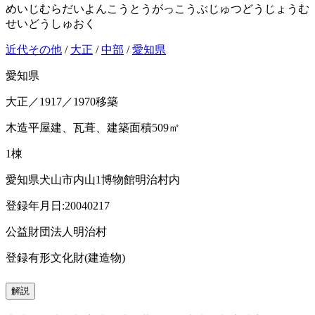
めいじむらだいよんこうとうがっこうぶじゅつどうじょうむ
せいどうしゅおく
近代その他
/
大正
/
中部
/
愛知県
愛知県
大正／1917／1970移築
木造平屋建、瓦葺、建築面積509㎡
1棟
愛知県犬山市内山1博物館明治村内
登録年月日:20040217
公益財団法人明治村
登録有形文化財(建造物)
解説