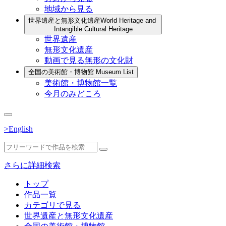
地域から見る
世界遺産と無形文化遺産
World Heritage and
Intangible Cultural Heritage
世界遺産
無形文化遺産
動画で見る無形の文化財
全国の美術館・博物館
Museum List
美術館・博物館一覧
今月のみどころ
>English
さらに詳細検索
トップ
作品一覧
カテゴリで見る
世界遺産と無形文化遺産