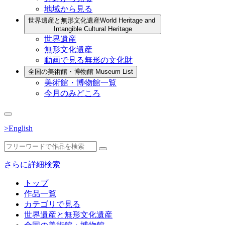
地域から見る
世界遺産と無形文化遺産
World Heritage and
Intangible Cultural Heritage
世界遺産
無形文化遺産
動画で見る無形の文化財
全国の美術館・博物館
Museum List
美術館・博物館一覧
今月のみどころ
>English
さらに詳細検索
トップ
作品一覧
カテゴリで見る
世界遺産と無形文化遺産