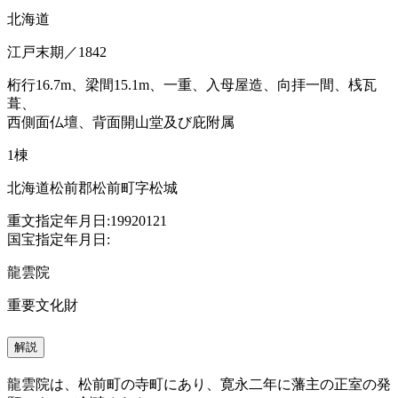
北海道
江戸末期／1842
桁行16.7m、梁間15.1m、一重、入母屋造、向拝一間、桟瓦
葺、
西側面仏壇、背面開山堂及び庇附属
1棟
北海道松前郡松前町字松城
重文指定年月日:19920121
国宝指定年月日:
龍雲院
重要文化財
解説
龍雲院は、松前町の寺町にあり、寛永二年に藩主の正室の発