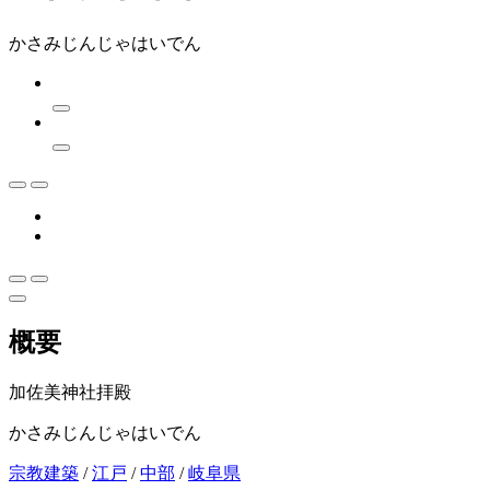
かさみじんじゃはいでん
概要
加佐美神社拝殿
かさみじんじゃはいでん
宗教建築
/
江戸
/
中部
/
岐阜県