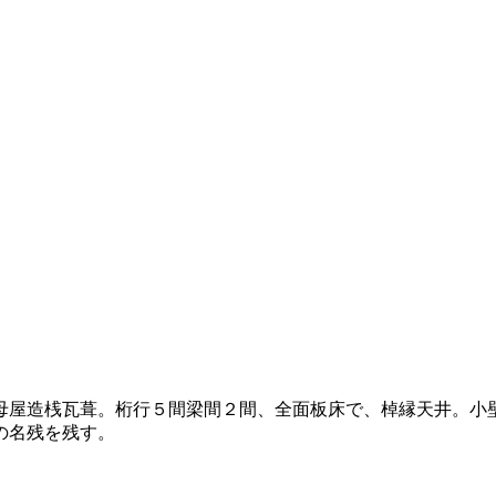
母屋造桟瓦葺。桁行５間梁間２間、全面板床で、棹縁天井。小
の名残を残す。