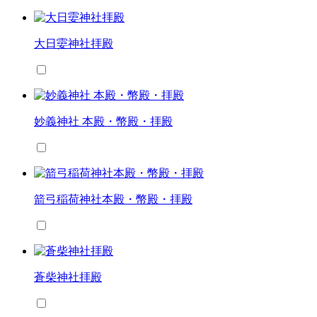
大日孁神社拝殿
妙義神社 本殿・幣殿・拝殿
箭弓稲荷神社本殿・幣殿・拝殿
蒼柴神社拝殿