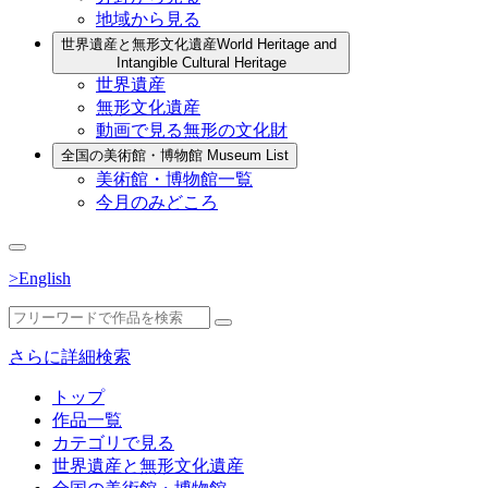
地域から見る
世界遺産と無形文化遺産
World Heritage and
Intangible Cultural Heritage
世界遺産
無形文化遺産
動画で見る無形の文化財
全国の美術館・博物館
Museum List
美術館・博物館一覧
今月のみどころ
>English
さらに詳細検索
トップ
作品一覧
カテゴリで見る
世界遺産と無形文化遺産