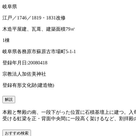
岐阜県
江戸／1746／1819・1831改修
木造平屋建、瓦葺、建築面積79㎡
1棟
岐阜県各務原市蘇原古市場町5-1-1
登録年月日:20080418
宗教法人加佐美神社
登録有形文化財(建造物)
解説
本殿と幣殿の南、一段下がった位置に石積基壇上に建つ。入
受ける虹梁を正・背面中央間に一段高く架けるなど、割拝殿
おすすめ検索