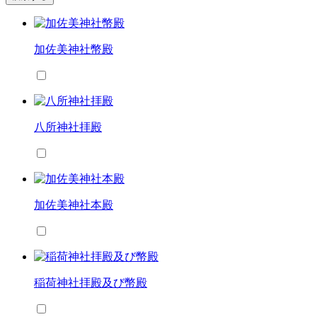
加佐美神社幣殿
八所神社拝殿
加佐美神社本殿
稲荷神社拝殿及び幣殿