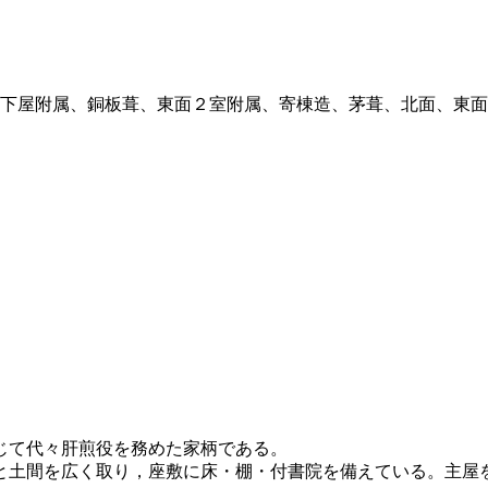
西面下屋附属、銅板葺、東面２室附属、寄棟造、茅葺、北面、東面及
じて代々肝煎役を務めた家柄である。
土間を広く取り，座敷に床・棚・付書院を備えている。主屋