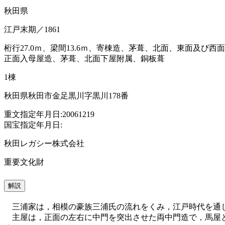
秋田県
江戸末期／1861
桁行27.0ｍ、梁間13.6ｍ、寄棟造、茅葺、北面、東面及び
正面入母屋造、茅葺、北面下屋附属、銅板葺
1棟
秋田県秋田市金足黒川字黒川178番
重文指定年月日:20061219
国宝指定年月日:
秋田レガシー株式会社
重要文化財
解説
三浦家は，相模の豪族三浦氏の流れをくみ，江戸時代を通
主屋は，正面の左右に中門を突出させた両中門造で，馬屋と