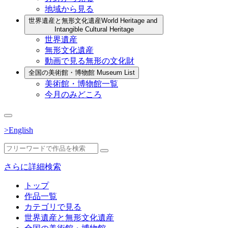
地域から見る
世界遺産と無形文化遺産
World Heritage and
Intangible Cultural Heritage
世界遺産
無形文化遺産
動画で見る無形の文化財
全国の美術館・博物館
Museum List
美術館・博物館一覧
今月のみどころ
>English
さらに詳細検索
トップ
作品一覧
カテゴリで見る
世界遺産と無形文化遺産