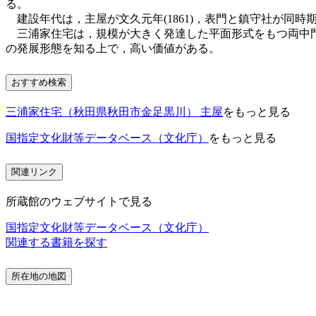
る。
建設年代は，主屋が文久元年(1861)，表門と鎮守社が同時
三浦家住宅は，規模が大きく発達した平面形式をもつ両中門
の発展形態を知る上で，高い価値がある。
おすすめ検索
三浦家住宅（秋田県秋田市金足黒川） 主屋
をもっと見る
国指定文化財等データベース（文化庁）
をもっと見る
関連リンク
所蔵館のウェブサイトで見る
国指定文化財等データベース（文化庁）
関連する書籍を探す
所在地の地図