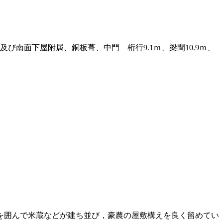
び南面下屋附属、銅板葺、中門 桁行9.1ｍ、梁間10.9ｍ、
を囲んで米蔵などが建ち並び，豪農の屋敷構えを良く留めてい